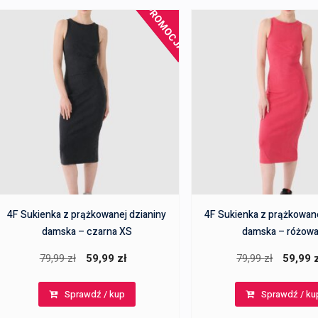
PROMOCJA!
4F Sukienka z prążkowanej dzianiny
4F Sukienka z prążkowane
damska – czarna XS
damska – różowa
Pierwotna
Aktualna
Pierwotn
79,99
zł
59,99
zł
79,99
zł
59,99
cena
cena
cena
Sprawdź / kup
Sprawdź / ku
wynosiła:
wynosi:
wynosiła
79,99 zł.
59,99 zł.
79,99 zł.