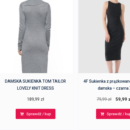
DAMSKA SUKIENKA TOM TAILOR
4F Sukienka z prążkowane
LOVELY KNIT DRESS
damska – czarna
Pierwotn
189,99
zł
79,99
zł
59,99
cena
Sprawdź / kup
Sprawdź / ku
wynosiła
79,99 zł.