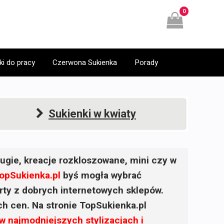
0
ki do pracy
Czerwona Sukienka
Porady
Sukienki w kwiaty
ugie, kreacje rozkloszowane, mini czy w
opSukienka.pl
byś mogła wybrać
ferty z dobrych internetowych sklepów.
ich cen. Na stronie TopSukienka.pl
w najmodniejszych stylizacjach i