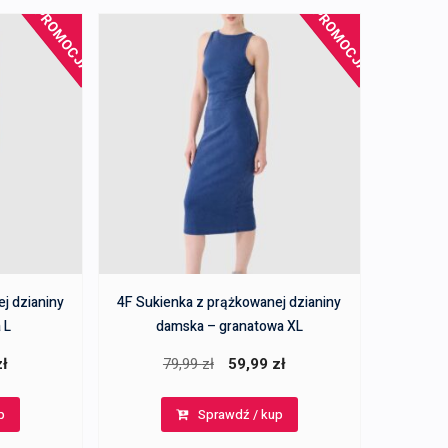
PROMOCJA!
PROMOCJA!
j dzianiny
4F Sukienka z prążkowanej dzianiny
 L
damska – granatowa XL
a
Aktualna
Pierwotna
Aktualna
zł
79,99
zł
59,99
zł
cena
cena
cena
p
Sprawdź / kup
:
wynosi:
wynosiła:
wynosi:
59,99 zł.
79,99 zł.
59,99 zł.