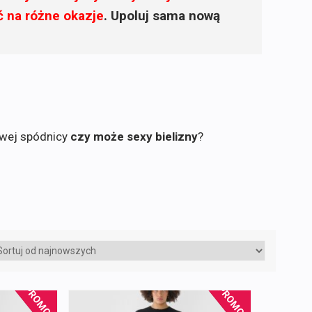
ć na różne okazje
. Upoluj sama nową
owej spódnicy
czy może sexy bielizny
?
PROMOCJA!
PROMOCJA!