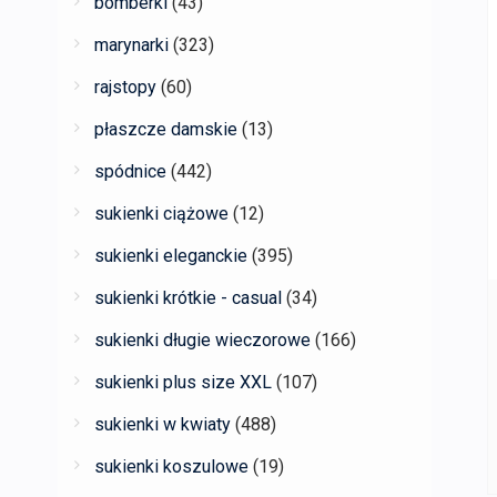
bomberki
(43)
marynarki
(323)
rajstopy
(60)
płaszcze damskie
(13)
spódnice
(442)
sukienki ciążowe
(12)
sukienki eleganckie
(395)
sukienki krótkie - casual
(34)
sukienki długie wieczorowe
(166)
sukienki plus size XXL
(107)
sukienki w kwiaty
(488)
sukienki koszulowe
(19)