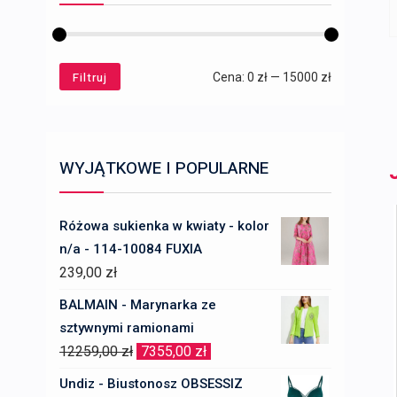
Filtruj
Cena
Cena
Cena:
0 zł
—
15000 zł
min
max
WYJĄTKOWE I POPULARNE
Różowa sukienka w kwiaty - kolor
n/a - 114-10084 FUXIA
239,00
zł
BALMAIN - Marynarka ze
sztywnymi ramionami
Pierwotna
Aktualna
12259,00
zł
7355,00
zł
cena
cena
Undiz - Biustonosz OBSESSIZ