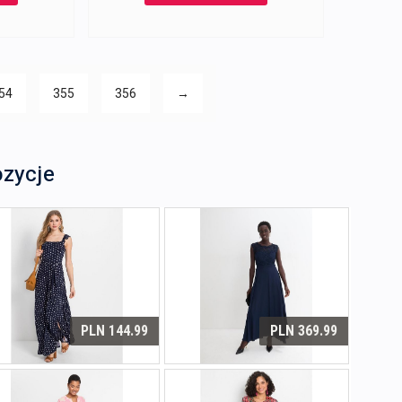
59,99 zł.
79,99 zł.
59,99 zł.
54
355
356
→
ozycje