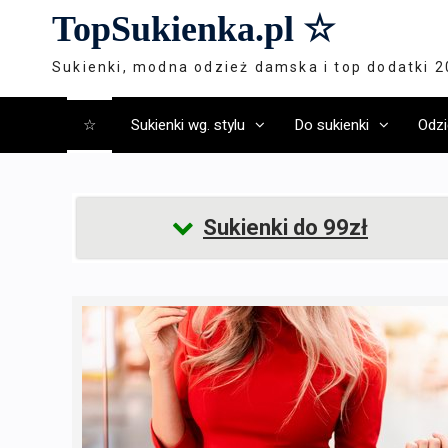
Skip
TopSukienka.pl ☆
to
content
Sukienki, modna odzież damska i top dodatki 
☆
Sukienki wg. stylu
Do sukienki
Odzi
Sukienki do 99zł