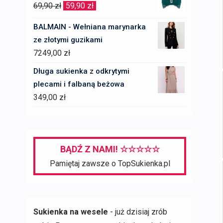
wynosiła:
wynosi:
Pierwotna
Aktualna
69,90
zł
59,90
zł
12259,00 zł.
7355,00 zł.
cena
cena
BALMAIN - Wełniana marynarka
wynosiła:
wynosi:
ze złotymi guzikami
69,90 zł.
59,90 zł.
7249,00
zł
Długa sukienka z odkrytymi
plecami i falbaną beżowa
349,00
zł
BĄDŹ Z NAMI! ☆☆☆☆☆
Pamiętaj zawsze o TopSukienka.pl
Sukienka na wesele
- już dzisiaj zrób