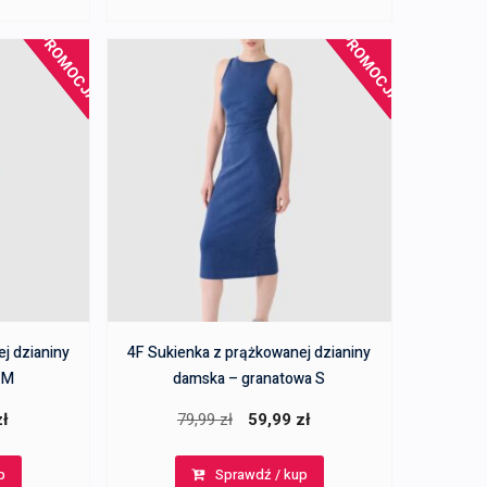
PROMOCJA!
PROMOCJA!
j dzianiny
4F Sukienka z prążkowanej dzianiny
 M
damska – granatowa S
a
Aktualna
Pierwotna
Aktualna
zł
79,99
zł
59,99
zł
cena
cena
cena
p
Sprawdź / kup
:
wynosi:
wynosiła:
wynosi: