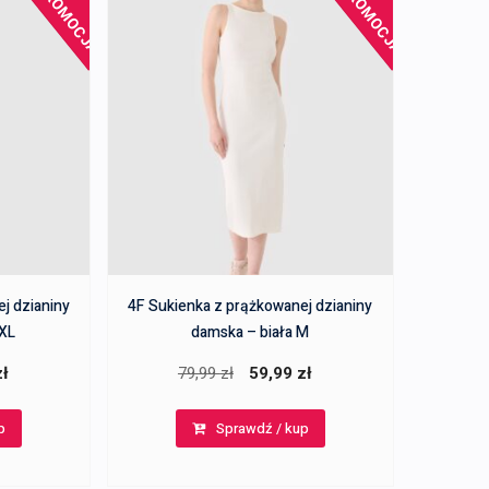
PROMOCJA!
PROMOCJA!
j dzianiny
4F Sukienka z prążkowanej dzianiny
 XL
damska – biała M
a
Aktualna
Pierwotna
Aktualna
zł
79,99
zł
59,99
zł
cena
cena
cena
p
Sprawdź / kup
:
wynosi:
wynosiła:
wynosi:
59,99 zł.
79,99 zł.
59,99 zł.