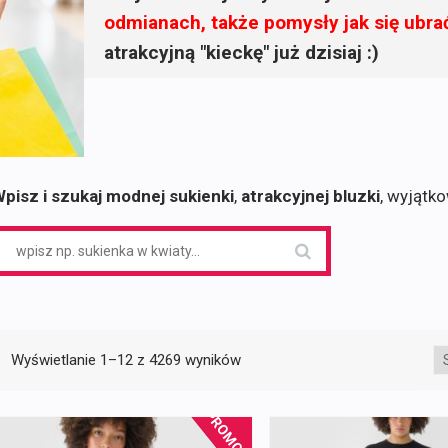
odmianach, także pomysły jak się ubra
atrakcyjną "kieckę" już dzisiaj :)
pisz i szukaj modnej sukienki
,
atrakcyjnej bluzki
, wyjątk
earch
or:
Posortowane
Wyświetlanie 1–12 z 4269 wyników
według
najnowszych
PROMOCJA!