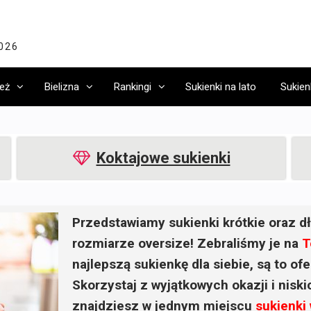
2026
eż
Bielizna
Rankingi
Sukienki na lato
Sukien
Koktajowe sukienki
Przedstawiamy sukienki krótkie oraz dł
rozmiarze oversize! Zebraliśmy je na
T
najlepszą sukienkę dla siebie, są to o
Skorzystaj z wyjątkowych okazji i nisk
znajdziesz w jednym miejscu
sukienki