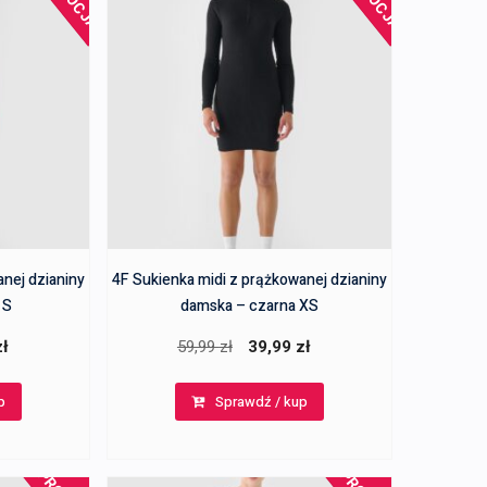
anej dzianiny
4F Sukienka midi z prążkowanej dzianiny
 S
damska – czarna XS
a
Aktualna
Pierwotna
Aktualna
zł
59,99
zł
39,99
zł
cena
cena
cena
p
Sprawdź / kup
:
wynosi:
wynosiła:
wynosi:
39,99 zł.
59,99 zł.
39,99 zł.