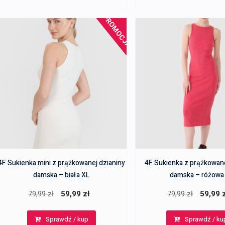
PROMOCJA!
4F Sukienka mini z prążkowanej dzianiny
4F Sukienka z prążkowane
damska – biała XL
damska – różowa
Pierwotna
Aktualna
Pierwotn
79,99
zł
59,99
zł
79,99
zł
59,99
cena
cena
cena
Sprawdź / kup
Sprawdź / ku
wynosiła:
wynosi:
wynosiła