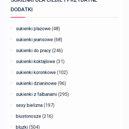
SUKIENKI DLA CIEBIE I PRZYDATNE
DODATKI
sukienki plażowe
(48)
sukienki jeansowe
(68)
sukienki do pracy
(246)
sukienki koktajlowe
(31)
sukienki koronkowe
(102)
sukienki dzianinowe
(96)
sukienki z falbanami
(295)
sexy bielizna
(197)
biustonosze
(216)
bluzki
(504)