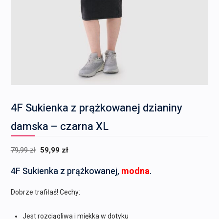
4F Sukienka z prążkowanej dzianiny
damska – czarna XL
Pierwotna
Aktualna
79,99
zł
59,99
zł
cena
cena
4F Sukienka z prążkowanej,
modna
.
wynosiła:
wynosi:
79,99 zł.
59,99 zł.
Dobrze trafiłaś! Cechy:
Jest rozciągliwa i miękka w dotyku