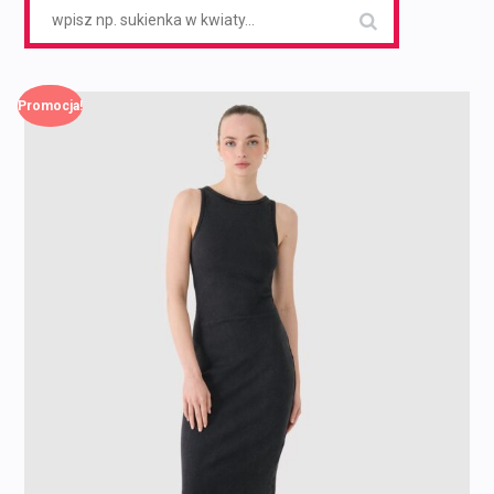
Search
for:
Promocja!