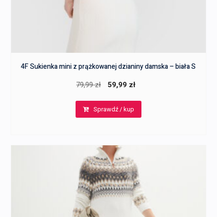
4F Sukienka mini z prążkowanej dzianiny damska – biała S
Pierwotna
Aktualna
79,99
zł
59,99
zł
cena
cena
Sprawdź / kup
wynosiła:
wynosi:
79,99 zł.
59,99 zł.