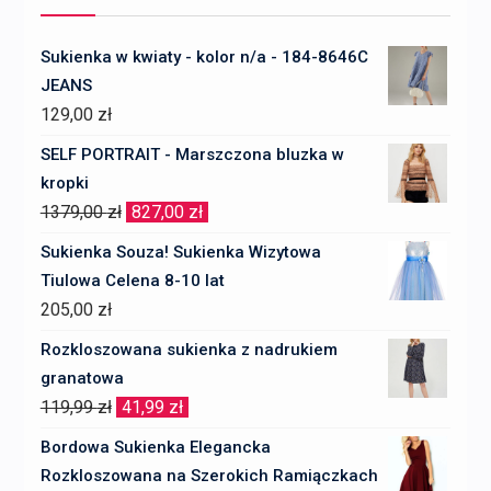
Sukienka w kwiaty - kolor n/a - 184-8646C
JEANS
129,00
zł
SELF PORTRAIT - Marszczona bluzka w
kropki
Pierwotna
Aktualna
1379,00
zł
827,00
zł
cena
cena
Sukienka Souza! Sukienka Wizytowa
wynosiła:
wynosi:
Tiulowa Celena 8-10 lat
1379,00 zł.
827,00 zł.
205,00
zł
Rozkloszowana sukienka z nadrukiem
granatowa
Pierwotna
Aktualna
119,99
zł
41,99
zł
cena
cena
Bordowa Sukienka Elegancka
wynosiła:
wynosi:
Rozkloszowana na Szerokich Ramiączkach