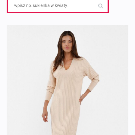
Search
for: