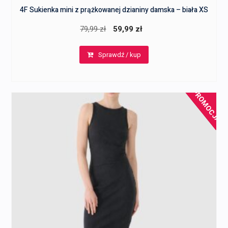
4F Sukienka mini z prążkowanej dzianiny damska – biała XS
Pierwotna
Aktualna
79,99
zł
59,99
zł
cena
cena
Sprawdź / kup
wynosiła:
wynosi:
79,99 zł.
59,99 zł.
PROMOCJA!