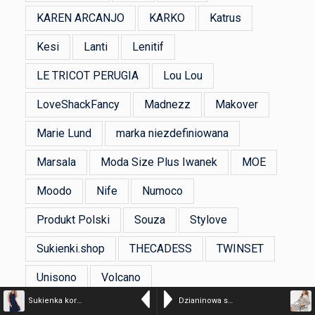
KAREN ARCANJO
KARKO
Katrus
Kesi
Lanti
Lenitif
LE TRICOT PERUGIA
Lou Lou
LoveShackFancy
Madnezz
Makover
Marie Lund
marka niezdefiniowana
Marsala
Moda Size Plus Iwanek
MOE
Moodo
Nife
Numoco
Produkt Polski
Souza
Stylove
Sukienki.shop
THECADESS
TWINSET
Unisono
Volcano
Sukienka koronkowa z cekinami
Dzianinowa sukienka w paski G-SENTI