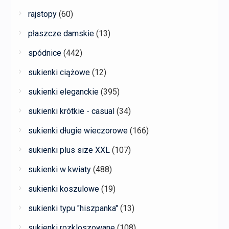
rajstopy
(60)
płaszcze damskie
(13)
spódnice
(442)
sukienki ciążowe
(12)
sukienki eleganckie
(395)
sukienki krótkie - casual
(34)
sukienki długie wieczorowe
(166)
sukienki plus size XXL
(107)
sukienki w kwiaty
(488)
sukienki koszulowe
(19)
sukienki typu "hiszpanka"
(13)
sukienki rozkloszowane
(108)