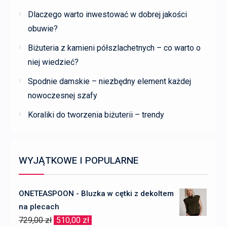
Dlaczego warto inwestować w dobrej jakości
obuwie?
Biżuteria z kamieni półszlachetnych – co warto o
niej wiedzieć?
Spodnie damskie – niezbędny element każdej
nowoczesnej szafy
Koraliki do tworzenia biżuterii – trendy
WYJĄTKOWE I POPULARNE
ONETEASPOON - Bluzka w cętki z dekoltem
na plecach
Pierwotna
Aktualna
729,00
zł
510,00
zł