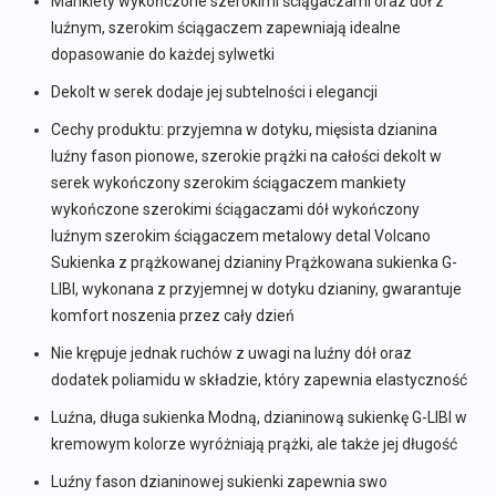
Mankiety wykończone szerokimi ściągaczami oraz dół z
luźnym, szerokim ściągaczem zapewniają idealne
dopasowanie do każdej sylwetki
Dekolt w serek dodaje jej subtelności i elegancji
Cechy produktu: przyjemna w dotyku, mięsista dzianina
luźny fason pionowe, szerokie prążki na całości dekolt w
serek wykończony szerokim ściągaczem mankiety
wykończone szerokimi ściągaczami dół wykończony
luźnym szerokim ściągaczem metalowy detal Volcano
Sukienka z prążkowanej dzianiny Prążkowana sukienka G-
LIBI, wykonana z przyjemnej w dotyku dzianiny, gwarantuje
komfort noszenia przez cały dzień
Nie krępuje jednak ruchów z uwagi na luźny dół oraz
dodatek poliamidu w składzie, który zapewnia elastyczność
Luźna, długa sukienka Modną, dzianinową sukienkę G-LIBI w
kremowym kolorze wyróżniają prążki, ale także jej długość
Luźny fason dzianinowej sukienki zapewnia swo