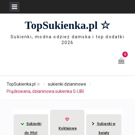
Skip
TopSukienka.pl ☆
to
content
Sukienki, modna odzież damska i top dodatki
2026
0
TopSukienka.pl ☆
sukienki dzianinowe
Prążkowana, dzianinowa sukienka G-LIBI
Sukienki
Sukienki w
Koktajowe
do 99zł
kwiaty