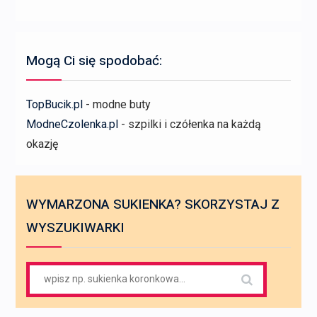
Mogą Ci się spodobać:
TopBucik.pl
- modne buty
ModneCzolenka.pl
- szpilki i czółenka na każdą
okazję
WYMARZONA SUKIENKA? SKORZYSTAJ Z
WYSZUKIWARKI
Search
for: