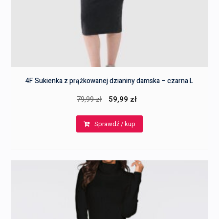
4F Sukienka z prążkowanej dzianiny damska – czarna L
Pierwotna
Aktualna
79,99
zł
59,99
zł
cena
cena
Sprawdź / kup
wynosiła:
wynosi:
79,99 zł.
59,99 zł.