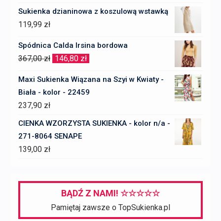
cena
cena
Sukienka dzianinowa z koszulową wstawką
wynosiła:
wynosi:
119,99
zł
729,00 zł.
510,00 zł.
Spódnica Calda Irsina bordowa
Pierwotna
Aktualna
367,00
zł
146,80
zł
cena
cena
Maxi Sukienka Wiązana na Szyi w Kwiaty -
wynosiła:
wynosi:
Biała - kolor - 22459
367,00 zł.
146,80 zł.
237,90
zł
CIENKA WZORZYSTA SUKIENKA - kolor n/a -
271-8064 SENAPE
139,00
zł
BĄDŹ Z NAMI! ☆☆☆☆☆
Pamiętaj zawsze o TopSukienka.pl