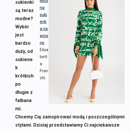
Mod
sukienki
na
są teraz
suki
modne?
enk
Wybór
a na
jest
wios
bardzo
nę
.
Elisa
duży, od
bett
sukiene
a
k
Fran
krótkich
chi.
po
długie z
falbana
mi.
Chcemy Cię zainspirować modą i poszczególnymi
stylami. Dzisiaj przedstawiamy Ci najciekawsze