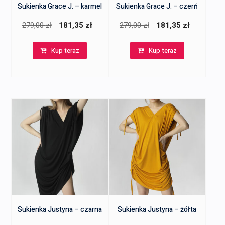
Sukienka Grace J. – karmel
Sukienka Grace J. – czerń
Pierwotna
Aktualna
Pierwotna
Aktualna
279,00
zł
181,35
zł
279,00
zł
181,35
zł
cena
cena
cena
cena
Kup teraz
Kup teraz
wynosiła:
wynosi:
wynosiła:
wynosi:
279,00 zł.
181,35 zł.
279,00 zł.
181,35 zł
Sukienka Justyna – czarna
Sukienka Justyna – żółta