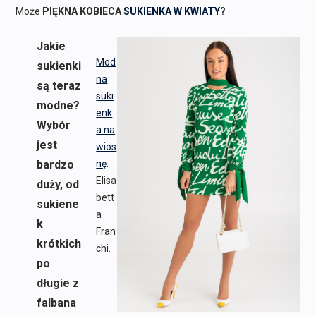
Może
PIĘKNA KOBIECA
SUKIENKA W KWIATY
?
Jakie
Mod
sukienki
na
są teraz
suki
modne?
enk
Wybór
a na
jest
wios
bardzo
nę
.
Elisa
duży, od
bett
sukiene
a
k
Fran
krótkich
chi.
po
długie z
falbana