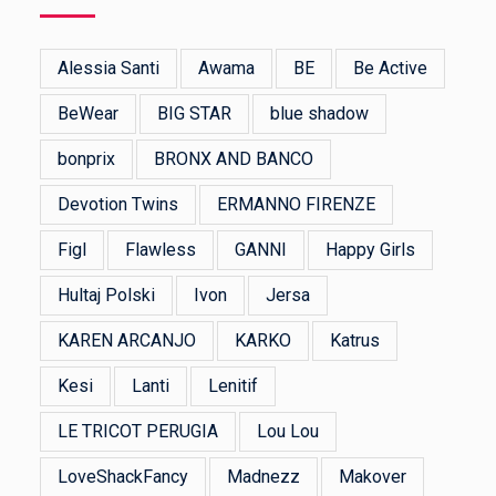
Alessia Santi
Awama
BE
Be Active
BeWear
BIG STAR
blue shadow
bonprix
BRONX AND BANCO
Devotion Twins
ERMANNO FIRENZE
Figl
Flawless
GANNI
Happy Girls
Hultaj Polski
Ivon
Jersa
KAREN ARCANJO
KARKO
Katrus
Kesi
Lanti
Lenitif
LE TRICOT PERUGIA
Lou Lou
LoveShackFancy
Madnezz
Makover