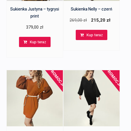
Sukienka Justyna – tygrysi
Sukienka Nelly – czerń
print
Pierwotna
Aktualna
269,00
zł
215,20
zł
379,00
zł
cena
cena
Kup teraz
wynosiła:
wynosi:
Kup teraz
269,00 zł.
215,20 zł
PROMOCJA!
PROMOCJA!