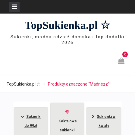
Skip
TopSukienka.pl ☆
to
content
Sukienki, modna odzież damska i top dodatki
2026
0
TopSukienka.pl ☆
Produkty oznaczone “Madnezz”
Sukienki
Sukienki w
Koktajowe
do 99zł
kwiaty
sukienki