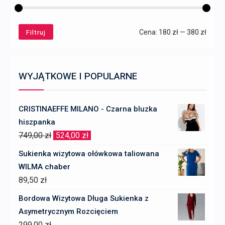
Filtruj
Cena
Cena
Cena:
180 zł
—
380 zł
min
max
WYJĄTKOWE I POPULARNE
CRISTINAEFFE MILANO - Czarna bluzka
hiszpanka
Pierwotna
Aktualna
749,00
zł
524,00
zł
cena
cena
Sukienka wizytowa ołówkowa taliowana
wynosiła:
wynosi:
WILMA chaber
749,00 zł.
524,00 zł.
89,50
zł
Bordowa Wizytowa Długa Sukienka z
Asymetrycznym Rozcięciem
299,00
zł