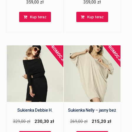
359,00
zł
359,00
zł
Kup teraz
Kup teraz
PROMOCJA!
PROMOCJA!
Sukienka Debbie H.
Sukienka Nelly – jasny beż
Pierwotna
Aktualna
Pierwotna
Aktualna
329,00
zł
230,30
zł
269,00
zł
215,20
zł
cena
cena
cena
cena