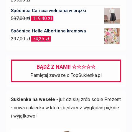
Spódnica Carissa wełniana w prążki
Pierwotna
Aktualna
597,00
zł
119,40
zł
cena
cena
Spódnica Helle Albertiana kremowa
wynosiła:
wynosi:
Pierwotna
Aktualna
297,00
zł
74,25
zł
597,00 zł.
119,40 zł.
cena
cena
wynosiła:
wynosi:
297,00 zł.
74,25 zł.
BĄDŹ Z NAMI! ☆☆☆☆☆
Pamiętaj zawsze o TopSukienka.pl
Sukienka na wesele
- już dzisiaj zrób sobie Prezent
- nowa sukienka w której będziesz wyglądać pięknie
i wyjątkowo!