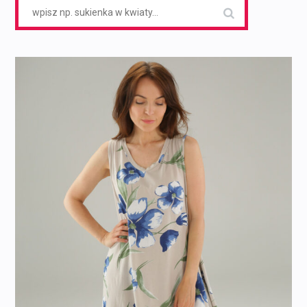
Search
for: