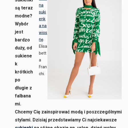
na
są teraz
suki
modne?
enk
Wybór
a na
jest
wios
bardzo
nę
.
Elisa
duży, od
bett
sukiene
a
k
Fran
krótkich
chi.
po
długie z
falbana
mi.
Chcemy Cię zainspirować modą i poszczególnymi
stylami. Dzisiaj przedstawiamy Ci najciekawsze
sukienki
na różne okazje np. urlop, dzień wolny