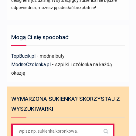
designem już dzisiaj. W sytuacji gdy sukienka nie będzie
odpowiednia, możesz ją odesłać bezpłatnie!
Mogą Ci się spodobać:
TopBucik.pl
- modne buty
ModneCzolenka.pl
- szpilki i czółenka na każdą
okazję
WYMARZONA SUKIENKA? SKORZYSTAJ Z
WYSZUKIWARKI
Search
for: