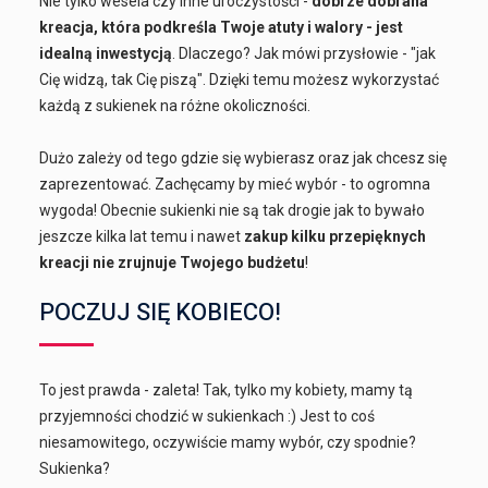
Nie tylko wesela czy inne uroczystości -
dobrze dobrana
kreacja, która podkreśla Twoje atuty i walory - jest
idealną inwestycją
. Dlaczego? Jak mówi przysłowie - "jak
Cię widzą, tak Cię piszą". Dzięki temu możesz wykorzystać
każdą z sukienek na różne okoliczności.
Dużo zależy od tego gdzie się wybierasz oraz jak chcesz się
zaprezentować. Zachęcamy by mieć wybór - to ogromna
wygoda! Obecnie sukienki nie są tak drogie jak to bywało
jeszcze kilka lat temu i nawet
zakup kilku przepięknych
kreacji nie zrujnuje Twojego budżetu
!
POCZUJ SIĘ KOBIECO!
To jest prawda - zaleta! Tak, tylko my kobiety, mamy tą
przyjemności chodzić w sukienkach :) Jest to coś
niesamowitego, oczywiście mamy wybór, czy spodnie?
Sukienka?