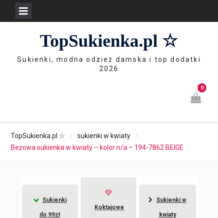
Skip
TopSukienka.pl ☆
to
content
Sukienki, modna odzież damska i top dodatki
2026
0
TopSukienka.pl ☆
sukienki w kwiaty
Beżowa sukienka w kwiaty – kolor n/a – 194-7862 BEIGE
Sukienki
Sukienki w
Koktajowe
do 99zł
kwiaty