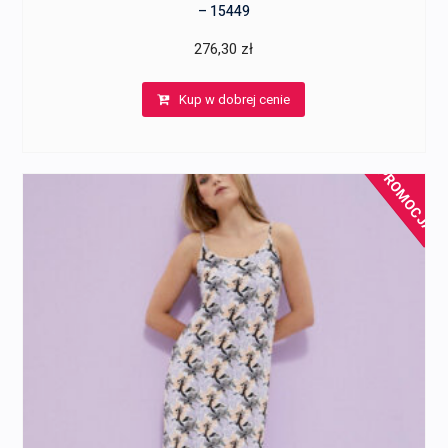
– 15449
276,30
zł
Kup w dobrej cenie
PROMOCJA!