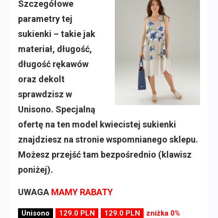
Szczegółowe
parametry tej
sukienki – takie jak
materiał, długość,
długość rękawów
oraz dekolt
sprawdzisz w
Unisono. Specjalną
ofertę na ten model kwiecistej sukienki
znajdziesz na stronie wspomnianego sklepu.
Możesz przejść tam bezpośrednio (klawisz
poniżej).
UWAGA
MAMY RABATY
Unisono
129.0 PLN
129.0 PLN
zniżka 0%