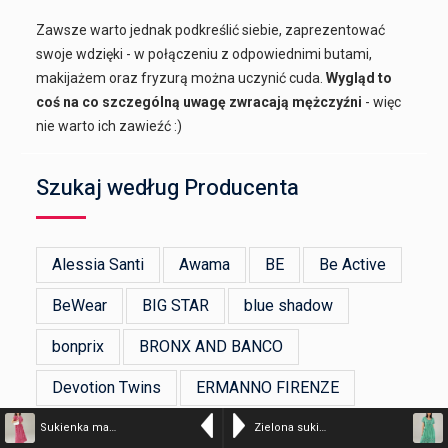
Zawsze warto jednak podkreślić siebie, zaprezentować
swoje wdzięki - w połączeniu z odpowiednimi butami,
makijażem oraz fryzurą można uczynić cuda.
Wygląd to
coś na co szczególną uwagę zwracają mężczyźni
- więc
nie warto ich zawieźć :)
Szukaj według Producenta
Alessia Santi
Awama
BE
Be Active
BeWear
BIG STAR
blue shadow
bonprix
BRONX AND BANCO
Devotion Twins
ERMANNO FIRENZE
Figl
Flawless
GANNI
Happy Girls
Sukienka maxi w drobne kwiaty – kolor n/a – 193-1302 FUXIA
Zielona sukienka w kwiaty – kolor n/a – 15-5536 VERD PRA