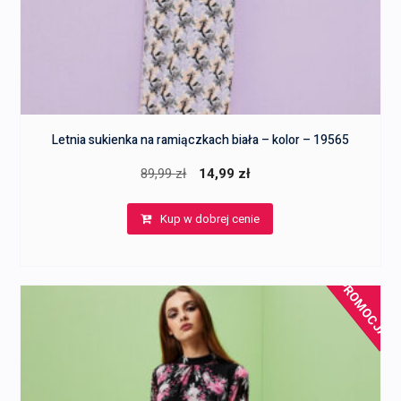
Letnia sukienka na ramiączkach biała – kolor – 19565
Pierwotna
Aktualna
89,99
zł
14,99
zł
cena
cena
Kup w dobrej cenie
wynosiła:
wynosi:
89,99 zł.
14,99 zł.
PROMOCJA!