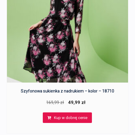
Szyfonowa sukienka z nadrukiem – kolor – 18710
Pierwotna
Aktualna
169,99
zł
49,99
zł
cena
cena
Kup w dobrej cenie
wynosiła:
wynosi:
169,99 zł.
49,99 zł.