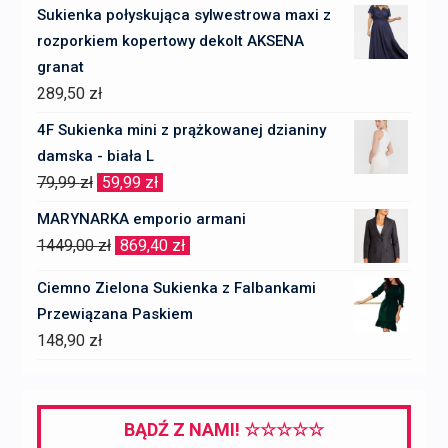
Sukienka połyskująca sylwestrowa maxi z
rozporkiem kopertowy dekolt AKSENA
granat
289,50
zł
4F Sukienka mini z prążkowanej dzianiny
damska - biała L
Pierwotna
Aktualna
79,99
zł
59,99
zł
cena
cena
MARYNARKA emporio armani
wynosiła:
wynosi:
Pierwotna
Aktualna
1449,00
zł
869,40
zł
79,99 zł.
59,99 zł.
cena
cena
Ciemno Zielona Sukienka z Falbankami
wynosiła:
wynosi:
Przewiązana Paskiem
1449,00 zł.
869,40 zł.
148,90
zł
BĄDŹ Z NAMI! ☆☆☆☆☆