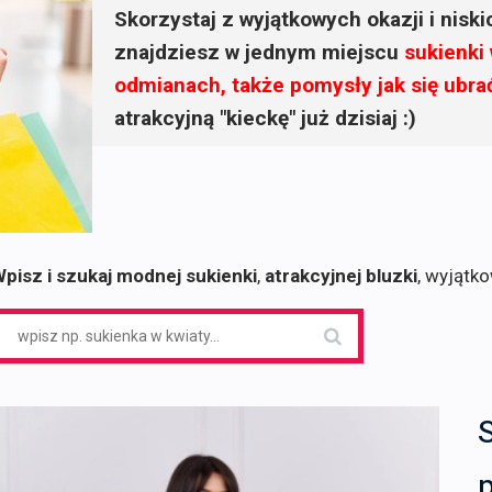
Skorzystaj z wyjątkowych okazji i nisk
znajdziesz w jednym miejscu
sukienki
odmianach, także pomysły jak się ubra
atrakcyjną "kieckę" już dzisiaj :)
pisz i szukaj modnej sukienki
,
atrakcyjnej bluzki
, wyjątk
earch
or:
S
p