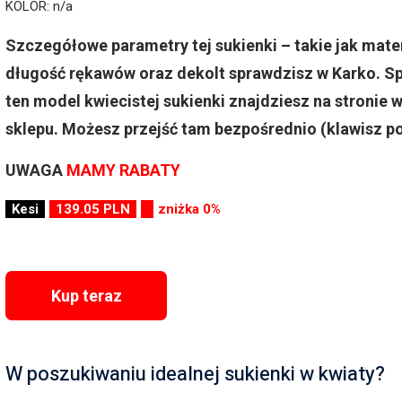
KOLOR: n/a
Szczegółowe parametry tej sukienki – takie jak mater
długość rękawów oraz dekolt sprawdzisz w Karko. Sp
ten model kwiecistej sukienki znajdziesz na stroni
sklepu. Możesz przejść tam bezpośrednio (klawisz po
UWAGA
MAMY RABATY
Kesi
139.05 PLN
zniżka 0%
Kup teraz
W poszukiwaniu idealnej sukienki w kwiaty?