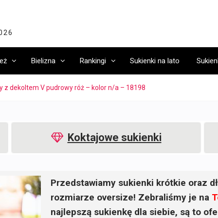
2026
eż
Bielizna
Rankingi
Sukienki na lato
Sukien
y z dekoltem V pudrowy róż – kolor n/a – 18198
Koktajowe sukienki
Przedstawiamy sukienki krótkie oraz dł
rozmiarze oversize! Zebraliśmy je na
T
najlepszą sukienkę dla siebie, są to o