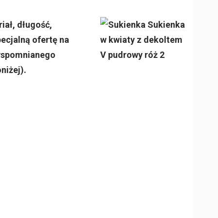
iał, długość,
ecjalną ofertę na
e wspomnianego
niżej).