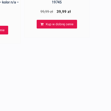
 kolor n/a –
19745
Pierwotna
Aktualna
99,99
zł
39,99
zł
cena
cena
Kup w dobrej cenie
wynosiła:
wynosi:
nie
99,99 zł.
39,99 zł.