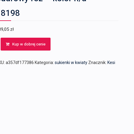
18198
39,05
zł
Kup w dobrej cenie
KU:
a357df177386
Kategoria:
sukienki w kwiaty
Znacznik:
Kesi