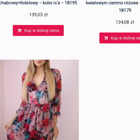
chabrowy+fioletowy – kolor n/a – 18195
kwiatowym ciemno różowa –
18179
139,05
zł
134,08
zł
Kup w dobrej cenie
Kup w dobrej ce