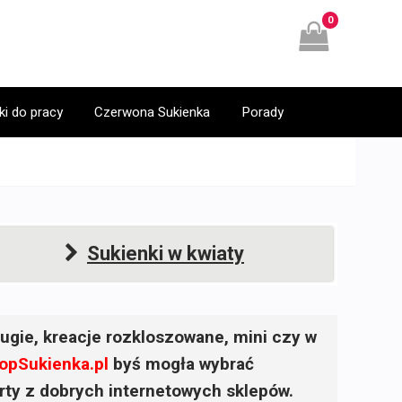
0
ki do pracy
Czerwona Sukienka
Porady
Sukienki w kwiaty
ugie, kreacje rozkloszowane, mini czy w
opSukienka.pl
byś mogła wybrać
ferty z dobrych internetowych sklepów.