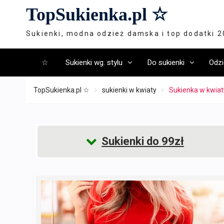
Skip
TopSukienka.pl ☆
to
content
Sukienki, modna odzież damska i top dodatki 
☆
Sukienki wg. stylu
Do sukienki
Odzi
TopSukienka.pl ☆
sukienki w kwiaty
Sukienka w kwiat
Sukienki do 99zł