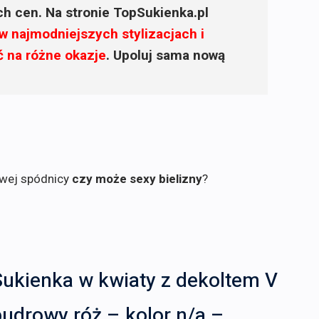
ich cen. Na stronie TopSukienka.pl
w najmodniejszych stylizacjach i
ć na różne okazje
. Upoluj sama nową
owej spódnicy
czy może sexy bielizny
?
ukienka w kwiaty z dekoltem V
udrowy róż – kolor n/a –