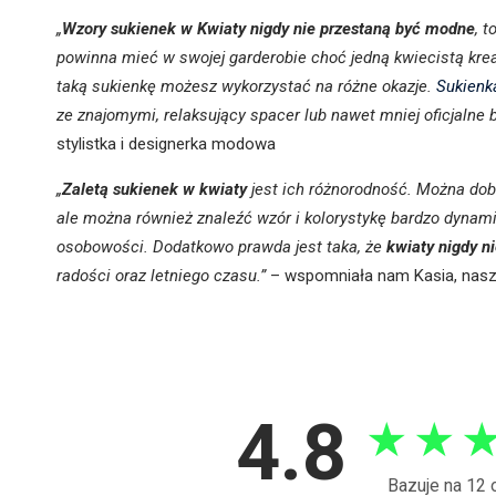
„
Wzory sukienek w Kwiaty nigdy nie przestaną być modne
, 
powinna mieć w swojej garderobie choć jedną kwiecistą krea
taką sukienkę możesz wykorzystać na różne okazje.
Sukienk
ze znajomymi, relaksujący spacer lub nawet mniej oficjalne
stylistka i designerka modowa
„
Zaletą sukienek w kwiaty
jest ich różnorodność. Można dob
ale można również znaleźć wzór i kolorystykę bardzo dynam
osobowości. Dodatkowo prawda jest taka, że
kwiaty nigdy n
radości oraz letniego czasu.”
– wspomniała nam Kasia, nasza 
4.8
★
★
Bazuje na 12 