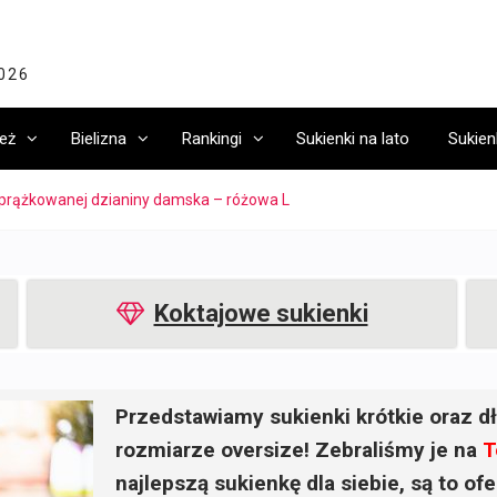
2026
eż
Bielizna
Rankingi
Sukienki na lato
Sukien
 prążkowanej dzianiny damska – różowa L
Koktajowe sukienki
Przedstawiamy sukienki krótkie oraz dł
rozmiarze oversize! Zebraliśmy je na
T
najlepszą sukienkę dla siebie, są to o