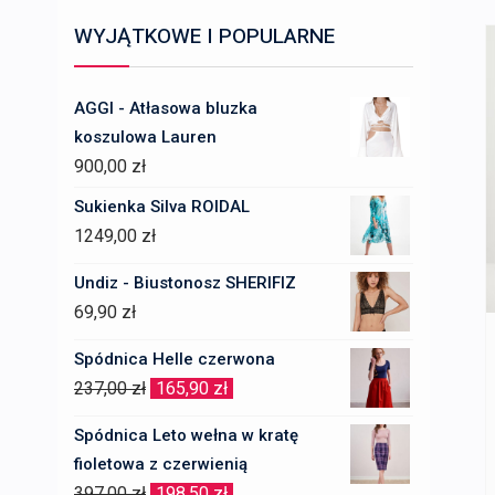
WYJĄTKOWE I POPULARNE
AGGI - Atłasowa bluzka
koszulowa Lauren
900,00
zł
Sukienka Silva ROIDAL
1249,00
zł
Undiz - Biustonosz SHERIFIZ
69,90
zł
Spódnica Helle czerwona
Pierwotna
Aktualna
237,00
zł
165,90
zł
cena
cena
Spódnica Leto wełna w kratę
wynosiła:
wynosi:
fioletowa z czerwienią
237,00 zł.
165,90 zł.
Pierwotna
Aktualna
397,00
zł
198,50
zł