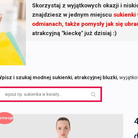
Skorzystaj z wyjątkowych okazji i nisk
znajdziesz w jednym miejscu
sukienki
odmianach, także pomysły jak się ubra
atrakcyjną "kieckę" już dzisiaj :)
pisz i szukaj modnej sukienki
,
atrakcyjnej bluzki
, wyjątk
earch
or:
omocja!