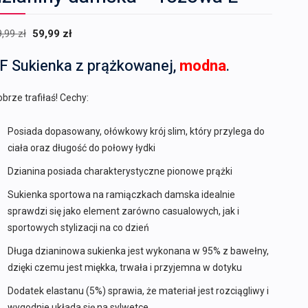
Pierwotna
Aktualna
9,99
zł
59,99
zł
cena
cena
F Sukienka z prążkowanej,
modna
.
wynosiła:
wynosi:
79,99 zł.
59,99 zł.
brze trafiłaś! Cechy:
Posiada dopasowany, ołówkowy krój slim, który przylega do
ciała oraz długość do połowy łydki
Dzianina posiada charakterystyczne pionowe prążki
Sukienka sportowa na ramiączkach damska idealnie
sprawdzi się jako element zarówno casualowych, jak i
sportowych stylizacji na co dzień
Długa dzianinowa sukienka jest wykonana w 95% z bawełny,
dzięki czemu jest miękka, trwała i przyjemna w dotyku
Dodatek elastanu (5%) sprawia, że materiał jest rozciągliwy i
wygodnie układa się na sylwetce