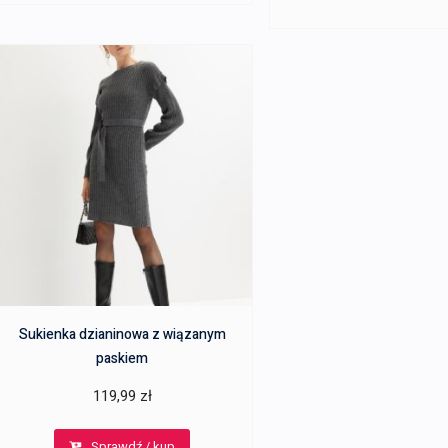
79,99 zł.
Sukienka dzianinowa z wiązanym
paskiem
119,99
zł
Sprawdź / kup