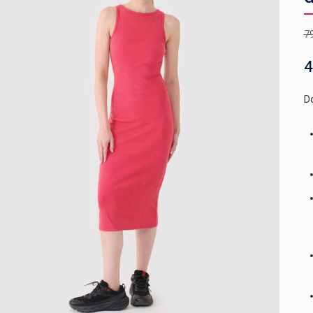
7
4
Do