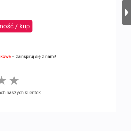
ność / kup
nkowe
– zainspiruj się z nami!
★
★
ach naszych klientek