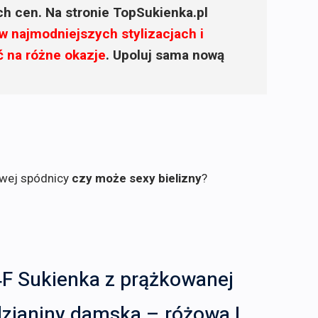
ich cen. Na stronie TopSukienka.pl
w najmodniejszych stylizacjach i
ć na różne okazje
. Upoluj sama nową
owej spódnicy
czy może sexy bielizny
?
4F Sukienka z prążkowanej
dzianiny damska – różowa L