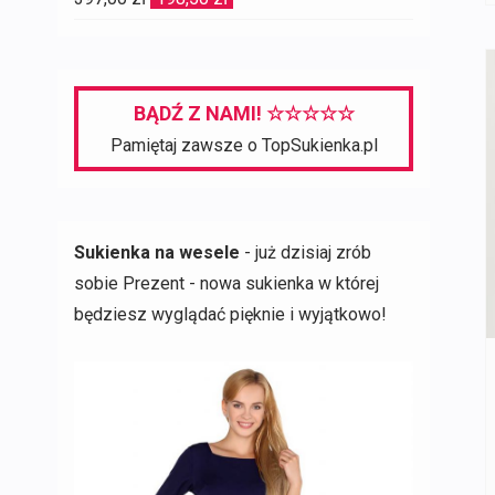
cena
cena
wynosiła:
wynosi:
397,00 zł.
198,50 zł.
BĄDŹ Z NAMI! ☆☆☆☆☆
Pamiętaj zawsze o TopSukienka.pl
Sukienka na wesele
- już dzisiaj zrób
sobie Prezent - nowa sukienka w której
będziesz wyglądać pięknie i wyjątkowo!