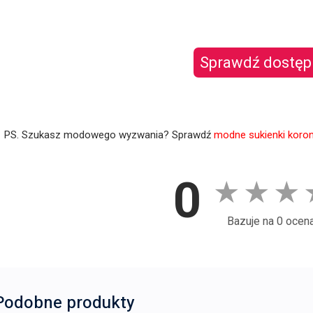
Sprawdź dostęp
PS. Szukasz modowego wyzwania? Sprawdź
modne sukienki koro
0
★
★
★
Bazuje na 0 ocen
Podobne produkty