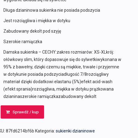
Długa dzianinowa sukienka nie posiada podszycia
Jest rozciągliwa i miękka w dotyku
Zabudowany dekolt pod szyję
Szerokie ramiączka
Damska sukienka – CECHY:zakres rozmiarów: XS-XLkrój:
ołówkowy slim, który dopasowuje się do sylwetkiwykonana w
95% z bawełny, dzięki czemu są miękkie, trwałe i przyjemne
w dotykunie posiada podszyciadługość 7/8rozciągliwy
materiał dzięki dodatkowi elastanu (5%)efekt acid-wash
(efekt sprania)rozciągliwa, miękka w dotyku prążkowana
dzianinaszerokie ramiączkazabudowany dekolt
Sprawdź / kup
KU:
87fd6214bf6b
Kategoria:
sukienki dzianinowe