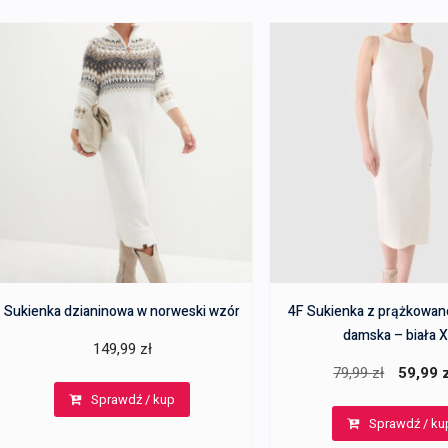
Sukienka dzianinowa w norweski wzór
4F Sukienka z prążkowane
damska – biała 
149,99
zł
Pierwotn
79,99
zł
59,99
cena
Sprawdź / kup
Sprawdź / ku
wynosiła