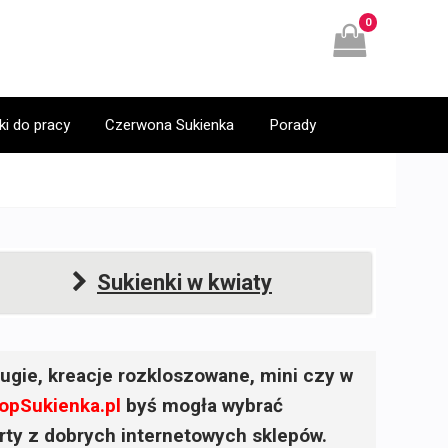
0
ki do pracy
Czerwona Sukienka
Porady
Sukienki w kwiaty
ugie, kreacje rozkloszowane, mini czy w
opSukienka.pl
byś mogła wybrać
ferty z dobrych internetowych sklepów.