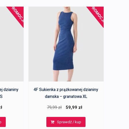
PROMOCJA!
PROMOCJA!
j dzianiny
4F Sukienka z prążkowanej dzianiny
XS
damska – granatowa XL
a
Aktualna
Pierwotna
Aktualna
zł
79,99
zł
59,99
zł
cena
cena
cena
p
Sprawdź / kup
:
wynosi:
wynosiła:
wynosi: