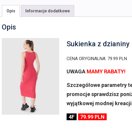
Opis
Informacje dodatkowe
Opis
Sukienka z dzianiny
CENA ORYGINALNA: 79.99 PLN
UWAGA
MAMY RABATY!
Szczegółowe parametry tej 
promocje sprawdzisz poniż
wyjątkowej modnej kreacji
4F
79.99 PLN