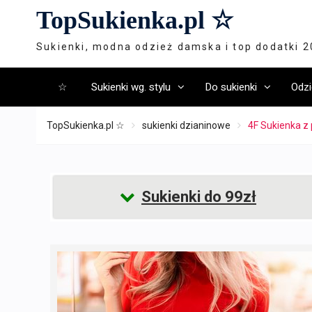
Skip
TopSukienka.pl ☆
to
content
Sukienki, modna odzież damska i top dodatki 
☆
Sukienki wg. stylu
Do sukienki
Odzi
TopSukienka.pl ☆
sukienki dzianinowe
4F Sukienka z
Sukienki do 99zł