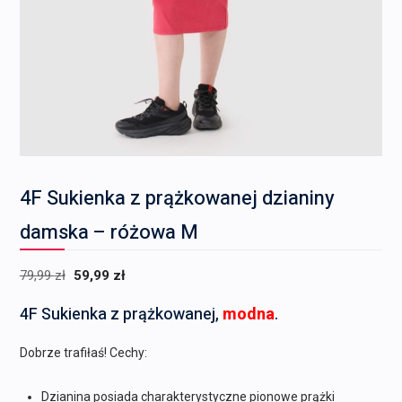
4F Sukienka z prążkowanej dzianiny
damska – różowa M
Pierwotna
Aktualna
79,99
zł
59,99
zł
cena
cena
4F Sukienka z prążkowanej,
modna
.
wynosiła:
wynosi:
79,99 zł.
59,99 zł.
Dobrze trafiłaś! Cechy:
Dzianina posiada charakterystyczne pionowe prążki