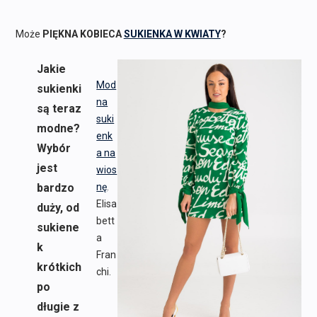
Może
PIĘKNA KOBIECA
SUKIENKA W KWIATY
?
Jakie
Mod
sukienki
na
są teraz
suki
modne?
enk
Wybór
a na
jest
wios
bardzo
nę
.
Elisa
duży, od
bett
sukiene
a
k
Fran
krótkich
chi.
po
długie z