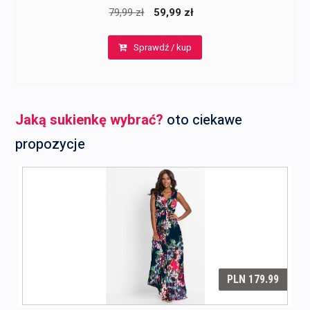
Pierwotna
Aktualna
79,99
zł
59,99
zł
cena
cena
Sprawdź / kup
wynosiła:
wynosi:
79,99 zł.
59,99 zł.
Jaką sukienkę wybrać?
oto ciekawe
propozycje