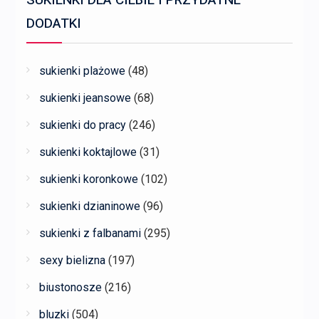
SUKIENKI DLA CIEBIE I PRZYDATNE
DODATKI
sukienki plażowe
(48)
sukienki jeansowe
(68)
sukienki do pracy
(246)
sukienki koktajlowe
(31)
sukienki koronkowe
(102)
sukienki dzianinowe
(96)
sukienki z falbanami
(295)
sexy bielizna
(197)
biustonosze
(216)
bluzki
(504)