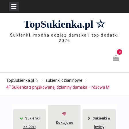
Skip
TopSukienka.pl ☆
to
content
Sukienki, modna odzież damska i top dodatki
2026
0
TopSukienka.pl ☆
sukienki dzianinowe
4F Sukienka z prążkowanej dzianiny damska – różowa M
Sukienki
Sukienki w
Koktajowe
do 99zł
kwiaty