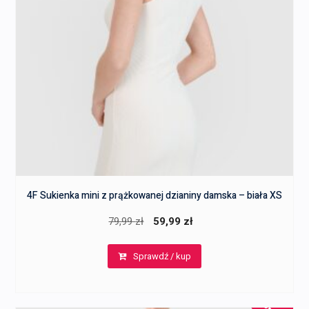
4F Sukienka mini z prążkowanej dzianiny damska – biała XS
Pierwotna
Aktualna
79,99
zł
59,99
zł
cena
cena
Sprawdź / kup
wynosiła:
wynosi:
79,99 zł.
59,99 zł.