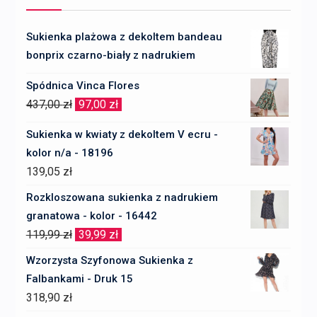
Sukienka plażowa z dekoltem bandeau
bonprix czarno-biały z nadrukiem
Spódnica Vinca Flores
Pierwotna
Aktualna
437,00
zł
97,00
zł
cena
cena
Sukienka w kwiaty z dekoltem V ecru -
wynosiła:
wynosi:
kolor n/a - 18196
437,00 zł.
97,00 zł.
139,05
zł
Rozkloszowana sukienka z nadrukiem
granatowa - kolor - 16442
Pierwotna
Aktualna
119,99
zł
39,99
zł
cena
cena
Wzorzysta Szyfonowa Sukienka z
wynosiła:
wynosi:
Falbankami - Druk 15
119,99 zł.
39,99 zł.
318,90
zł