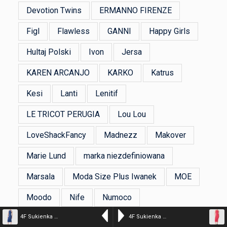
Devotion Twins
ERMANNO FIRENZE
Figl
Flawless
GANNI
Happy Girls
Hultaj Polski
Ivon
Jersa
KAREN ARCANJO
KARKO
Katrus
Kesi
Lanti
Lenitif
LE TRICOT PERUGIA
Lou Lou
LoveShackFancy
Madnezz
Makover
Marie Lund
marka niezdefiniowana
Marsala
Moda Size Plus Iwanek
MOE
Moodo
Nife
Numoco
Produkt Polski
Souza
Stylove
4F Sukienka z prążkowanej dzianiny damska – granatowa S
4F Sukienka z prążkowanej dzianiny damska – różowa L