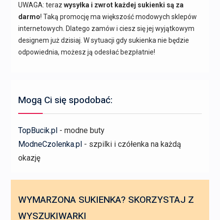
UWAGA: teraz
wysyłka i zwrot każdej sukienki są za
darmo
! Taką promocję ma większość modowych sklepów
internetowych. Dlatego zamów i ciesz się jej wyjątkowym
designem już dzisiaj. W sytuacji gdy sukienka nie będzie
odpowiednia, możesz ją odesłać bezpłatnie!
Mogą Ci się spodobać:
TopBucik.pl
- modne buty
ModneCzolenka.pl
- szpilki i czółenka na każdą
okazję
WYMARZONA SUKIENKA? SKORZYSTAJ Z
WYSZUKIWARKI