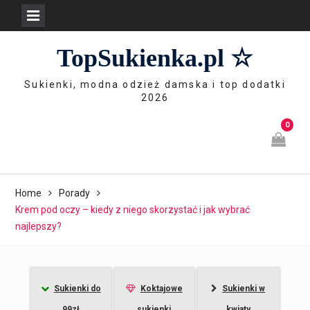
Skip
TopSukienka.pl ☆
to
content
Sukienki, modna odzież damska i top dodatki
2026
0
Home
Porady
Krem pod oczy – kiedy z niego skorzystać i jak wybrać
najlepszy?
Sukienki do
Koktajowe
Sukienki w
99zł
sukienki
kwiaty