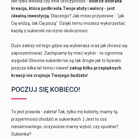
Nie tylko wesela czy inne uroczystości -
dobrze dobrana
kreacja, która podkreśla Twoje atuty i walory - jest
idealną inwestycją
. Dlaczego? Jak mówi przysłowie - "jak
Cię widzą, tak Cię piszą". Dzięki temu możesz wykorzystać
każdą z sukienek na różne okoliczności.
Dużo zależy od tego gdzie się wybierasz oraz jak chcesz się
zaprezentować. Zachęcamy by mieć wybór - to ogromna
wygoda! Obecnie sukienki nie są tak drogie jak to bywało
jeszcze kilka lat temu i nawet
zakup kilku przepięknych
kreacji nie zrujnuje Twojego budżetu
!
POCZUJ SIĘ KOBIECO!
To jest prawda - zaleta! Tak, tylko my kobiety, mamy tą
przyjemności chodzić w sukienkach :) Jest to coś
niesamowitego, oczywiście mamy wybór, czy spodnie?
Sukienka?