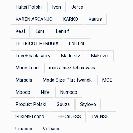
Hultaj Polski
Ivon
Jersa
KAREN ARCANJO
KARKO
Katrus
Kesi
Lanti
Lenitif
LE TRICOT PERUGIA
Lou Lou
LoveShackFancy
Madnezz
Makover
Marie Lund
marka niezdefiniowana
Marsala
Moda Size Plus Iwanek
MOE
Moodo
Nife
Numoco
Produkt Polski
Souza
Stylove
Sukienki.shop
THECADESS
TWINSET
Unisono
Volcano