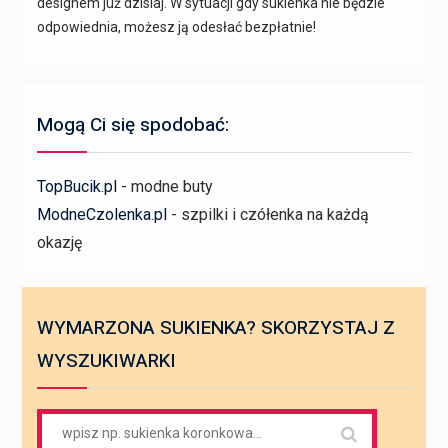
designem już dzisiaj. W sytuacji gdy sukienka nie będzie
odpowiednia, możesz ją odesłać bezpłatnie!
Mogą Ci się spodobać:
TopBucik.pl
- modne buty
ModneCzolenka.pl
- szpilki i czółenka na każdą
okazję
WYMARZONA SUKIENKA? SKORZYSTAJ Z
WYSZUKIWARKI
Search