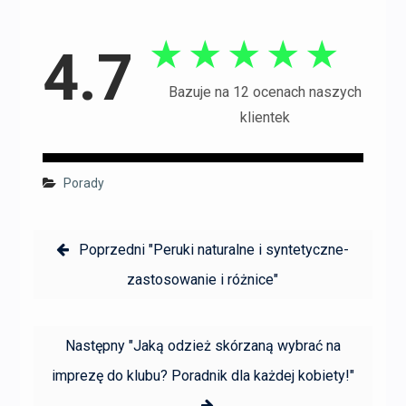
★
★
★
★
★
4.7
Bazuje na 12 ocenach naszych
klientek
Porady
Nawigacja
Poprzedni:
Poprzedni
"Peruki naturalne i syntetyczne-
wpisu
zastosowanie i różnice"
Następny:
Następny
"Jaką odzież skórzaną wybrać na
imprezę do klubu? Poradnik dla każdej kobiety!"