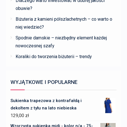
Dlaczego warto inwestować w dobrej jakości
obuwie?
Biżuteria z kamieni półszlachetnych – co warto o
niej wiedzieć?
Spodnie damskie – niezbędny element każdej
nowoczesnej szafy
Koraliki do tworzenia biżuterii – trendy
WYJĄTKOWE I POPULARNE
Sukienka trapezowa z kontrafałdą i
dekoltem z tyłu na lato niebieska
129,00
zł
Wzorzysta sukienka midi - kolor n/a - 75-