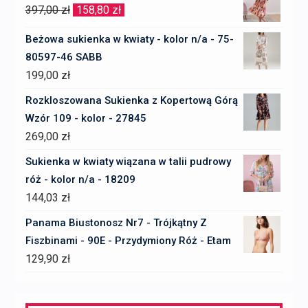
Pierwotna
Aktualna
397,00
zł
158,80
zł
cena
cena
Beżowa sukienka w kwiaty - kolor n/a - 75-
wynosiła:
wynosi:
80597-46 SABB
397,00 zł.
158,80 zł.
199,00
zł
Rozkloszowana Sukienka z Kopertową Górą
Wzór 109 - kolor - 27845
269,00
zł
Sukienka w kwiaty wiązana w talii pudrowy
róż - kolor n/a - 18209
144,03
zł
Panama Biustonosz Nr7 - Trójkątny Z
Fiszbinami - 90E - Przydymiony Róż - Etam
129,90
zł