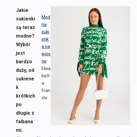
Jakie
Mod
sukienki
na
są teraz
suki
modne?
enk
Wybór
a na
jest
wios
bardzo
nę
.
Elisa
duży, od
bett
sukiene
a
k
Fran
krótkich
chi.
po
długie z
falbana
mi.