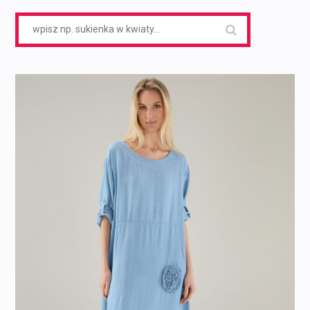
Search
for: