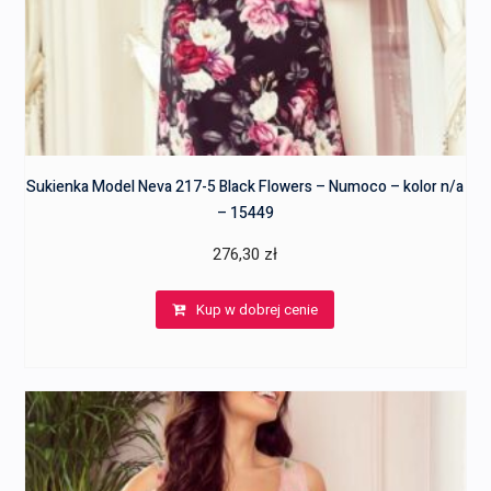
Sukienka Model Neva 217-5 Black Flowers – Numoco – kolor n/a
– 15449
276,30
zł
Kup w dobrej cenie