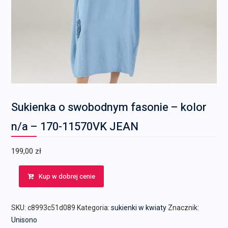
Sukienka o swobodnym fasonie – kolor
n/a – 170-11570VK JEAN
199,00
zł
Kup w dobrej cenie
SKU:
c8993c51d089
Kategoria:
sukienki w kwiaty
Znacznik:
Unisono