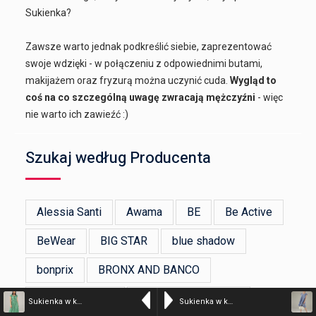
Sukienka?
Zawsze warto jednak podkreślić siebie, zaprezentować
swoje wdzięki - w połączeniu z odpowiednimi butami,
makijażem oraz fryzurą można uczynić cuda.
Wygląd to
coś na co szczególną uwagę zwracają mężczyźni
- więc
nie warto ich zawieźć :)
Szukaj według Producenta
Alessia Santi
Awama
BE
Be Active
BeWear
BIG STAR
blue shadow
bonprix
BRONX AND BANCO
Devotion Twins
ERMANNO FIRENZE
Sukienka w kwiaty – kolor n/a – 15-5118 VERD PRA
Sukienka w kwiaty – kolor n/a – 184-8646C JEANS