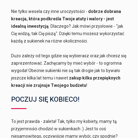
Nie tylko wesela czy inne uroczystości -
dobrze dobrana
kreacja, która podkreśla Twoje atuty i walory - jest
idealną inwestycją
. Dlaczego? Jak mówi przysłowie - "jak
Cię widzą, tak Cię piszą". Dzięki temu możesz wykorzystać
każdą z sukienek na różne okoliczności.
Dużo zależy od tego gdzie się wybierasz oraz jak chcesz się
zaprezentować. Zachęcamy by mieć wybór - to ogromna
wygoda! Obecnie sukienki nie są tak drogie jak to bywało
jeszcze kilka lat temu i nawet
zakup kilku przepięknych
kreacji nie zrujnuje Twojego budżetu
!
POCZUJ SIĘ KOBIECO!
To jest prawda - zaleta! Tak, tylko my kobiety, mamy tą
przyjemności chodzić w sukienkach :) Jest to coś
niesamowitego, oczywiście mamy wybór, czy spodnie?