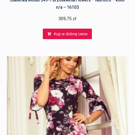
Sukienka Model 349-1 Brzoskwinia Flowers – Numoco – kolor
n/a – 16103
309,75
zł
Kup w dobrej cenie