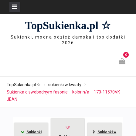
Skip
TopSukienka.pl ☆
to
content
Sukienki, modna odzież damska i top dodatki
2026
0
TopSukienka.pl ☆
sukienki w kwiaty
Sukienka o swobodnym fasonie – kolor n/a – 170-11570VK
JEAN
Sukienki
Sukienki w