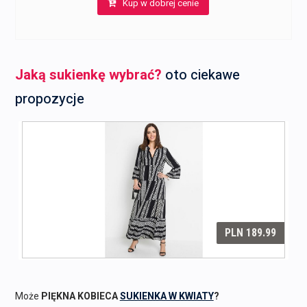
Kup w dobrej cenie
Jaką sukienkę wybrać?
oto ciekawe
propozycje
Może
PIĘKNA KOBIECA
SUKIENKA W KWIATY
?