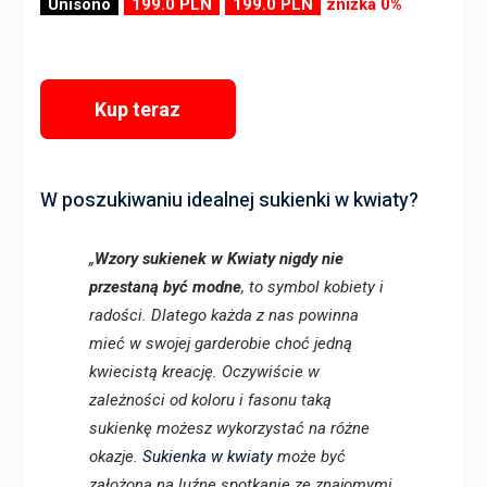
Unisono
199.0 PLN
199.0 PLN
zniżka 0%
Kup teraz
W poszukiwaniu idealnej sukienki w kwiaty?
„
Wzory sukienek w Kwiaty nigdy nie
przestaną być modne
, to symbol kobiety i
radości. Dlatego każda z nas powinna
mieć w swojej garderobie choć jedną
kwiecistą kreację. Oczywiście w
zależności od koloru i fasonu taką
sukienkę możesz wykorzystać na różne
okazje.
Sukienka w kwiaty
może być
założona na luźne spotkanie ze znajomymi,