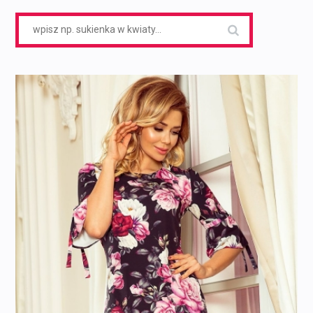
Search
for: