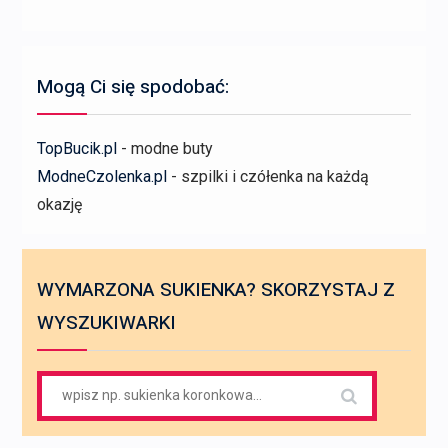
Mogą Ci się spodobać:
TopBucik.pl
- modne buty
ModneCzolenka.pl
- szpilki i czółenka na każdą
okazję
WYMARZONA SUKIENKA? SKORZYSTAJ Z
WYSZUKIWARKI
Search
for: