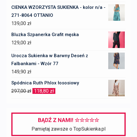
CIENKA WZORZYSTA SUKIENKA - kolor n/a -
271-8064 OTTANIO
139,00
zł
Bluzka Szpanerka Grafit męska
129,00
zł
Urocza Sukienka w Barwny Deseń z
Falbankami - Wzór 77
149,90
zł
Spódnica Ruth Phlox łososiowy
Pierwotna
Aktualna
297,00
zł
118,80
zł
cena
cena
wynosiła:
wynosi:
297,00 zł.
118,80 zł.
BĄDŹ Z NAMI! ☆☆☆☆☆
Pamiętaj zawsze o TopSukienka.pl