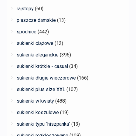
rajstopy
(60)
płaszcze damskie
(13)
spódnice
(442)
sukienki ciążowe
(12)
sukienki eleganckie
(395)
sukienki krótkie - casual
(34)
sukienki długie wieczorowe
(166)
sukienki plus size XXL
(107)
sukienki w kwiaty
(488)
sukienki koszulowe
(19)
sukienki typu "hiszpanka"
(13)
sukienki rozkloszowane
(108)