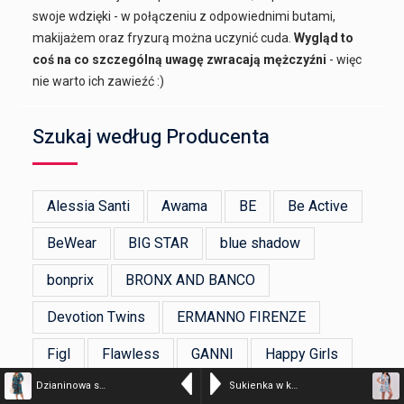
swoje wdzięki - w połączeniu z odpowiednimi butami,
makijażem oraz fryzurą można uczynić cuda.
Wygląd to
coś na co szczególną uwagę zwracają mężczyźni
- więc
nie warto ich zawieźć :)
Szukaj według Producenta
Alessia Santi
Awama
BE
Be Active
BeWear
BIG STAR
blue shadow
bonprix
BRONX AND BANCO
Devotion Twins
ERMANNO FIRENZE
Figl
Flawless
GANNI
Happy Girls
Dzianinowa sukienka Emilia – kwiatowa elegancja i wygoda PLUS SIZE XXL – kolor – stock_21555
Sukienka w kwiaty z dekoltem V ecru – kolor n/a – 18196
Hultaj Polski
Ivon
Jersa