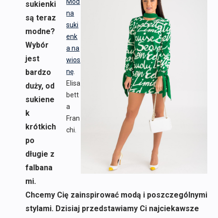
Mod
sukienki
na
są teraz
suki
modne?
enk
Wybór
a na
jest
wios
bardzo
nę
.
Elisa
duży, od
bett
sukiene
a
k
Fran
krótkich
chi.
po
długie z
falbana
mi.
Chcemy Cię zainspirować modą i poszczególnymi
stylami. Dzisiaj przedstawiamy Ci najciekawsze