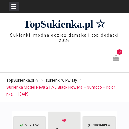
Skip
TopSukienka.pl ☆
to
content
Sukienki, modna odzież damska i top dodatki
2026
0
TopSukienka.pl ☆
sukienki w kwiaty
Sukienka Model Neva 217-5 Black Flowers – Numoco – kolor
n/a – 15449
Sukienki
Sukienki w