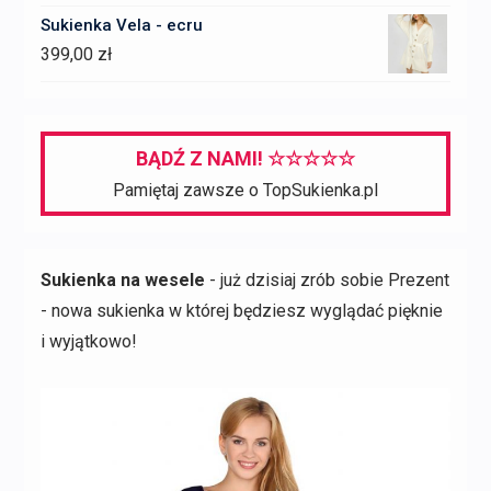
cena
cena
Sukienka Vela - ecru
wynosiła:
wynosi:
399,00
zł
2200,00 zł.
660,00 zł.
BĄDŹ Z NAMI! ☆☆☆☆☆
Pamiętaj zawsze o TopSukienka.pl
Sukienka na wesele
- już dzisiaj zrób sobie Prezent
- nowa sukienka w której będziesz wyglądać pięknie
i wyjątkowo!