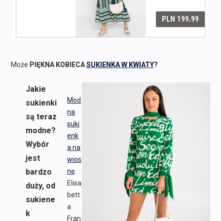
Może
PIĘKNA KOBIECA
SUKIENKA W KWIATY
?
Jakie
Mod
sukienki
na
są teraz
suki
modne?
enk
Wybór
a na
jest
wios
bardzo
nę
.
Elisa
duży, od
bett
sukiene
a
k
Fran