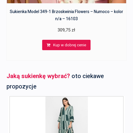
Sukienka Model 349-1 Brzoskwinia Flowers – Numoco – kolor
n/a – 16103
309,75
zł
Kup w dobrej cenie
Jaką sukienkę wybrać?
oto ciekawe
propozycje