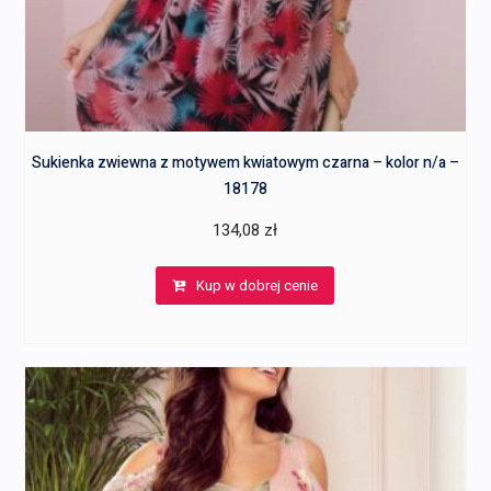
Sukienka zwiewna z motywem kwiatowym czarna – kolor n/a –
18178
134,08
zł
Kup w dobrej cenie