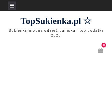
Skip
TopSukienka.pl ☆
to
content
Sukienki, modna odzież damska i top dodatki
2026
0