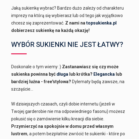
Jaką sukienkę wybrać? Bardzo dużo zależy od charakteru
imprezy na którą się wybierasz lub od tego jak wyjątkowo
chcesz się zaprezentować.
Z nami na
topsukienka.pl
dobierzesz sukienkę na każdą okazję!
WYBÓR SUKIENKI NIE JEST ŁATWY?
Doskonale o tym wiemy :)
Zastanawiasz się czy może
sukienka powinna być
długa
lub krótka?
Elegancka
lub
bardziej luźna - free'stylowa?
Dylematy będą zawsze, na
szczęście...
W dzisiejszych czasach, czyli dobie internetu (jeżeli w
Twojej garderobie nie ma odpowiedniego fasonu) możesz
pokusić się o zamówienie kilku kreacji dla siebie.
Przymierzyć na spokojnie w domu przed własnym
lustrem
, a potem bezpłatnie zwrócić te sukienki - które po