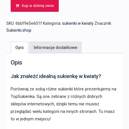
Kup w dobrej cenie
wynosiła:
wynosi:
299,00 zł.
200,00 zł.
SKU:
6bbf9e5e601f
Kategoria:
sukienki w kwiaty
Znacznik:
Sukienki.shop
Opis
Informacje dodatkowe
Opis
Jak znaleźć idealną sukienkę w kwiaty?
Porównaj ze sobą różne sukienki które prezentujemy na
TopSukienka. Są one zebrane z różnych dobrych
sklepów internetowych, dzięki temu nie musisz
przeglądać wielu kategorii na innych stronach. Tu masz
to w jednym miejscu!