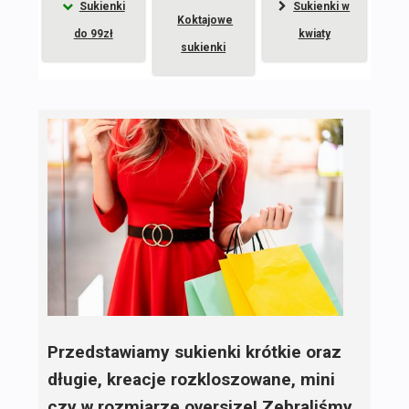
Sukienki
Sukienki w
Koktajowe
do 99zł
kwiaty
sukienki
Przedstawiamy sukienki krótkie oraz
długie, kreacje rozkloszowane, mini
czy w rozmiarze oversize! Zebraliśmy