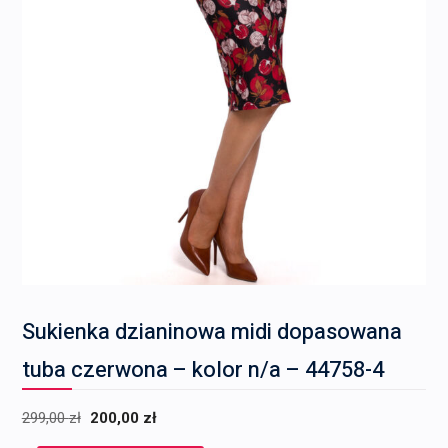
Sukienka dzianinowa midi dopasowana
tuba czerwona – kolor n/a – 44758-4
Pierwotna
Aktualna
299,00
zł
200,00
zł
cena
cena