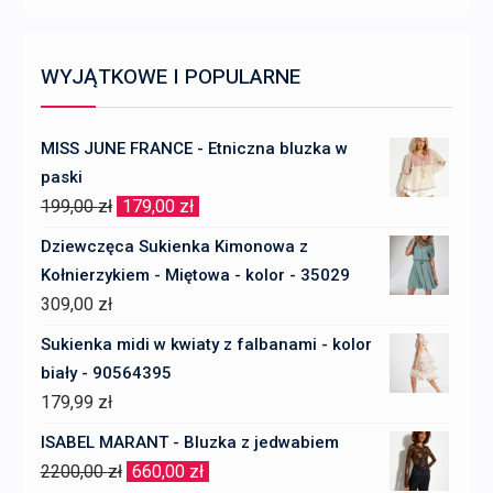
WYJĄTKOWE I POPULARNE
MISS JUNE FRANCE - Etniczna bluzka w
paski
Pierwotna
Aktualna
199,00
zł
179,00
zł
cena
cena
Dziewczęca Sukienka Kimonowa z
wynosiła:
wynosi:
Kołnierzykiem - Miętowa - kolor - 35029
199,00 zł.
179,00 zł.
309,00
zł
Sukienka midi w kwiaty z falbanami - kolor
biały - 90564395
179,99
zł
ISABEL MARANT - Bluzka z jedwabiem
Pierwotna
Aktualna
2200,00
zł
660,00
zł