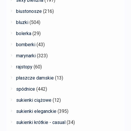
sexy bielizna
(197)
biustonosze
(216)
bluzki
(504)
bolerka
(29)
bomberki
(43)
marynarki
(323)
rajstopy
(60)
płaszcze damskie
(13)
spódnice
(442)
sukienki ciążowe
(12)
sukienki eleganckie
(395)
sukienki krótkie - casual
(34)