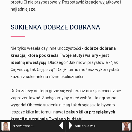
prostu Ci nie przypasowały. Pozostawić kreacje wyjątkowe i
najładniejsze.
SUKIENKA DOBRZE DOBRANA
Nie tylko wesela czy inne uroczystości -
dobrze dobrana
kreacja, która podkreśla Twoje atuty i walory - jest
idealną inwestycją
. Dlaczego? Jak mówi przysłowie - "jak
Cię widzą, tak Cię piszą". Dzięki temu możesz wykorzystać
każdą z sukienek na różne okoliczności.
Dużo zależy od tego gdzie się wybierasz oraz jak chcesz się
zaprezentować. Zachęcamy by mieć wybór - to ogromna
wygoda! Obecnie sukienki nie są tak drogie jak to bywało
jeszcze kilka lat temu i nawet
zakup kilku przepięknych
kreacji nie zrujnuje Twojego budżetu
!
Przewiewna trapezowa sukienka w kwiaty z falbaną na lato – kolor n/a – 43429-6
Sukienka w kwiaty szyfonowa z falbankami w stylu BOHO brązowa mini – kolor n/a – 38516-7