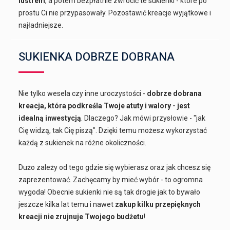
lustrem
, a potem bezpłatnie zwrócić te sukienki - które po
prostu Ci nie przypasowały. Pozostawić kreacje wyjątkowe i
najładniejsze.
SUKIENKA DOBRZE DOBRANA
Nie tylko wesela czy inne uroczystości -
dobrze dobrana
kreacja, która podkreśla Twoje atuty i walory - jest
idealną inwestycją
. Dlaczego? Jak mówi przysłowie - "jak
Cię widzą, tak Cię piszą". Dzięki temu możesz wykorzystać
każdą z sukienek na różne okoliczności.
Dużo zależy od tego gdzie się wybierasz oraz jak chcesz się
zaprezentować. Zachęcamy by mieć wybór - to ogromna
wygoda! Obecnie sukienki nie są tak drogie jak to bywało
jeszcze kilka lat temu i nawet
zakup kilku przepięknych
kreacji nie zrujnuje Twojego budżetu
!