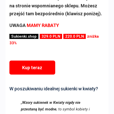
na stronie wspomnianego sklepu. Możesz
przejść tam bezpośrednio (klawisz poniżej).
UWAGA
MAMY RABATY
Sukienki.shop
329.0 PLN
220.0 PLN
zniżka
33%
Kup teraz
W poszukiwaniu idealnej sukienki w kwiaty?
„
Wzory sukienek w Kwiaty nigdy nie
przestaną być modne
, to symbol kobiety i