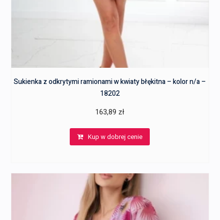
Sukienka z odkrytymi ramionami w kwiaty błękitna – kolor n/a –
18202
163,89
zł
Kup w dobrej cenie