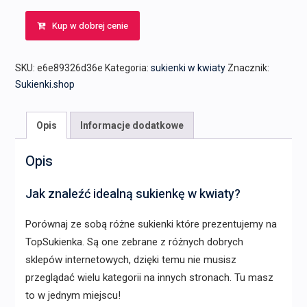
cena
cena
Kup w dobrej cenie
wynosiła:
wynosi:
329,00 zł.
220,00 zł.
SKU:
e6e89326d36e
Kategoria:
sukienki w kwiaty
Znacznik:
Sukienki.shop
Opis
Informacje dodatkowe
Opis
Jak znaleźć idealną sukienkę w kwiaty?
Porównaj ze sobą różne sukienki które prezentujemy na
TopSukienka. Są one zebrane z różnych dobrych
sklepów internetowych, dzięki temu nie musisz
przeglądać wielu kategorii na innych stronach. Tu masz
to w jednym miejscu!