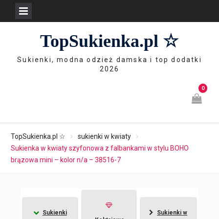
Skip
TopSukienka.pl ☆
to
content
Sukienki, modna odzież damska i top dodatki
2026
0
TopSukienka.pl ☆
sukienki w kwiaty
Sukienka w kwiaty szyfonowa z falbankami w stylu BOHO
brązowa mini – kolor n/a – 38516-7
Sukienki
Sukienki w