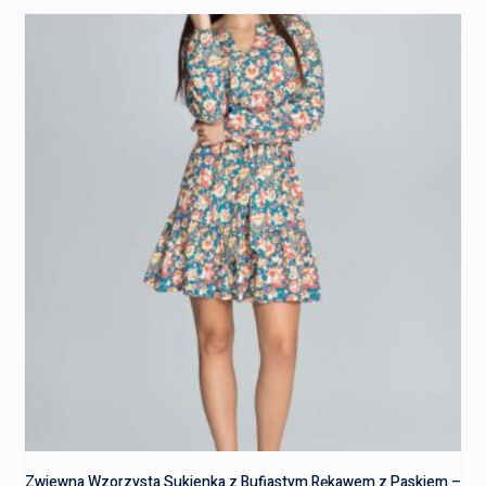
Zwiewna Wzorzysta Sukienka z Bufiastym Rękawem z Paskiem –