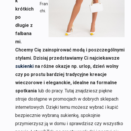
k
Fran
krótkich
chi.
po
długie z
falbana
mi.
Chcemy Cię zainspirować modą i poszczególnymi
stylami. Dzisiaj przedstawiamy Ci najciekawsze
sukienki
na różne okazje np. urlop, dzień wolny
czy po prostu bardziej tradycyjne kreacje
wieczorowe i eleganckie, idealne na formalne
spotkania
lub do pracy. Tutaj znajdziesz piękne
stroje dostępne w promocjach w dobrych sklepach
internetowych. Dzięki temu możesz wybrać i kupić
bezpiecznie wybraną sukienkę, spokojnie
przymierzysz ją w domu i sprawdzisz czy wszystko