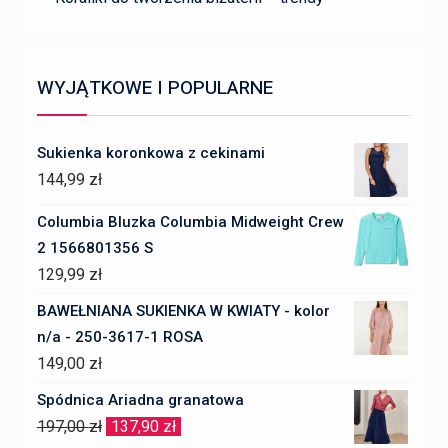
WYJĄTKOWE I POPULARNE
Sukienka koronkowa z cekinami
144,99
zł
Columbia Bluzka Columbia Midweight Crew
2 1566801356 S
129,99
zł
BAWEŁNIANA SUKIENKA W KWIATY - kolor
n/a - 250-3617-1 ROSA
149,00
zł
Spódnica Ariadna granatowa
Pierwotna
Aktualna
197,00
zł
137,90
zł