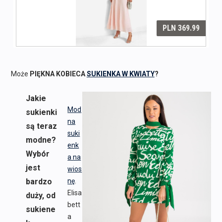
Może
PIĘKNA KOBIECA
SUKIENKA W KWIATY
?
Jakie
Mod
sukienki
na
są teraz
suki
modne?
enk
Wybór
a na
jest
wios
bardzo
nę
.
Elisa
duży, od
bett
sukiene
a