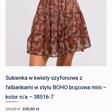
Sukienka w kwiaty szyfonowa z
falbankami w stylu BOHO brązowa mini –
kolor n/a – 38516-7
Pierwotna
Aktualna
329,00
zł
220,00
zł