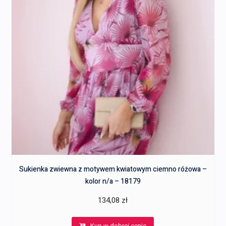
Sukienka zwiewna z motywem kwiatowym ciemno różowa –
kolor n/a – 18179
134,08
zł
Kup w dobrej cenie