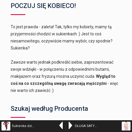
POCZUJ SIĘ KOBIECO!
To jest prawda - zaleta! Tak, tylko my kobiety, mamy tą
przyjemności chodzić w sukienkach :) Jest to coś
niesamowitego, oczywiście mamy wybór, czy spodnie?
Sukienka?
Zawsze warto jednak podkreślić siebie, zaprezentować
swoje wdzięki - w połączeniu z odpowiednimi butami,
makijażem oraz fryzurą można uczynić cuda.
Wygląd to
coś na co szczególną uwagę zwracają mężczyźni
- więc
nie warto ich zawieźć :)
Szukaj według Producenta
Sukienka dzianinowa midi dopasowana tuba czerwona – kolor n/a – 44758-4
DŁUGA SATYNOWA SUKIENKA W KWIATY GANNI – kolor różowy – stock_23906
Alessia Santi
Awama
BE
Be Active