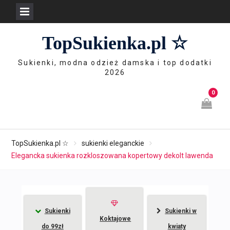
Skip
TopSukienka.pl ☆
to
content
Sukienki, modna odzież damska i top dodatki
2026
0
TopSukienka.pl ☆
sukienki eleganckie
Elegancka sukienka rozkloszowana kopertowy dekolt lawenda
Sukienki
Sukienki w
Koktajowe
do 99zł
kwiaty