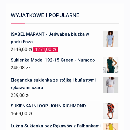
WYJĄTKOWE I POPULARNE
ISABEL MARANT - Jedwabna bluzka w
paski Enza
Pierwotna
Aktualna
2119,00
zł
1271,00
zł
cena
cena
Sukienka Model 192-15 Green - Numoco
wynosiła:
wynosi:
245,08
zł
2119,00 zł.
1271,00 zł.
Elegancka sukienka ze stójką i bufiastymi
rękawami szara
239,00
zł
SUKIENKA INLOOP JOHN RICHMOND
1669,00
zł
Luźna Sukienka bez Rękawów z Falbankami