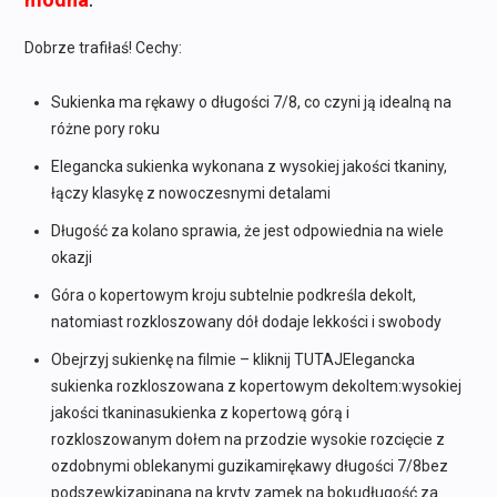
modna
.
Dobrze trafiłaś! Cechy:
Sukienka ma rękawy o długości 7/8, co czyni ją idealną na
różne pory roku
Elegancka sukienka wykonana z wysokiej jakości tkaniny,
łączy klasykę z nowoczesnymi detalami
Długość za kolano sprawia, że jest odpowiednia na wiele
okazji
Góra o kopertowym kroju subtelnie podkreśla dekolt,
natomiast rozkloszowany dół dodaje lekkości i swobody
Obejrzyj sukienkę na filmie – kliknij TUTAJElegancka
sukienka rozkloszowana z kopertowym dekoltem:wysokiej
jakości tkaninasukienka z kopertową górą i
rozkloszowanym dołem na przodzie wysokie rozcięcie z
ozdobnymi oblekanymi guzikamirękawy długości 7/8bez
podszewkizapinana na kryty zamek na bokudługość za