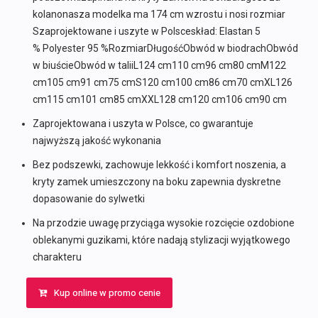
kolanonasza modelka ma 174 cm wzrostu i nosi rozmiar
Szaprojektowane i uszyte w Polsceskład: Elastan 5
% Polyester 95 %RozmiarDługośćObwód w biodrachObwód
w biuścieObwód w taliiL124 cm110 cm96 cm80 cmM122
cm105 cm91 cm75 cmS120 cm100 cm86 cm70 cmXL126
cm115 cm101 cm85 cmXXL128 cm120 cm106 cm90 cm
Zaprojektowana i uszyta w Polsce, co gwarantuje
najwyższą jakość wykonania
Bez podszewki, zachowuje lekkość i komfort noszenia, a
kryty zamek umieszczony na boku zapewnia dyskretne
dopasowanie do sylwetki
Na przodzie uwagę przyciąga wysokie rozcięcie ozdobione
oblekanymi guzikami, które nadają stylizacji wyjątkowego
charakteru
Kup online w promo cenie