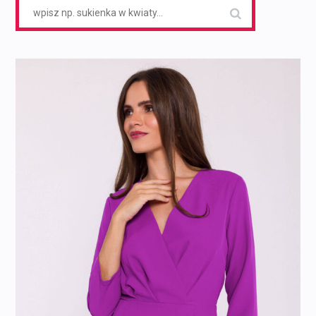
Search
for: