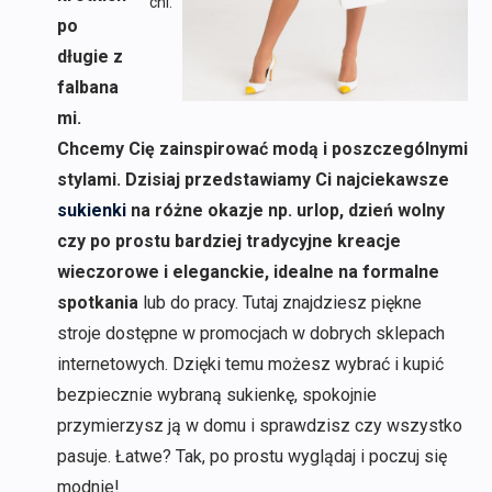
chi.
po
długie z
falbana
mi.
Chcemy Cię zainspirować modą i poszczególnymi
stylami. Dzisiaj przedstawiamy Ci najciekawsze
sukienki
na różne okazje np. urlop, dzień wolny
czy po prostu bardziej tradycyjne kreacje
wieczorowe i eleganckie, idealne na formalne
spotkania
lub do pracy. Tutaj znajdziesz piękne
stroje dostępne w promocjach w dobrych sklepach
internetowych. Dzięki temu możesz wybrać i kupić
bezpiecznie wybraną sukienkę, spokojnie
przymierzysz ją w domu i sprawdzisz czy wszystko
pasuje. Łatwe? Tak, po prostu wyglądaj i poczuj się
modnie!