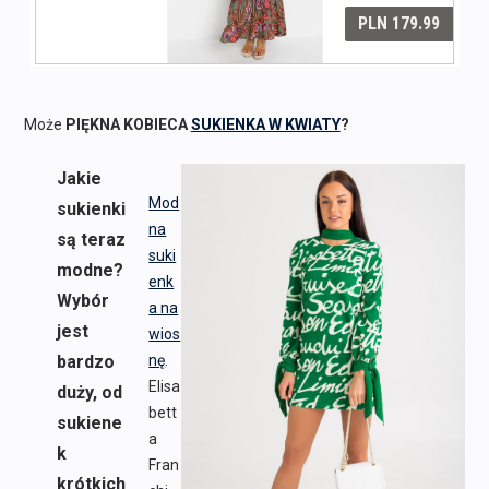
Może
PIĘKNA KOBIECA
SUKIENKA W KWIATY
?
Jakie
Mod
sukienki
na
są teraz
suki
modne?
enk
Wybór
a na
jest
wios
bardzo
nę
.
Elisa
duży, od
bett
sukiene
a
k
Fran
krótkich