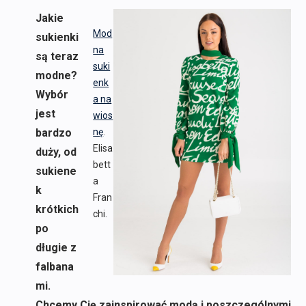
Jakie
Mod
sukienki
na
są teraz
suki
modne?
enk
Wybór
a na
jest
wios
bardzo
nę
.
Elisa
duży, od
bett
sukiene
a
k
Fran
krótkich
chi.
po
długie z
falbana
mi.
Chcemy Cię zainspirować modą i poszczególnymi