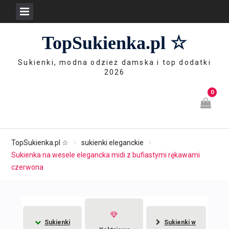
Skip
TopSukienka.pl ☆
to
content
Sukienki, modna odzież damska i top dodatki
2026
0
TopSukienka.pl ☆
sukienki eleganckie
Sukienka na wesele elegancka midi z bufiastymi rękawami
czerwona
Sukienki
Sukienki w