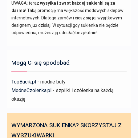
UWAGA: teraz
wysyłka i zwrot każdej sukienki są za
darmo
! Taką promocję ma większość modowych sklepów
internetowych. Dlatego zamów i ciesz się jej wyjątkowym
designem już dzisiaj. W sytuacji gdy sukienka nie będzie
odpowiednia, możesz ją odesłać bezpłatnie!
Mogą Ci się spodobać:
TopBucik.pl
- modne buty
ModneCzolenka.pl
- szpilki i czółenka na każdą
okazję
WYMARZONA SUKIENKA? SKORZYSTAJ Z
WYSZUKIWARKI