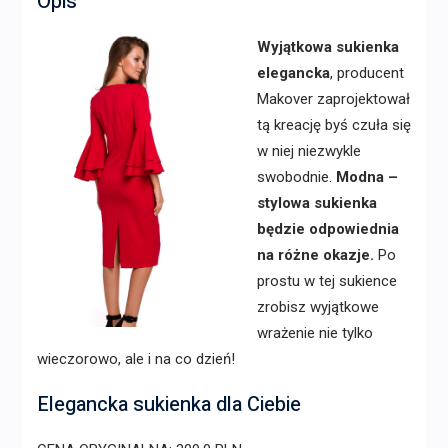
Opis
Wyjątkowa sukienka
elegancka
, producent
Makover zaprojektował
tą kreację byś czuła się
w niej niezwykle
swobodnie.
Modna –
stylowa sukienka
będzie odpowiednia
na różne okazje.
Po
prostu w tej sukience
zrobisz wyjątkowe
wrażenie nie tylko
wieczorowo, ale i na co dzień!
Elegancka sukienka dla Ciebie