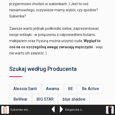
przyjemności chodzić w sukienkach :) Jest to coś
niesamowitego, oczywiście mamy wybór, czy spodnie?
Sukienka?
Zawsze warto jednak podkreślić siebie, zaprezentować
swoje wdzięki - w połączeniu z odpowiednimi butami,
makijażem oraz fryzurą można uczynić cuda.
Wygląd to
coś na co szczególną uwagę zwracają mężczyźni
- więc
nie warto ich zawieźć :)
Szukaj według Producenta
Alessia Santi
Awama
BE
Be Active
BeWear
BIG STAR
blue shadow
bonprix
BRONX AND BANCO
Sukienka elegancka ołówkowa z asymetrycznym dekoltem pudrowy róż
Elegancka sukienka ołówkowa z dekoltem V czarna