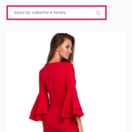
Search
for: