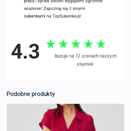
pracy
i spraw swoim wyglądem ogromne
wrażenie! Zapoznaj się z innymi
sukienkami
na TopSukienka.pl
★
★
★
★
★
4.3
Bazuje na 12 ocenach naszych
klientek
Podobne produkty