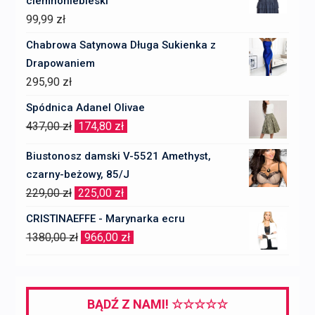
ciemnoniebieski
99,99
zł
Chabrowa Satynowa Długa Sukienka z
Drapowaniem
295,90
zł
Spódnica Adanel Olivae
Pierwotna
Aktualna
437,00
zł
174,80
zł
cena
cena
Biustonosz damski V-5521 Amethyst,
wynosiła:
wynosi:
czarny-beżowy, 85/J
437,00 zł.
174,80 zł.
Pierwotna
Aktualna
229,00
zł
225,00
zł
cena
cena
CRISTINAEFFE - Marynarka ecru
wynosiła:
wynosi:
Pierwotna
Aktualna
1380,00
zł
966,00
zł
229,00 zł.
225,00 zł.
cena
cena
wynosiła:
wynosi:
1380,00 zł.
966,00 zł.
BĄDŹ Z NAMI! ☆☆☆☆☆