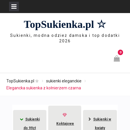
Skip
TopSukienka.pl ☆
to
content
Sukienki, modna odzież damska i top dodatki
2026
0
TopSukienka.pl ☆
sukienki eleganckie
Elegancka sukienka z kołnierzem czarna
Sukienki
Sukienki w
Koktajowe
do 99zł
kwiaty