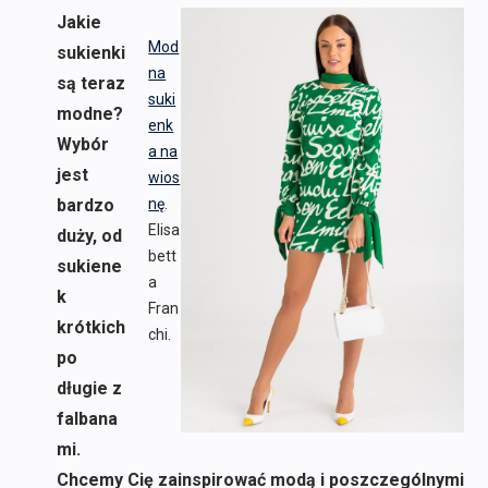
Jakie
Mod
sukienki
na
są teraz
suki
modne?
enk
Wybór
a na
jest
wios
bardzo
nę
.
Elisa
duży, od
bett
sukiene
a
k
Fran
krótkich
chi.
po
długie z
falbana
mi.
Chcemy Cię zainspirować modą i poszczególnymi