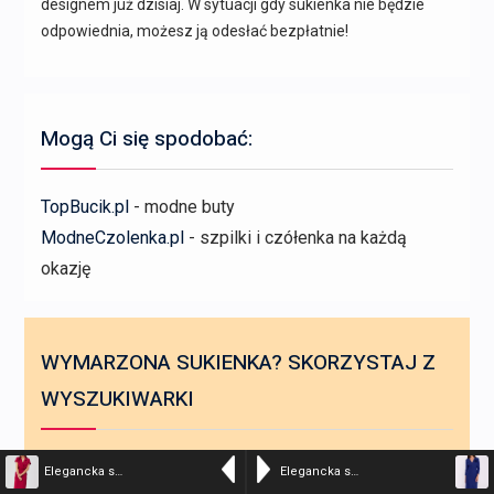
designem już dzisiaj. W sytuacji gdy sukienka nie będzie
odpowiednia, możesz ją odesłać bezpłatnie!
Mogą Ci się spodobać:
TopBucik.pl
- modne buty
ModneCzolenka.pl
- szpilki i czółenka na każdą
okazję
WYMARZONA SUKIENKA? SKORZYSTAJ Z
WYSZUKIWARKI
Search
Elegancka sukienka z kołnierzem śliwkowa
Elegancka sukienka ołówkowa z dekoltem V niebieska