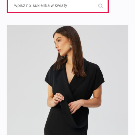
Search
for: