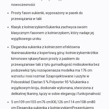
nowoczesności
Prosty fason sukienki, wyposażony w pasek do
przewiązania w talii
Klasyk z kołnierzykiemSukienka zachwyca swoim
klasycznym fasonem z kołnierzykiem, który nadaje jej
wyjątkowego uroku
Elegancka sukienka z kołnierzem:efektowna
tkaninasukienka z kopertową górą i kołnierzykiemkrótkie
kimonowe rękawyfason prosty z paskiem do
przewiązaniaw talii z tyłu gumadługość midisukienka bez
podszewkiz tyłu rozcięcienasza modelka ma 176 cm
wzrostu i nosi rozmiar Szaprojektowane i uszyte w
Polsceskład: Elastan 5 % Polyester 95 %Sukienka o
wyjątkowym kroju, doskonale wykonana, stworzona z
delikatnej tkaniny, łączy w sobie elegancję i funkcjonalność
5 cm109 cm103 cm76 cmXXL126 cm114 cm108 cm80
cm Elegancka sukienka z kołnierzykiemPrezentujemy