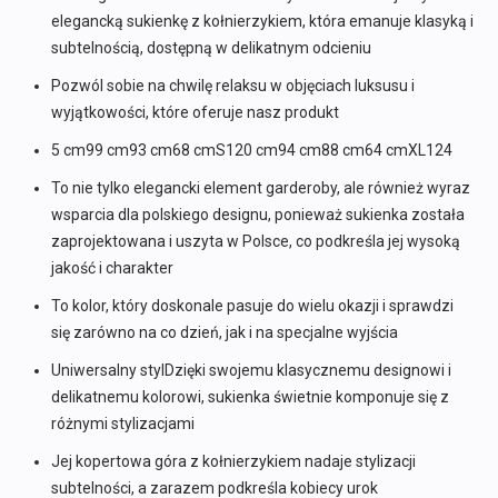
elegancką sukienkę z kołnierzykiem, która emanuje klasyką i
subtelnością, dostępną w delikatnym odcieniu
Pozwól sobie na chwilę relaksu w objęciach luksusu i
wyjątkowości, które oferuje nasz produkt
5 cm99 cm93 cm68 cmS120 cm94 cm88 cm64 cmXL124
To nie tylko elegancki element garderoby, ale również wyraz
wsparcia dla polskiego designu, ponieważ sukienka została
zaprojektowana i uszyta w Polsce, co podkreśla jej wysoką
jakość i charakter
To kolor, który doskonale pasuje do wielu okazji i sprawdzi
się zarówno na co dzień, jak i na specjalne wyjścia
Uniwersalny stylDzięki swojemu klasycznemu designowi i
delikatnemu kolorowi, sukienka świetnie komponuje się z
różnymi stylizacjami
Jej kopertowa góra z kołnierzykiem nadaje stylizacji
subtelności, a zarazem podkreśla kobiecy urok