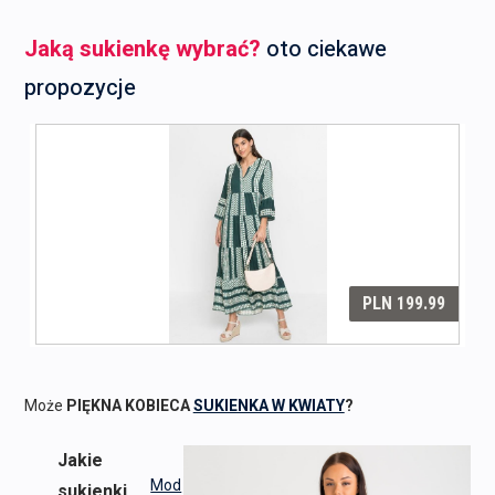
Jaką sukienkę wybrać?
oto ciekawe
propozycje
Może
PIĘKNA KOBIECA
SUKIENKA W KWIATY
?
Jakie
Mod
sukienki