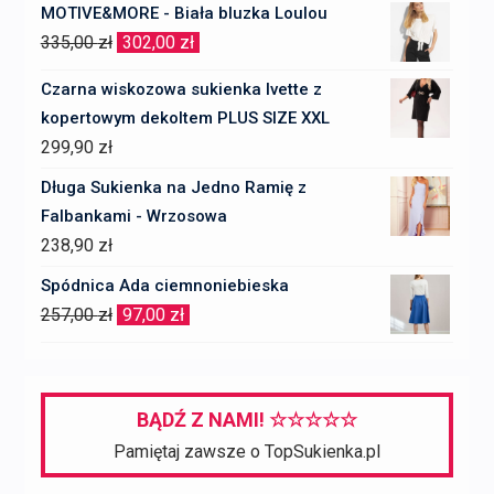
cena
cena
MOTIVE&MORE - Biała bluzka Loulou
wynosiła:
wynosi:
Pierwotna
Aktualna
335,00
zł
302,00
zł
3069,00 zł.
2455,00 zł.
cena
cena
Czarna wiskozowa sukienka Ivette z
wynosiła:
wynosi:
kopertowym dekoltem PLUS SIZE XXL
335,00 zł.
302,00 zł.
299,90
zł
Długa Sukienka na Jedno Ramię z
Falbankami - Wrzosowa
238,90
zł
Spódnica Ada ciemnoniebieska
Pierwotna
Aktualna
257,00
zł
97,00
zł
cena
cena
wynosiła:
wynosi:
257,00 zł.
97,00 zł.
BĄDŹ Z NAMI! ☆☆☆☆☆
Pamiętaj zawsze o TopSukienka.pl