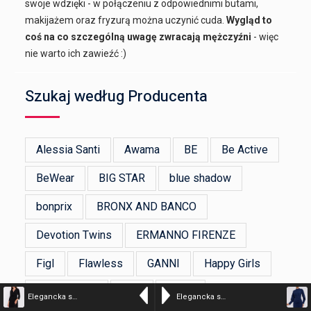
swoje wdzięki - w połączeniu z odpowiednimi butami,
makijażem oraz fryzurą można uczynić cuda.
Wygląd to
coś na co szczególną uwagę zwracają mężczyźni
- więc
nie warto ich zawieźć :)
Szukaj według Producenta
Alessia Santi
Awama
BE
Be Active
BeWear
BIG STAR
blue shadow
bonprix
BRONX AND BANCO
Devotion Twins
ERMANNO FIRENZE
Figl
Flawless
GANNI
Happy Girls
Hultaj Polski
Ivon
Jersa
Elegancka sukienka rozkloszowana kopertowy dekolt czarna
Elegancka sukienka z marszczeniami i bufiastymi rękawami granat