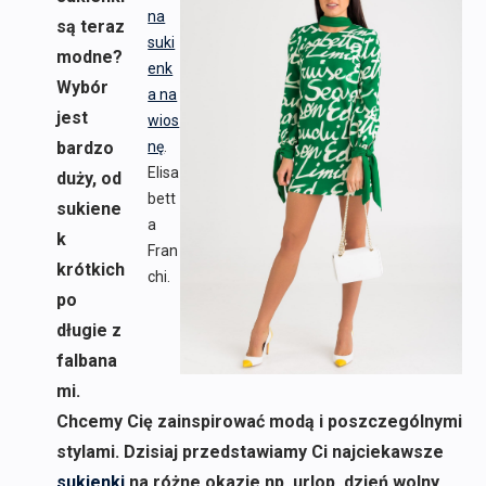
na
są teraz
suki
modne?
enk
Wybór
a na
jest
wios
bardzo
nę
.
Elisa
duży, od
bett
sukiene
a
k
Fran
krótkich
chi.
po
długie z
falbana
mi.
Chcemy Cię zainspirować modą i poszczególnymi
stylami. Dzisiaj przedstawiamy Ci najciekawsze
sukienki
na różne okazje np. urlop, dzień wolny