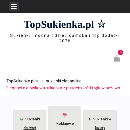
Skip
TopSukienka.pl ☆
to
content
Sukienki, modna odzież damska i top dodatki
2026
0
TopSukienka.pl ☆
sukienki eleganckie
Elegancka ołówkowa sukienka z paskiem krótki rękaw beżowa
Sukienki
Sukienki w
Koktajowe
do 99zł
kwiaty