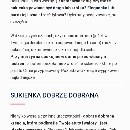
Doskonale o tym wiemy :)
Zastanawiasz się czy może
sukienka powinna być
długa
lub krótka?
Elegancka
lub
bardziej luźna - free'stylowa?
Dylematy będą zawsze, na
szczęście...
W dzisiejszych czasach, czyli dobie internetu (jeżeli w
Twojej garderobie nie ma odpowiedniego fasonu) możesz
pokusić się o zamówienie kilku kreacji dla siebie.
Przymierzyć na spokojnie w domu przed własnym
lustrem
, a potem bezpłatnie zwrócić te sukienki - które po
prostu Ci nie przypasowały. Pozostawić kreacje wyjątkowe i
najładniejsze.
SUKIENKA DOBRZE DOBRANA
Nie tylko wesela czy inne uroczystości -
dobrze dobrana
kreacja, która podkreśla Twoje atuty i walory - jest