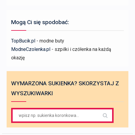
Mogą Ci się spodobać:
TopBucik.pl
- modne buty
ModneCzolenka.pl
- szpilki i czółenka na każdą
okazję
WYMARZONA SUKIENKA? SKORZYSTAJ Z
WYSZUKIWARKI
Search
for: