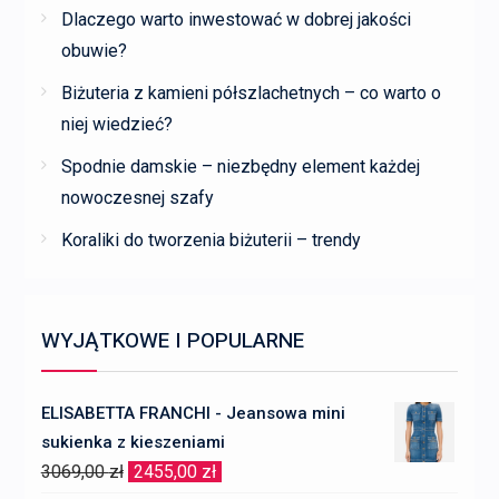
Dlaczego warto inwestować w dobrej jakości
obuwie?
Biżuteria z kamieni półszlachetnych – co warto o
niej wiedzieć?
Spodnie damskie – niezbędny element każdej
nowoczesnej szafy
Koraliki do tworzenia biżuterii – trendy
WYJĄTKOWE I POPULARNE
ELISABETTA FRANCHI - Jeansowa mini
sukienka z kieszeniami
Pierwotna
Aktualna
3069,00
zł
2455,00
zł