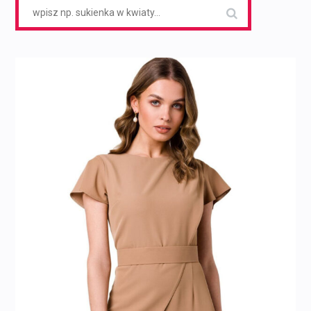
Search
for: