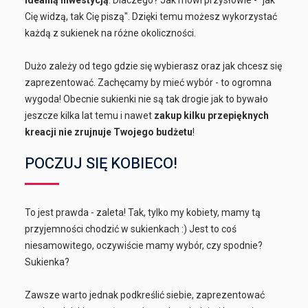
idealną inwestycją
. Dlaczego? Jak mówi przysłowie - "jak
Cię widzą, tak Cię piszą". Dzięki temu możesz wykorzystać
każdą z sukienek na różne okoliczności.
Dużo zależy od tego gdzie się wybierasz oraz jak chcesz się
zaprezentować. Zachęcamy by mieć wybór - to ogromna
wygoda! Obecnie sukienki nie są tak drogie jak to bywało
jeszcze kilka lat temu i nawet
zakup kilku przepięknych
kreacji nie zrujnuje Twojego budżetu
!
POCZUJ SIĘ KOBIECO!
To jest prawda - zaleta! Tak, tylko my kobiety, mamy tą
przyjemności chodzić w sukienkach :) Jest to coś
niesamowitego, oczywiście mamy wybór, czy spodnie?
Sukienka?
Zawsze warto jednak podkreślić siebie, zaprezentować