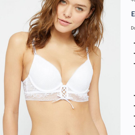
1
E
Do