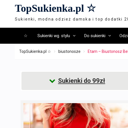
Skip
TopSukienka.pl ☆
to
content
Sukienki, modna odzież damska i top dodatki 
☆
Sukienki wg. stylu
Do sukienki
Odzi
TopSukienka.pl ☆
biustonosze
Etam – Biustonosz Bel
Sukienki do 99zł