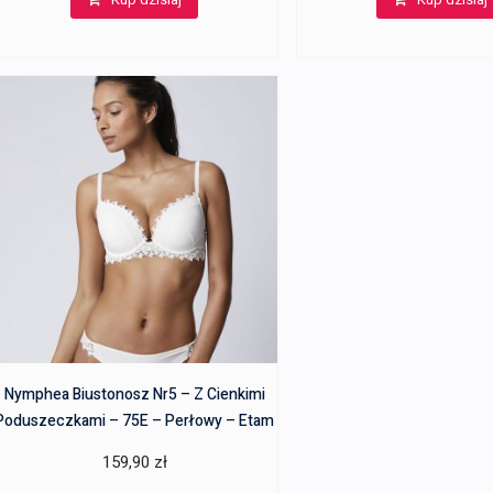
wynosiła:
248,00 zł
Nymphea Biustonosz Nr5 – Z Cienkimi
Poduszeczkami – 75E – Perłowy – Etam
159,90
zł