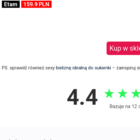
Etam
159.9 PLN
Kup w skl
PS. sprawdź również sexy
bieliznę idealną do sukienki
– zainspiruj s
4.4
★
★
Bazuje na 12 