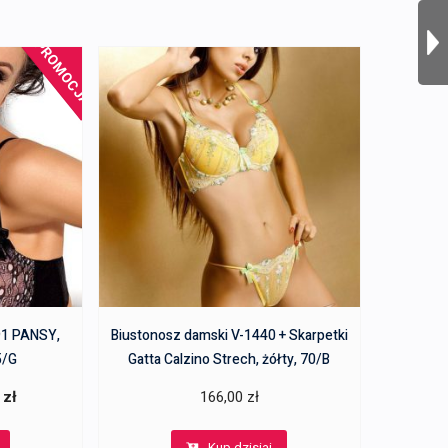
PROMOCJA!
91 PANSY,
Biustonosz damski V-1440 + Skarpetki
5/G
Gatta Calzino Strech, żółty, 70/B
a
Aktualna
0
zł
166,00
zł
cena
Kup dzisiaj