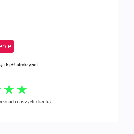
epie
ię i bądź atrakcyjna!
★
★
★
ocenach naszych klientek