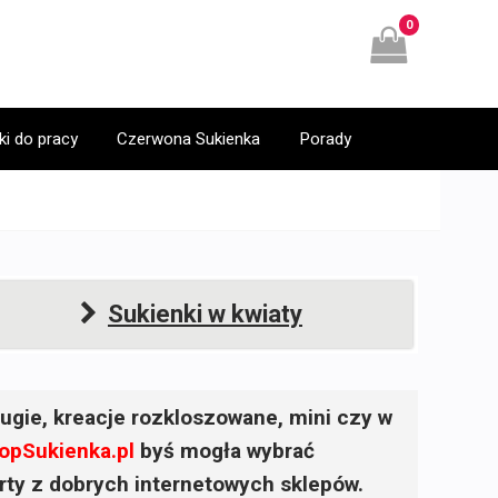
0
ki do pracy
Czerwona Sukienka
Porady
Sukienki w kwiaty
ugie, kreacje rozkloszowane, mini czy w
opSukienka.pl
byś mogła wybrać
ferty z dobrych internetowych sklepów.