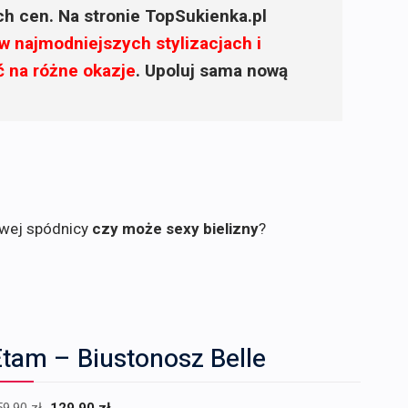
ich cen. Na stronie TopSukienka.pl
w najmodniejszych stylizacjach i
ć na różne okazje
. Upoluj sama nową
owej spódnicy
czy może sexy bielizny
?
tam – Biustonosz Belle
Pierwotna
Aktualna