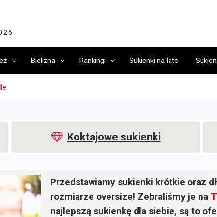
2026
eż
Bielizna
Rankingi
Sukienki na lato
Sukien
le
Koktajowe sukienki
Przedstawiamy sukienki krótkie oraz dł
rozmiarze oversize! Zebraliśmy je na
T
najlepszą sukienkę dla siebie, są to o