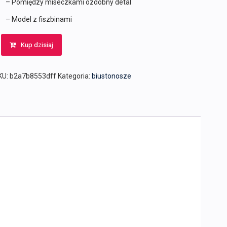
– Pomiędzy miseczkami ozdobny detal
– Model z fiszbinami
Kup dzisiaj
KU:
b2a7b8553dff
Kategoria:
biustonosze