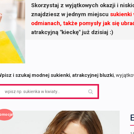
Skorzystaj z wyjątkowych okazji i nisk
znajdziesz w jednym miejscu
sukienki
odmianach, także pomysły jak się ubra
atrakcyjną "kieckę" już dzisiaj :)
pisz i szukaj modnej sukienki
,
atrakcyjnej bluzki
, wyjątk
earch
or:
E
omocja!