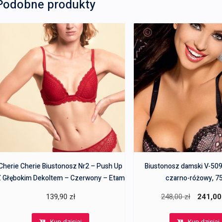
Podobne produkty
Cherie Cherie Biustonosz Nr2 – Push Up
Biustonosz damski V-50
 Głębokim Dekoltem – Czerwony – Etam
czarno-różowy, 7
Pierwotn
139,90
zł
248,00
zł
241,0
cena
Kup dzisiaj
Kup dzisiaj