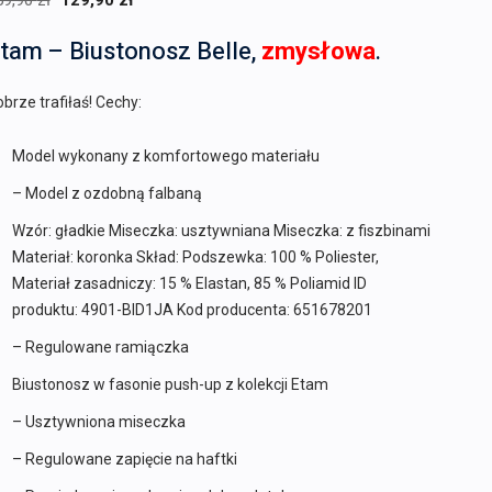
59,90
zł
129,90
zł
cena
cena
tam – Biustonosz Belle,
zmysłowa
.
wynosiła:
wynosi:
159,90 zł.
129,90 zł.
brze trafiłaś! Cechy:
Model wykonany z komfortowego materiału
– Model z ozdobną falbaną
Wzór: gładkie Miseczka: usztywniana Miseczka: z fiszbinami
Materiał: koronka Skład: Podszewka: 100 % Poliester,
Materiał zasadniczy: 15 % Elastan, 85 % Poliamid ID
produktu: 4901-BID1JA Kod producenta: 651678201
– Regulowane ramiączka
Biustonosz w fasonie push-up z kolekcji Etam
– Usztywniona miseczka
– Regulowane zapięcie na haftki