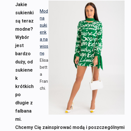
Jakie
Mod
sukienki
na
są teraz
suki
modne?
enk
Wybór
a na
jest
wios
bardzo
nę
.
Elisa
duży, od
bett
sukiene
a
k
Fran
krótkich
chi.
po
długie z
falbana
mi.
Chcemy Cię zainspirować modą i poszczególnymi