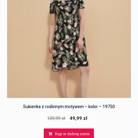
Sukienka z roślinnym motywem – kolor – 19750
Pierwotna
Aktualna
139,99
zł
49,99
zł
cena
cena
Kup w dobrej cenie
wynosiła:
wynosi: