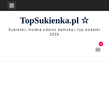
Skip
TopSukienka.pl ☆
to
content
Sukienki, modna odzież damska i top dodatki
2026
0