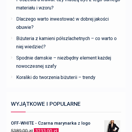
materiału i wzoru?
Dlaczego warto inwestować w dobrej jakości
obuwie?
Biżuteria z kamieni półszlachetnych – co warto o
niej wiedzieć?
Spodnie damskie – niezbędny element każdej
nowoczesnej szafy
Koraliki do tworzenia biżuterii – trendy
WYJĄTKOWE I POPULARNE
OFF-WHITE - Czarna marynarka z logo
Pierwotna
Aktualna
5389,00
zł
3233,00
zł