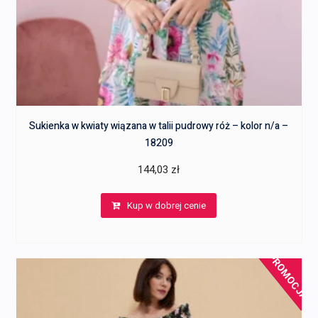
Sukienka w kwiaty wiązana w talii pudrowy róż – kolor n/a –
18209
144,03
zł
Kup w dobrej cenie
PROMOCJA!