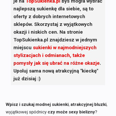
je na
TopSukienka.pl
byś mogła wybrać
najlepszą sukienkę dla siebie, są to
oferty z dobrych internetowych
sklepów. Skorzystaj z wyjątkowych
okazji i niskich cen. Na stronie
TopSukienka.pl znajdziesz w jednym
miejscu
sukienki
w najmodniejszych
stylizacjach i odmianach, także
pomysły jak się ubrać na różne okazje
.
Upoluj sama nową atrakcyjną "kieckę"
już dzisiaj :)
Wpisz i szukaj modnej sukienki
,
atrakcyjnej bluzki
,
wyjątkowej spódnicy
czy może sexy bielizny
?