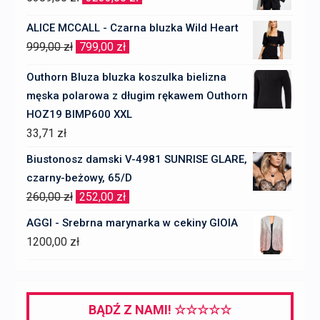
cena
cena
ALICE MCCALL - Czarna bluzka Wild Heart
wynosiła:
wynosi:
Pierwotna
Aktualna
999,00
zł
799,00
zł
5389,00 zł.
3233,00 zł.
cena
cena
Outhorn Bluza bluzka koszulka bielizna
wynosiła:
wynosi:
męska polarowa z długim rękawem Outhorn
999,00 zł.
799,00 zł.
HOZ19 BIMP600 XXL
33,71
zł
Biustonosz damski V-4981 SUNRISE GLARE,
czarny-beżowy, 65/D
Pierwotna
Aktualna
260,00
zł
252,00
zł
cena
cena
AGGI - Srebrna marynarka w cekiny GIOIA
wynosiła:
wynosi:
1200,00
zł
260,00 zł.
252,00 zł.
BĄDŹ Z NAMI! ☆☆☆☆☆