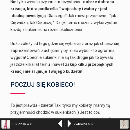
Nie tylko wesela czy inne uroczystości -
dobrze dobrana
kreacja, która podkreśla Twoje atuty i walory - jest
idealną inwestycją
. Dlaczego? Jak mówi przysłowie - "jak
Cię widzą, tak Cię piszą". Dzięki temu możesz wykorzystać
każdą z sukienek na różne okoliczności.
Dużo zależy od tego gdzie się wybierasz oraz jak chcesz się
zaprezentować. Zachęcamy by mieć wybór - to ogromna
wygoda! Obecnie sukienki nie są tak drogie jak to bywało
jeszcze kilka lat temu i nawet
zakup kilku przepięknych
kreacji nie zrujnuje Twojego budżetu
!
POCZUJ SIĘ KOBIECO!
To jest prawda - zaleta! Tak, tylko my kobiety, mamy tą
przyjemności chodzić w sukienkach :) Jest to coś
niesamowitego, oczywiście mamy wybór, czy spodnie?
Sukienka w kwiaty z falbaną – kolor n/a – 199-24207 AMETIS
Zwiewna sukienka z przeszyciami – kolor n/a – 75-80597-41 SABB
Sukienka?