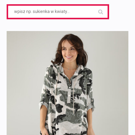
Search
for: