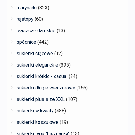
marynarki
(323)
rajstopy
(60)
płaszcze damskie
(13)
spódnice
(442)
sukienki ciążowe
(12)
sukienki eleganckie
(395)
sukienki krótkie - casual
(34)
sukienki długie wieczorowe
(166)
sukienki plus size XXL
(107)
sukienki w kwiaty
(488)
sukienki koszulowe
(19)
sukienki typu "hiszpanka"
(13)