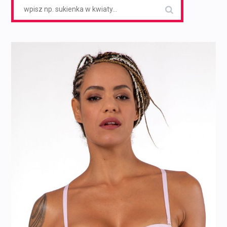
Search
for: