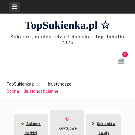
Skip
TopSukienka.pl ☆
to
content
Sukienki, modna odzież damska i top dodatki
2026
0
TopSukienka.pl ☆
biustonosze
Dorina – Biustonosz Lianne
Sukienki
Sukienki w
Koktajowe
do 99zł
kwiaty