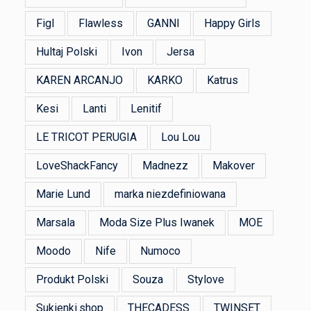
Figl
Flawless
GANNI
Happy Girls
Hultaj Polski
Ivon
Jersa
KAREN ARCANJO
KARKO
Katrus
Kesi
Lanti
Lenitif
LE TRICOT PERUGIA
Lou Lou
LoveShackFancy
Madnezz
Makover
Marie Lund
marka niezdefiniowana
Marsala
Moda Size Plus Iwanek
MOE
Moodo
Nife
Numoco
Produkt Polski
Souza
Stylove
Sukienki.shop
THECADESS
TWINSET