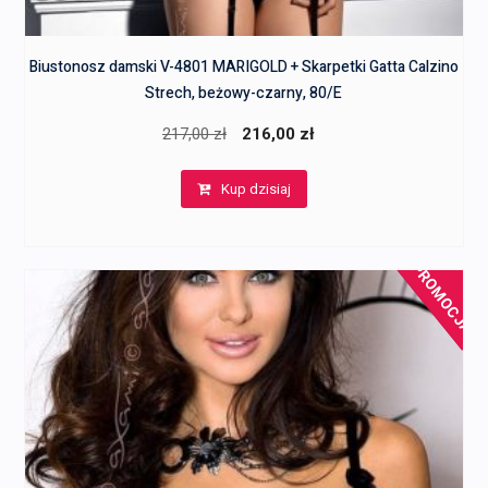
Biustonosz damski V-4801 MARIGOLD + Skarpetki Gatta Calzino
Strech, beżowy-czarny, 80/E
Pierwotna
Aktualna
217,00
zł
216,00
zł
cena
cena
Kup dzisiaj
wynosiła:
wynosi:
217,00 zł.
216,00 zł.
PROMOCJA!