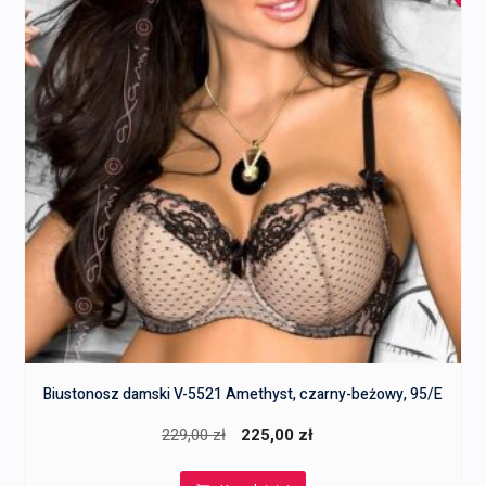
Biustonosz damski V-5521 Amethyst, czarny-beżowy, 95/E
Pierwotna
Aktualna
229,00
zł
225,00
zł
cena
cena