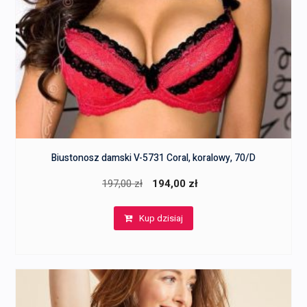
Biustonosz damski V-5731 Coral, koralowy, 70/D
Pierwotna
Aktualna
197,00
zł
194,00
zł
cena
cena
Kup dzisiaj
wynosiła:
wynosi:
197,00 zł.
194,00 zł.