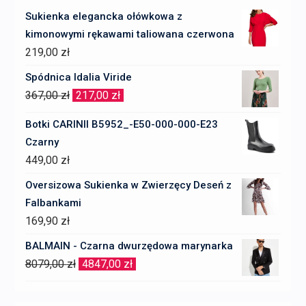
Sukienka elegancka ołówkowa z
kimonowymi rękawami taliowana czerwona
219,00
zł
Spódnica Idalia Viride
Pierwotna
Aktualna
367,00
zł
217,00
zł
cena
cena
Botki CARINII B5952_-E50-000-000-E23
wynosiła:
wynosi:
Czarny
367,00 zł.
217,00 zł.
449,00
zł
Oversizowa Sukienka w Zwierzęcy Deseń z
Falbankami
169,90
zł
BALMAIN - Czarna dwurzędowa marynarka
Pierwotna
Aktualna
8079,00
zł
4847,00
zł
cena
cena
wynosiła:
wynosi: