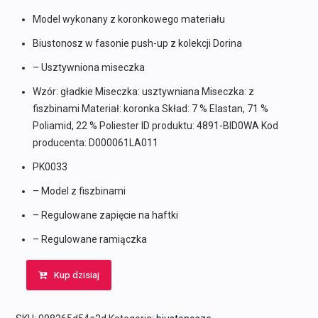
Model wykonany z koronkowego materiału
Biustonosz w fasonie push-up z kolekcji Dorina
– Usztywniona miseczka
Wzór: gładkie Miseczka: usztywniana Miseczka: z
fiszbinami Materiał: koronka Skład: 7 % Elastan, 71 %
Poliamid, 22 % Poliester ID produktu: 4891-BID0WA Kod
producenta: D000061LA011
PK0033
– Model z fiszbinami
– Regulowane zapięcie na haftki
– Regulowane ramiączka
Kup dzisiaj