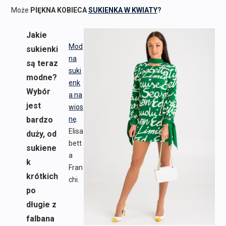
Może
PIĘKNA KOBIECA
SUKIENKA W KWIATY
?
Jakie
Mod
sukienki
na
są teraz
suki
modne?
enk
Wybór
a na
jest
wios
bardzo
nę
.
Elisa
duży, od
bett
sukiene
a
k
Fran
krótkich
chi.
po
długie z
falbana