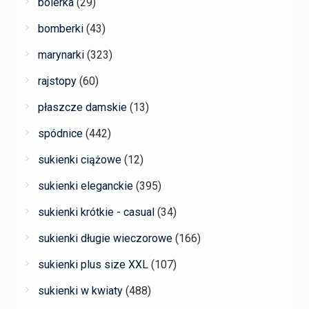
bolerka
(29)
bomberki
(43)
marynarki
(323)
rajstopy
(60)
płaszcze damskie
(13)
spódnice
(442)
sukienki ciążowe
(12)
sukienki eleganckie
(395)
sukienki krótkie - casual
(34)
sukienki długie wieczorowe
(166)
sukienki plus size XXL
(107)
sukienki w kwiaty
(488)