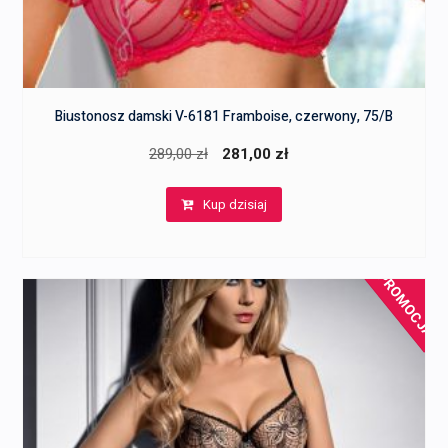
Biustonosz damski V-6181 Framboise, czerwony, 75/B
Pierwotna
Aktualna
289,00
zł
281,00
zł
cena
cena
Kup dzisiaj
wynosiła:
wynosi:
289,00 zł.
281,00 zł.
PROMOCJA!