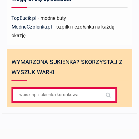
TopBucik.pl
- modne buty
ModneCzolenka.pl
- szpilki i czółenka na każdą
okazję
WYMARZONA SUKIENKA? SKORZYSTAJ Z
WYSZUKIWARKI
Search
for: