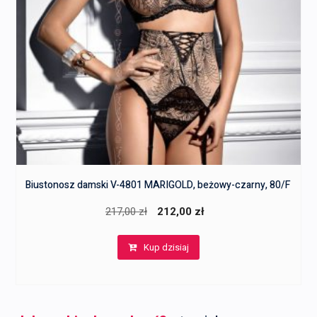
Biustonosz damski V-4801 MARIGOLD, beżowy-czarny, 80/F
Pierwotna
Aktualna
217,00
zł
212,00
zł
cena
cena
Kup dzisiaj
wynosiła:
wynosi:
217,00 zł.
212,00 zł.