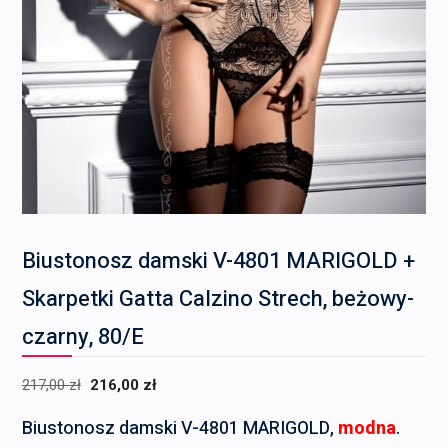
Biustonosz damski V-4801 MARIGOLD +
Skarpetki Gatta Calzino Strech, beżowy-
czarny, 80/E
Pierwotna
Aktualna
217,00
zł
216,00
zł
cena
cena
Biustonosz damski V-4801 MARIGOLD,
modna
.
wynosiła:
wynosi: