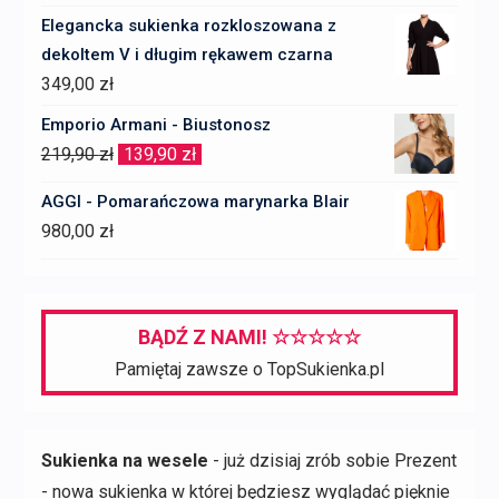
Elegancka sukienka rozkloszowana z
dekoltem V i długim rękawem czarna
349,00
zł
Emporio Armani - Biustonosz
Pierwotna
Aktualna
219,90
zł
139,90
zł
cena
cena
AGGI - Pomarańczowa marynarka Blair
wynosiła:
wynosi:
980,00
zł
219,90 zł.
139,90 zł.
BĄDŹ Z NAMI! ☆☆☆☆☆
Pamiętaj zawsze o TopSukienka.pl
Sukienka na wesele
- już dzisiaj zrób sobie Prezent
- nowa sukienka w której będziesz wyglądać pięknie