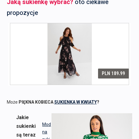
Jaką sukienkę wybrać?
oto ciekawe
propozycje
Może
PIĘKNA KOBIECA
SUKIENKA W KWIATY
?
Jakie
Mod
sukienki
na
są teraz