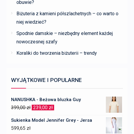
obuwie?
Biżuteria z kamieni półszlachetnych – co warto o
niej wiedzieć?
Spodnie damskie – niezbędny element każdej
nowoczesnej szafy
Koraliki do tworzenia biżuterii – trendy
WYJĄTKOWE I POPULARNE
NANUSHKA - Beżowa bluzka Guy
Pierwotna
Aktualna
399,00
zł
239,00
zł
cena
cena
Sukienka Model Jennifer Grey - Jersa
wynosiła:
wynosi:
599,65
zł
399,00 zł.
239,00 zł.