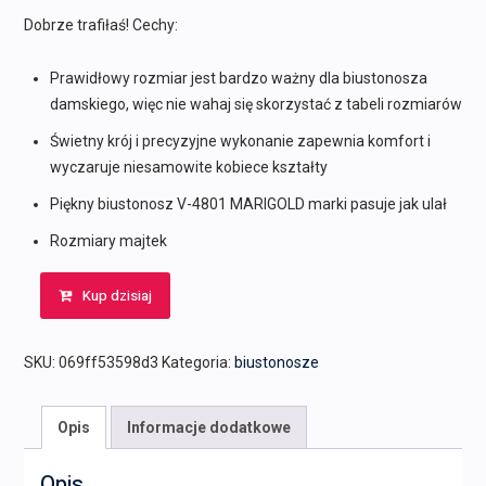
217,00 zł.
216,00 zł.
Dobrze trafiłaś! Cechy:
Prawidłowy rozmiar jest bardzo ważny dla biustonosza
damskiego, więc nie wahaj się skorzystać z tabeli rozmiarów
Świetny krój i precyzyjne wykonanie zapewnia komfort i
wyczaruje niesamowite kobiece kształty
Piękny biustonosz V-4801 MARIGOLD marki pasuje jak ulał
Rozmiary majtek
Kup dzisiaj
SKU:
069ff53598d3
Kategoria:
biustonosze
Opis
Informacje dodatkowe
Opis