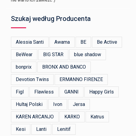
Szukaj według Producenta
Alessia Santi
Awama
BE
Be Active
BeWear
BIG STAR
blue shadow
bonprix
BRONX AND BANCO
Devotion Twins
ERMANNO FIRENZE
Figl
Flawless
GANNI
Happy Girls
Hultaj Polski
Ivon
Jersa
KAREN ARCANJO
KARKO
Katrus
Kesi
Lanti
Lenitif