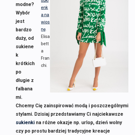
suki
modne?
enk
Wybór
a na
jest
wios
bardzo
nę
.
Elisa
duży, od
bett
sukiene
a
k
Fran
krótkich
chi.
po
długie z
falbana
mi.
Chcemy Cię zainspirować modą i poszczególnymi
stylami. Dzisiaj przedstawiamy Ci najciekawsze
sukienki
na różne okazje np. urlop, dzień wolny
czy po prostu bardziej tradycyjne kreacje