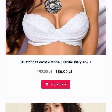
Biustonosz damski V-5561 Cristal, biały, 65/C
Pierwotna
Aktualna
192,00
zł
186,00
zł
cena
cena
Kup dzisiaj
wynosiła:
wynosi:
192,00 zł.
186,00 zł.