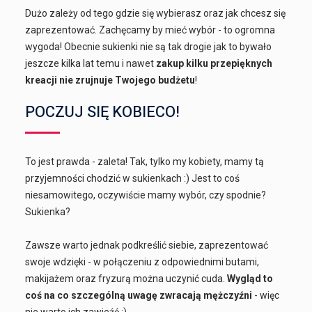
Dużo zależy od tego gdzie się wybierasz oraz jak chcesz się
zaprezentować. Zachęcamy by mieć wybór - to ogromna
wygoda! Obecnie sukienki nie są tak drogie jak to bywało
jeszcze kilka lat temu i nawet
zakup kilku przepięknych
kreacji nie zrujnuje Twojego budżetu
!
POCZUJ SIĘ KOBIECO!
To jest prawda - zaleta! Tak, tylko my kobiety, mamy tą
przyjemności chodzić w sukienkach :) Jest to coś
niesamowitego, oczywiście mamy wybór, czy spodnie?
Sukienka?
Zawsze warto jednak podkreślić siebie, zaprezentować
swoje wdzięki - w połączeniu z odpowiednimi butami,
makijażem oraz fryzurą można uczynić cuda.
Wygląd to
coś na co szczególną uwagę zwracają mężczyźni
- więc
nie warto ich zawieźć :)