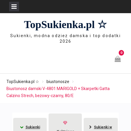
Skip
TopSukienka.pl ☆
to
content
Sukienki, modna odzież damska i top dodatki
2026
0
TopSukienka.pl ☆
biustonosze
Biustonosz damski V-4801 MARIGOLD + Skarpetki Gatta
Calzino Strech, beżowy-czarny, 80/E
Sukienki
Sukienki w