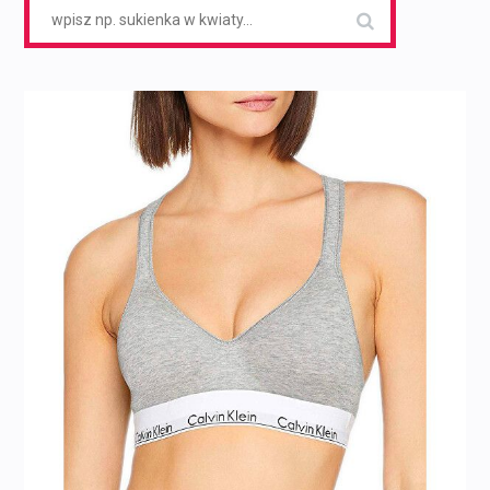
Search
for: