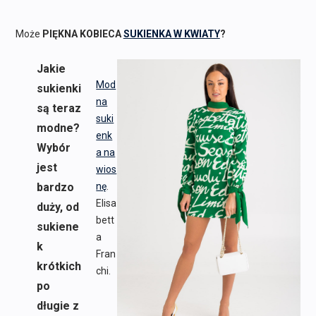
Może
PIĘKNA KOBIECA
SUKIENKA W KWIATY
?
Jakie
Mod
sukienki
na
są teraz
suki
modne?
enk
Wybór
a na
jest
wios
bardzo
nę
.
Elisa
duży, od
bett
sukiene
a
k
Fran
krótkich
chi.
po
długie z