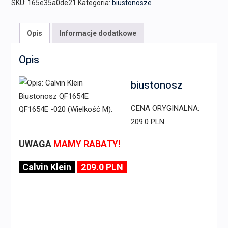
SKU:
165e35a0de21
Kategoria:
biustonosze
Opis
Informacje dodatkowe
Opis
biustonosz
CENA ORYGINALNA:
209.0 PLN
UWAGA
MAMY RABATY!
Calvin Klein
209.0 PLN