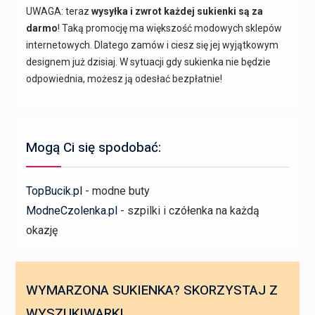
UWAGA: teraz
wysyłka i zwrot każdej sukienki są za
darmo
! Taką promocję ma większość modowych sklepów
internetowych. Dlatego zamów i ciesz się jej wyjątkowym
designem już dzisiaj. W sytuacji gdy sukienka nie będzie
odpowiednia, możesz ją odesłać bezpłatnie!
Mogą Ci się spodobać:
TopBucik.pl
- modne buty
ModneCzolenka.pl
- szpilki i czółenka na każdą
okazję
WYMARZONA SUKIENKA? SKORZYSTAJ Z
WYSZUKIWARKI