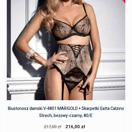
Biustonosz damski V-4801 MARIGOLD + Skarpetki Gatta Calzino
Strech, beżowy-czarny, 80/E
Pierwotna
Aktualna
217,00
zł
216,00
zł