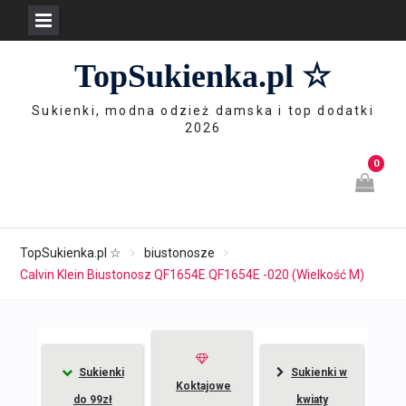
Skip
TopSukienka.pl ☆
to
content
Sukienki, modna odzież damska i top dodatki
2026
0
TopSukienka.pl ☆
biustonosze
Calvin Klein Biustonosz QF1654E QF1654E -020 (Wielkość M)
Sukienki
Sukienki w
Koktajowe
do 99zł
kwiaty