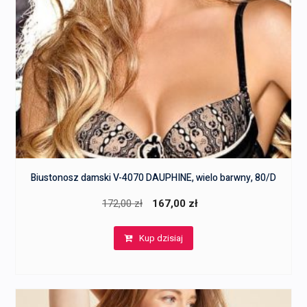
Biustonosz damski V-4070 DAUPHINE, wielo barwny, 80/D
Pierwotna
Aktualna
172,00
zł
167,00
zł
cena
cena
Kup dzisiaj
wynosiła:
wynosi:
172,00 zł.
167,00 zł.