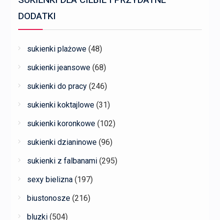
SUKIENKI DLA CIEBIE I PRZYDATNE
DODATKI
sukienki plażowe
(48)
sukienki jeansowe
(68)
sukienki do pracy
(246)
sukienki koktajlowe
(31)
sukienki koronkowe
(102)
sukienki dzianinowe
(96)
sukienki z falbanami
(295)
sexy bielizna
(197)
biustonosze
(216)
bluzki
(504)