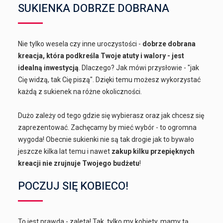
SUKIENKA DOBRZE DOBRANA
Nie tylko wesela czy inne uroczystości -
dobrze dobrana
kreacja, która podkreśla Twoje atuty i walory - jest
idealną inwestycją
. Dlaczego? Jak mówi przysłowie - "jak
Cię widzą, tak Cię piszą". Dzięki temu możesz wykorzystać
każdą z sukienek na różne okoliczności.
Dużo zależy od tego gdzie się wybierasz oraz jak chcesz się
zaprezentować. Zachęcamy by mieć wybór - to ogromna
wygoda! Obecnie sukienki nie są tak drogie jak to bywało
jeszcze kilka lat temu i nawet
zakup kilku przepięknych
kreacji nie zrujnuje Twojego budżetu
!
POCZUJ SIĘ KOBIECO!
To jest prawda - zaleta! Tak, tylko my kobiety, mamy tą