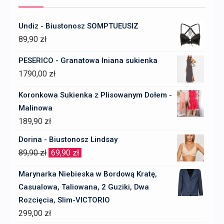
Undiz - Biustonosz SOMPTUEUSIZ
89,90
zł
PESERICO - Granatowa lniana sukienka
1790,00
zł
Koronkowa Sukienka z Plisowanym Dołem -
Malinowa
189,90
zł
Dorina - Biustonosz Lindsay
Pierwotna
Aktualna
89,90
zł
69,90
zł
cena
cena
Marynarka Niebieska w Bordową Kratę,
wynosiła:
wynosi:
Casualowa, Taliowana, 2 Guziki, Dwa
89,90 zł.
69,90 zł.
Rozcięcia, Slim-VICTORIO
299,00
zł