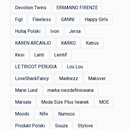
Devotion Twins
ERMANNO FIRENZE
Figl
Flawless
GANNI
Happy Girls
Hultaj Polski
Ivon
Jersa
KAREN ARCANJO
KARKO
Katrus
Kesi
Lanti
Lenitif
LE TRICOT PERUGIA
Lou Lou
LoveShackFancy
Madnezz
Makover
Marie Lund
marka niezdefiniowana
Marsala
Moda Size Plus Iwanek
MOE
Moodo
Nife
Numoco
Produkt Polski
Souza
Stylove