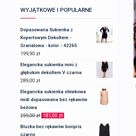
WYJĄTKOWE I POPULARNE
Dopasowana Sukienka z
Kopertowym Dekoltem -
Granatowa - kolor - 42265
199,90
zł
Elegancka sukienka mini z
głębokim dekoltem V czarna
289,00
zł
Elegancka sukienka ołówkowa
midi dopasowana bez rękawów
beżowa
Pierwotna
Aktualna
259,00
zł
181,00
zł
cena
cena
Bluzka bez rękawów bonprix
wynosiła:
wynosi:
czarny