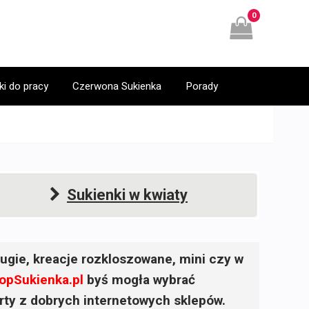
0
ki do pracy
Czerwona Sukienka
Porady
Sukienki w kwiaty
ugie, kreacje rozkloszowane, mini czy w
opSukienka.pl
byś mogła wybrać
ferty z dobrych internetowych sklepów.