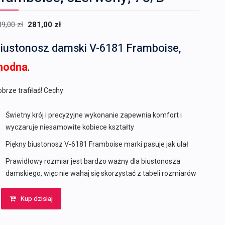
Pierwotna
Aktualna
89,00
zł
281,00
zł
cena
cena
iustonosz damski V-6181 Framboise,
wynosiła:
wynosi:
289,00 zł.
281,00 zł.
modna
.
brze trafiłaś! Cechy:
Świetny krój i precyzyjne wykonanie zapewnia komfort i
wyczaruje niesamowite kobiece kształty
Piękny biustonosz V-6181 Framboise marki pasuje jak ulał
Prawidłowy rozmiar jest bardzo ważny dla biustonosza
damskiego, więc nie wahaj się skorzystać z tabeli rozmiarów
Kup dzisiaj