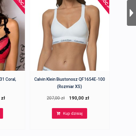
31 Coral,
Calvin Klein Biustonosz QF1654E-100
(Rozmiar XS)
a
Aktualna
Pierwotna
Aktualna
0
zł
207,00
zł
190,00
zł
cena
cena
cena
Kup dzisiaj
wynosi:
wynosiła:
wynosi:
.
194,00 zł.
207,00 zł.
190,00 zł.