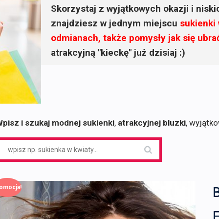
Skorzystaj z wyjątkowych okazji i nisk
znajdziesz w jednym miejscu
sukienki
odmianach, także pomysły jak się ubra
atrakcyjną "kieckę" już dzisiaj :)
pisz i szukaj modnej sukienki
,
atrakcyjnej bluzki
, wyjątk
earch
or:
omocja!