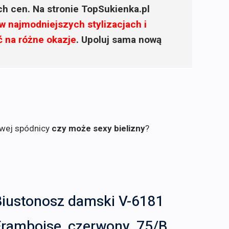
ich cen. Na stronie TopSukienka.pl
w najmodniejszych stylizacjach i
ć na różne okazje
. Upoluj sama nową
owej spódnicy
czy może sexy bielizny
?
Biustonosz damski V-6181
Framboise, czerwony, 75/B