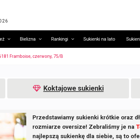
2026
eż
Bielizna
Rankingi
Sukienki na lato
Sukien
6181 Framboise, czerwony, 75/B
Koktajowe sukienki
Przedstawiamy sukienki krótkie oraz dł
rozmiarze oversize! Zebraliśmy je na
T
najlepszą sukienkę dla siebie, są to o