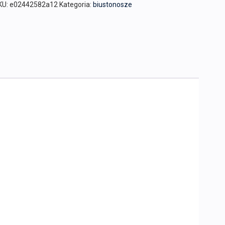
KU:
e02442582a12
Kategoria:
biustonosze