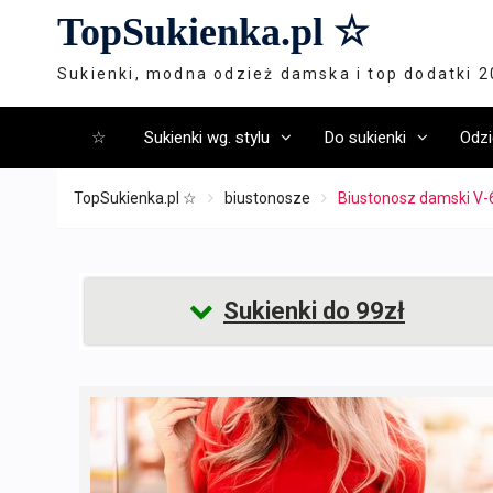
Skip
TopSukienka.pl ☆
to
content
Sukienki, modna odzież damska i top dodatki 
☆
Sukienki wg. stylu
Do sukienki
Odzi
TopSukienka.pl ☆
biustonosze
Biustonosz damski V-
Sukienki do 99zł