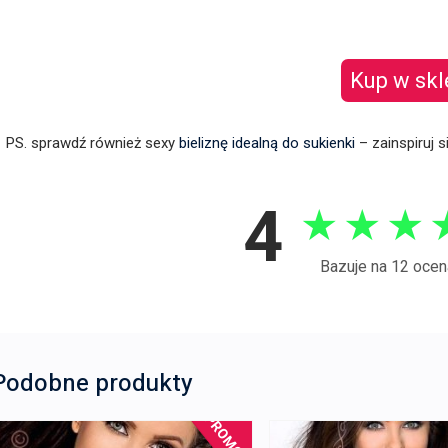
Kup w skl
PS. sprawdź również sexy
bieliznę idealną do sukienki
– zainspiruj s
4
★
★
★
Bazuje na 12 ocen
Podobne produkty
PROMOCJA!