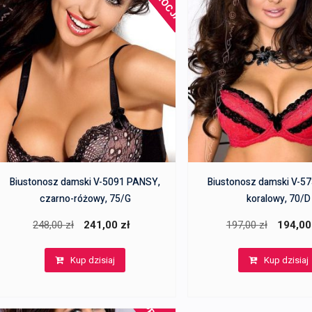
Biustonosz damski V-5091 PANSY,
Biustonosz damski V-57
czarno-różowy, 75/G
koralowy, 70/D
Pierwotna
Aktualna
Pierwotn
248,00
zł
241,00
zł
197,00
zł
194,0
cena
cena
cena
Kup dzisiaj
Kup dzisiaj
wynosiła:
wynosi:
wynosiła:
248,00 zł.
241,00 zł.
197,00 zł