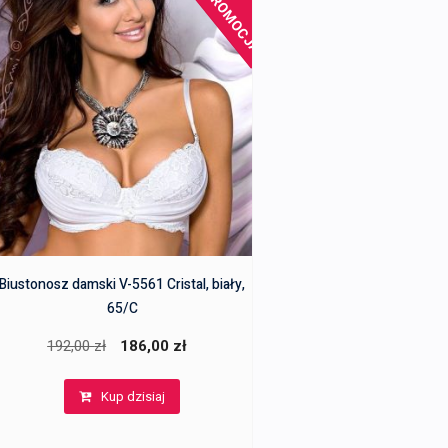
PROMOCJA!
Biustonosz damski V-5561 Cristal, biały,
65/C
Pierwotna
Aktualna
192,00
zł
186,00
zł
cena
cena
Kup dzisiaj
wynosiła:
wynosi:
192,00 zł.
186,00 zł.