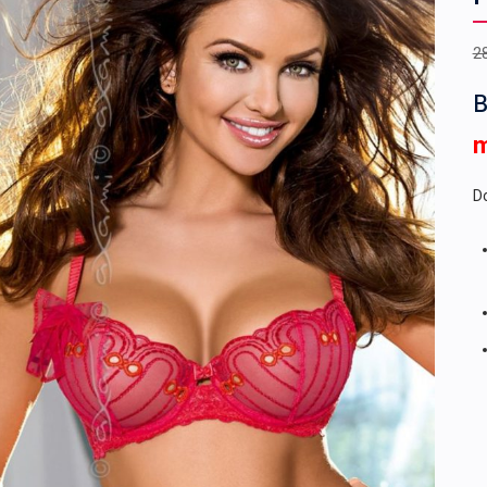
2
B
Do