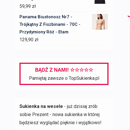
259,00 zł.
181,00 zł.
59,99
zł
Panama Biustonosz Nr7 -
Trójkątny Z Fiszbinami - 70C -
Przydymiony Róż - Etam
129,90
zł
BĄDŹ Z NAMI! ☆☆☆☆☆
Pamiętaj zawsze o TopSukienka.pl
Sukienka na wesele
- już dzisiaj zrób
sobie Prezent - nowa sukienka w której
będziesz wyglądać pięknie i wyjątkowo!