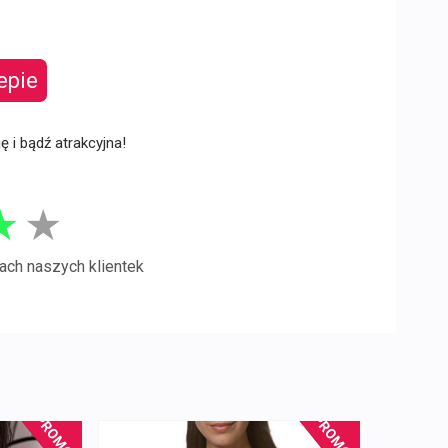
epie
ię i bądź atrakcyjna!
★
★
ach naszych klientek
PROMOCJA!
PROMOCJA!