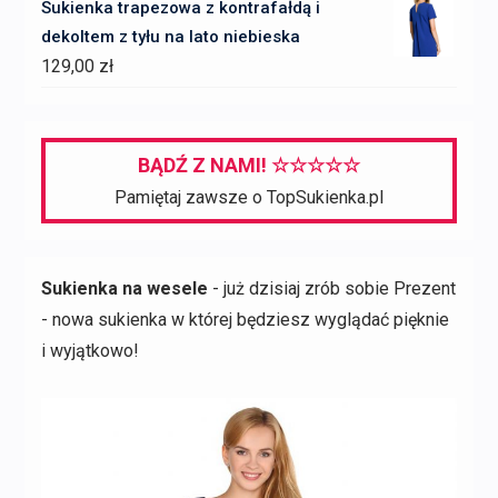
Sukienka trapezowa z kontrafałdą i
wynosiła:
wynosi:
dekoltem z tyłu na lato niebieska
1599,00 zł.
1279,00 zł.
129,00
zł
BĄDŹ Z NAMI! ☆☆☆☆☆
Pamiętaj zawsze o TopSukienka.pl
Sukienka na wesele
- już dzisiaj zrób sobie Prezent
- nowa sukienka w której będziesz wyglądać pięknie
i wyjątkowo!