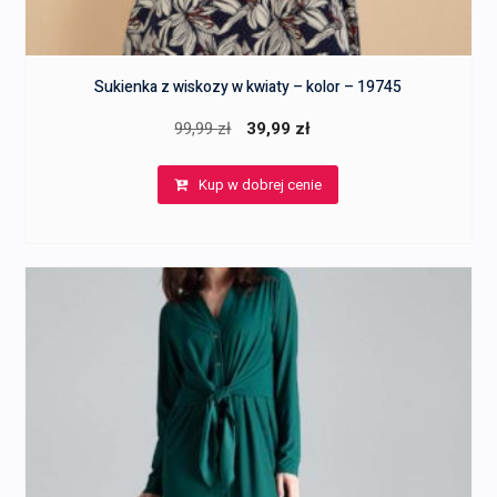
Sukienka z wiskozy w kwiaty – kolor – 19745
Pierwotna
Aktualna
99,99
zł
39,99
zł
cena
cena
Kup w dobrej cenie
wynosiła:
wynosi:
99,99 zł.
39,99 zł.