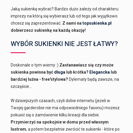
Jaką sukienkę wybrać? Bardzo dużo zależy od charakteru
imprezy na którą się wybierasz lub od tego jak wyjątkowo
chcesz się zaprezentować.
Z nami na
topsukienka.pl
dobierzesz sukienkę na każdą okazję!
WYBÓR SUKIENKI NIE JEST ŁATWY?
Doskonale o tym wiemy :)
Zastanawiasz się czy może
sukienka powinna być
długa
lub krótka?
Elegancka
lub
bardziej luźna - free'stylowa?
Dylematy będą zawsze, na
szczęście...
W dzisiejszych czasach, czyli dobie internetu (jeżeli w
Twojej garderobie nie ma odpowiedniego fasonu) możesz
pokusić się o zamówienie kilku kreacji dla siebie.
Przymierzyć na spokojnie w domu przed własnym
lustrem
, a potem bezpłatnie zwrócić te sukienki - które po