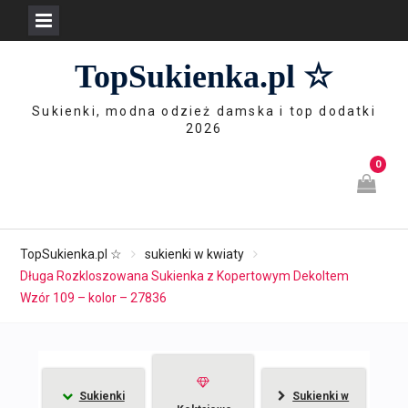
Skip
TopSukienka.pl ☆
to
content
Sukienki, modna odzież damska i top dodatki
2026
0
TopSukienka.pl ☆
sukienki w kwiaty
Długa Rozkloszowana Sukienka z Kopertowym Dekoltem
Wzór 109 – kolor – 27836
Sukienki
Sukienki w