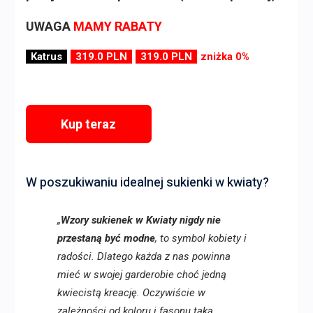
UWAGA
MAMY RABATY
Katrus
319.0 PLN
319.0 PLN
zniżka 0%
Kup teraz
W poszukiwaniu idealnej sukienki w kwiaty?
„
Wzory sukienek w Kwiaty nigdy nie
przestaną być modne
, to symbol kobiety i
radości. Dlatego każda z nas powinna
mieć w swojej garderobie choć jedną
kwiecistą kreację. Oczywiście w
zależności od koloru i fasonu taką