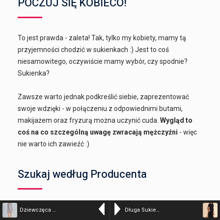
POCZUJ SIĘ KOBIECO!
To jest prawda - zaleta! Tak, tylko my kobiety, mamy tą
przyjemności chodzić w sukienkach :) Jest to coś
niesamowitego, oczywiście mamy wybór, czy spodnie?
Sukienka?
Zawsze warto jednak podkreślić siebie, zaprezentować
swoje wdzięki - w połączeniu z odpowiednimi butami,
makijażem oraz fryzurą można uczynić cuda.
Wygląd to
coś na co szczególną uwagę zwracają mężczyźni
- więc
nie warto ich zawieźć :)
Szukaj według Producenta
Dziewczęca Sukienka z Wzorem z Falbaną na Dole – Wzór 79 – kolor – 18808
Długa Sukienka z Hiszpańskim Dekoltem – Czarna – kolor – 37019
Alessia Santi
Awama
BE
Be Active