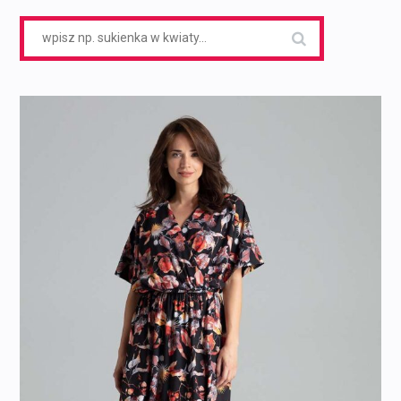
Search
for: