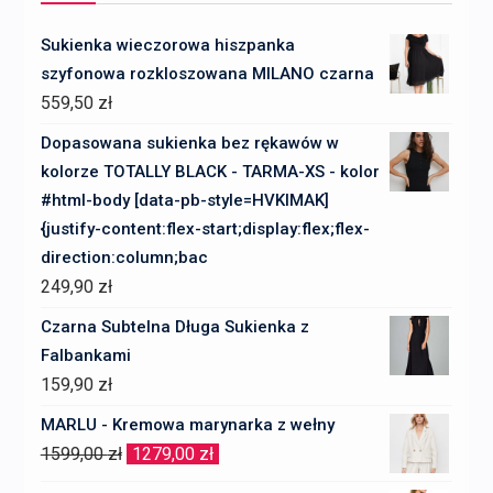
Sukienka wieczorowa hiszpanka
szyfonowa rozkloszowana MILANO czarna
559,50
zł
Dopasowana sukienka bez rękawów w
kolorze TOTALLY BLACK - TARMA-XS - kolor
#html-body [data-pb-style=HVKIMAK]
{justify-content:flex-start;display:flex;flex-
direction:column;bac
249,90
zł
Czarna Subtelna Długa Sukienka z
Falbankami
159,90
zł
MARLU - Kremowa marynarka z wełny
Pierwotna
Aktualna
1599,00
zł
1279,00
zł
cena
cena