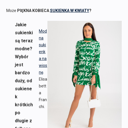
Może
PIĘKNA KOBIECA
SUKIENKA W KWIATY
?
Jakie
Mod
sukienki
na
są teraz
suki
modne?
enk
Wybór
a na
jest
wios
bardzo
nę
.
Elisa
duży, od
bett
sukiene
a
k
Fran
krótkich
chi.
po
długie z