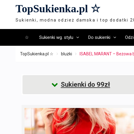
Skip
TopSukienka.pl ☆
to
content
Sukienki, modna odzież damska i top dodatki 
☆
Sukienki wg. stylu
Do sukienki
Odzi
TopSukienka.pl ☆
bluzki
ISABEL MARANT – Beżowa bl
Sukienki do 99zł