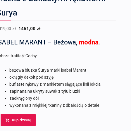
Surya
Pierwotna
Aktualna
419,00
zł
1451,00
zł
cena
cena
SABEL MARANT – Beżowa,
modna
.
wynosiła:
wynosi:
2419,00 zł.
1451,00 zł.
brze trafiłaś! Cechy:
beżowa bluzka Surya marki Isabel Marant
okrągły dekolt pod szyję
bufiaste rękawy z mankietem sięgające linii łokcia
zapinana na ukryty suwak z tyłu bluzki
zaokrąglony dół
wykonana z miękkiej tkaniny z dbałością o detale
Kup dzisiaj