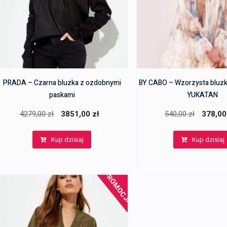
PRADA – Czarna bluzka z ozdobnymi
BY CABO – Wzorzysta bluzk
paskami
YUKATAN
Pierwotna
Aktualna
Pierwotn
4279,00
zł
3851,00
zł
540,00
zł
378,0
cena
cena
cena
Kup dzisiaj
Kup dzisiaj
wynosiła:
wynosi:
wynosiła:
4279,00 zł.
3851,00 zł.
540,00 zł
PROMOCJA!