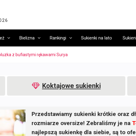
2026
eż
Bielizna
Rankingi
Sukienki na lato
Sukien
uzka z bufiastymi rękawami Surya
Koktajowe sukienki
Przedstawiamy sukienki krótkie oraz dł
rozmiarze oversize! Zebraliśmy je na
T
najlepszą sukienkę dla siebie, są to o