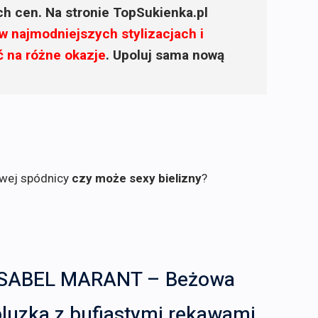
ich cen. Na stronie TopSukienka.pl
w najmodniejszych stylizacjach i
ć na różne okazje
. Upoluj sama nową
owej spódnicy
czy może sexy bielizny
?
ISABEL MARANT – Beżowa
luzka z bufiastymi rękawami