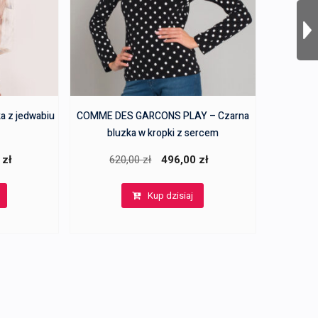
a z jedwabiu
COMME DES GARCONS PLAY – Czarna
bluzka w kropki z sercem
a
Aktualna
Pierwotna
Aktualna
0
zł
620,00
zł
496,00
zł
cena
cena
cena
Kup dzisiaj
wynosi:
wynosiła:
wynosi:
.
378,00 zł.
620,00 zł.
496,00 zł.