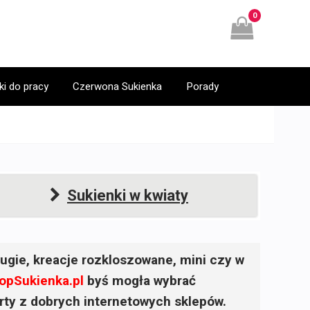
0
ki do pracy
Czerwona Sukienka
Porady
Sukienki w kwiaty
ugie, kreacje rozkloszowane, mini czy w
opSukienka.pl
byś mogła wybrać
ferty z dobrych internetowych sklepów.