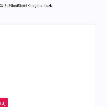
KU:
8a69bed5fed4
Kategoria:
bluzki
iaj