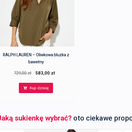
RALPH LAUREN – Oliwkowa bluzka z
bawełny
Pierwotna
Aktualna
729,00
zł
583,00
zł
cena
cena
Kup dzisiaj
wynosiła:
wynosi:
729,00 zł.
583,00 zł.
Jaką sukienkę wybrać?
oto ciekawe prop