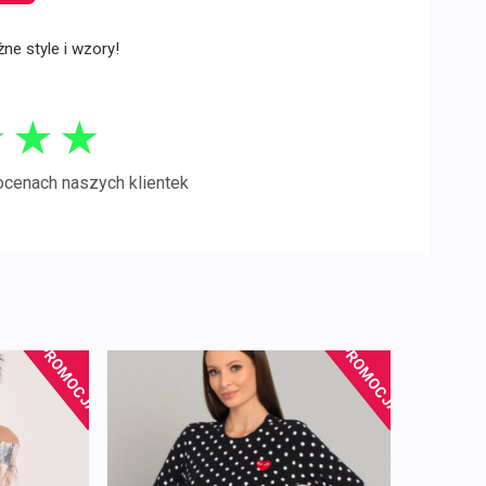
ne style i wzory!
★
★
★
ocenach naszych klientek
PROMOCJA!
PROMOCJA!