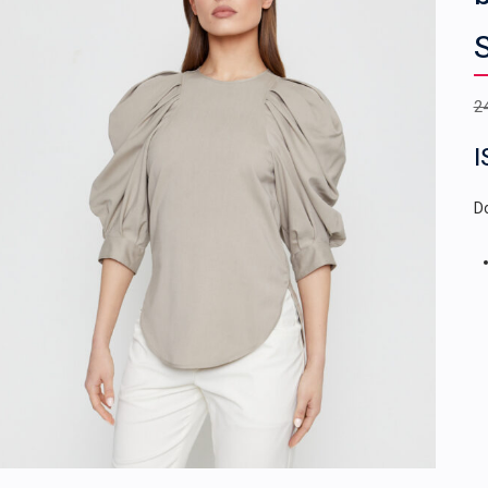
2
I
Do