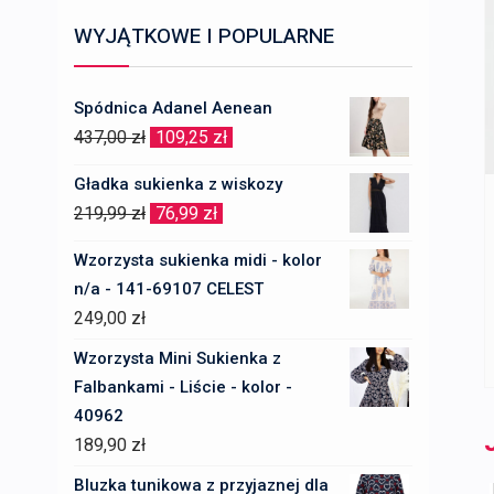
WYJĄTKOWE I POPULARNE
Spódnica Adanel Aenean
Pierwotna
Aktualna
437,00
zł
109,25
zł
cena
cena
Gładka sukienka z wiskozy
wynosiła:
wynosi:
Pierwotna
Aktualna
219,99
zł
76,99
zł
437,00 zł.
109,25 zł.
cena
cena
Wzorzysta sukienka midi - kolor
wynosiła:
wynosi:
n/a - 141-69107 CELEST
219,99 zł.
76,99 zł.
249,00
zł
Wzorzysta Mini Sukienka z
Falbankami - Liście - kolor -
40962
189,90
zł
Bluzka tunikowa z przyjaznej dla