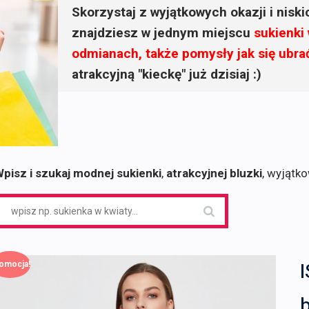
Skorzystaj z wyjątkowych okazji i nisk
znajdziesz w jednym miejscu
sukienki
odmianach, także pomysły jak się ubra
atrakcyjną "kieckę" już dzisiaj :)
pisz i szukaj modnej sukienki
,
atrakcyjnej bluzki
, wyjątk
earch
or:
omocja!
b