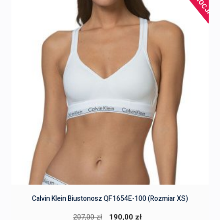
PROMOCJA!
Calvin Klein Biustonosz QF1654E-100 (Rozmiar XS)
Pierwotna
Aktualna
207,00
zł
190,00
zł