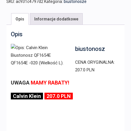
SKU:
ac931c4797d2
Kategoria:
biustonosze
Opis
Informacje dodatkowe
Opis
biustonosz
CENA ORYGINALNA:
207.0 PLN
UWAGA
MAMY RABATY!
Calvin Klein
207.0 PLN