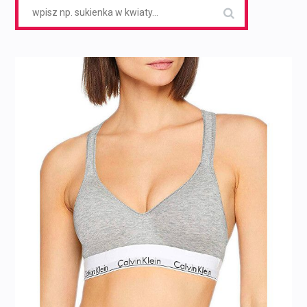
Search
for: