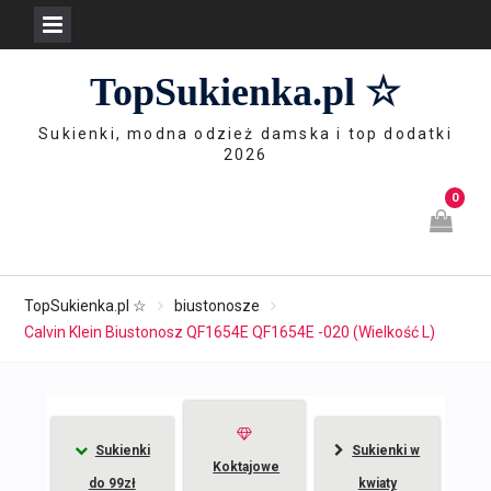
Skip
TopSukienka.pl ☆
to
content
Sukienki, modna odzież damska i top dodatki
2026
0
TopSukienka.pl ☆
biustonosze
Calvin Klein Biustonosz QF1654E QF1654E -020 (Wielkość L)
Sukienki
Sukienki w
Koktajowe
do 99zł
kwiaty