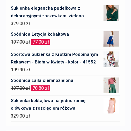
Sukienka elegancka pudełkowa z
dekoracyjnymi zaszewkami zielona
329,00
zł
Spódnica Letycja kobaltowa
Pierwotna
Aktualna
197,00
zł
77,00
zł
cena
cena
Sportowa Sukienka z Krótkim Podpinanym
wynosiła:
wynosi:
Rękawem - Biała w Kwiaty - kolor - 41552
197,00 zł.
77,00 zł.
199,90
zł
Spódnica Laila ciemnozielona
Pierwotna
Aktualna
197,00
zł
78,80
zł
cena
cena
Sukienka koktajlowa na jedno ramię
wynosiła:
wynosi:
ołówkowa z rozcięciem różowa
197,00 zł.
78,80 zł.
329,00
zł