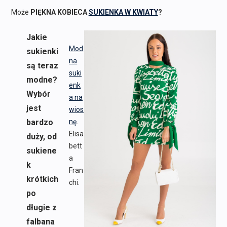
Może
PIĘKNA KOBIECA
SUKIENKA W KWIATY
?
Jakie
Mod
sukienki
na
są teraz
suki
modne?
enk
Wybór
a na
jest
wios
bardzo
nę
.
Elisa
duży, od
bett
sukiene
a
k
Fran
krótkich
chi.
po
długie z
falbana