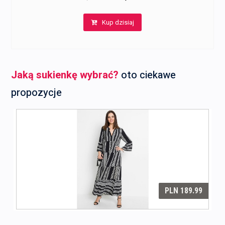
cena
cena
Kup dzisiaj
wynosiła:
wynosi:
207,00 zł.
190,00 zł.
Jaką sukienkę wybrać?
oto ciekawe
propozycje