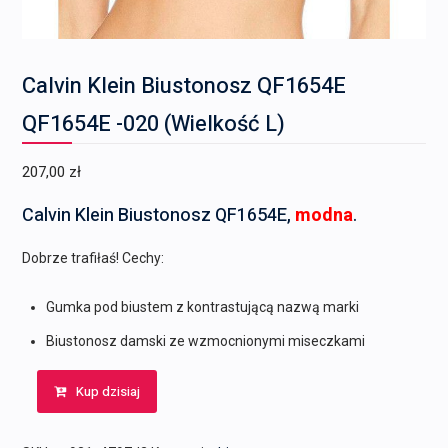
Calvin Klein Biustonosz QF1654E
QF1654E -020 (Wielkość L)
207,00
zł
Calvin Klein Biustonosz QF1654E,
modna
.
Dobrze trafiłaś! Cechy:
Gumka pod biustem z kontrastującą nazwą marki
Biustonosz damski ze wzmocnionymi miseczkami
Kup dzisiaj