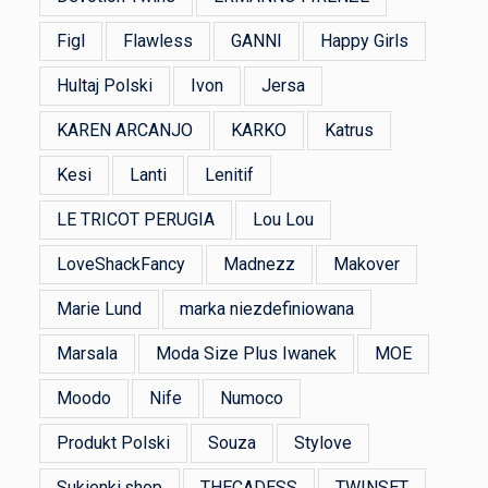
Figl
Flawless
GANNI
Happy Girls
Hultaj Polski
Ivon
Jersa
KAREN ARCANJO
KARKO
Katrus
Kesi
Lanti
Lenitif
LE TRICOT PERUGIA
Lou Lou
LoveShackFancy
Madnezz
Makover
Marie Lund
marka niezdefiniowana
Marsala
Moda Size Plus Iwanek
MOE
Moodo
Nife
Numoco
Produkt Polski
Souza
Stylove
Sukienki.shop
THECADESS
TWINSET