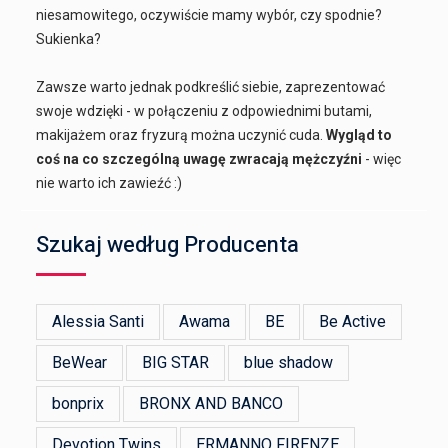
niesamowitego, oczywiście mamy wybór, czy spodnie?
Sukienka?
Zawsze warto jednak podkreślić siebie, zaprezentować
swoje wdzięki - w połączeniu z odpowiednimi butami,
makijażem oraz fryzurą można uczynić cuda.
Wygląd to
coś na co szczególną uwagę zwracają mężczyźni
- więc
nie warto ich zawieźć :)
Szukaj według Producenta
Alessia Santi
Awama
BE
Be Active
BeWear
BIG STAR
blue shadow
bonprix
BRONX AND BANCO
Devotion Twins
ERMANNO FIRENZE