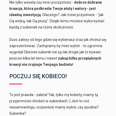
Nie tylko wesela czy inne uroczystości -
dobrze dobrana
kreacja, która podkreśla Twoje atuty i walory - jest
idealną inwestycją
. Dlaczego? Jak mówi przysłowie - "jak
Cię widzą, tak Cię piszą". Dzięki temu możesz wykorzystać
każdą z sukienek na różne okoliczności.
Dużo zależy od tego gdzie się wybierasz oraz jak chcesz się
zaprezentować. Zachęcamy by mieć wybór - to ogromna
wygoda! Obecnie sukienki nie są tak drogie jak to bywało
jeszcze kilka lat temu i nawet
zakup kilku przepięknych
kreacji nie zrujnuje Twojego budżetu
!
POCZUJ SIĘ KOBIECO!
To jest prawda - zaleta! Tak, tylko my kobiety, mamy tą
przyjemności chodzić w sukienkach :) Jest to coś
niesamowitego, oczywiście mamy wybór, czy spodnie?
Sukienka?