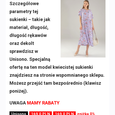
Szczegółowe
parametry tej
sukienki – takie jak
materiał, długość,
długość rękawów
oraz dekolt
sprawdzisz w
Unisono. Specjalną
ofertę na ten model kwiecistej sukienki
znajdziesz na stronie wspomnianego sklepu.
Możesz przejść tam bezpośrednio (klawisz
poniżej).
UWAGA
MAMY RABATY
Unisono
169.0 PLN
169.0 PLN
zniżka 0%