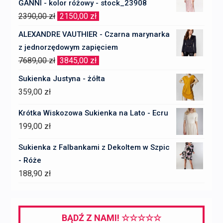
GANNI - kolor różowy - stock_23908
Pierwotna
Aktualna
2390,00
zł
2150,00
zł
cena
cena
ALEXANDRE VAUTHIER - Czarna marynarka
wynosiła:
wynosi:
z jednorzędowym zapięciem
2390,00 zł.
2150,00 zł.
Pierwotna
Aktualna
7689,00
zł
3845,00
zł
cena
cena
Sukienka Justyna - żółta
wynosiła:
wynosi:
359,00
zł
7689,00 zł.
3845,00 zł.
Krótka Wiskozowa Sukienka na Lato - Ecru
199,00
zł
Sukienka z Falbankami z Dekoltem w Szpic
- Róże
188,90
zł
BĄDŹ Z NAMI! ☆☆☆☆☆