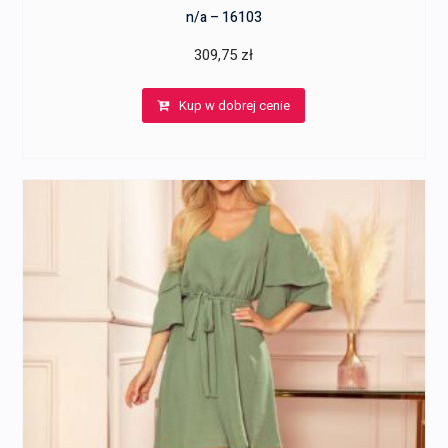
n/a – 16103
309,75
zł
Kup w dobrej cenie