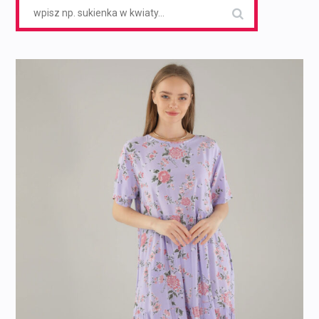
Search
for: