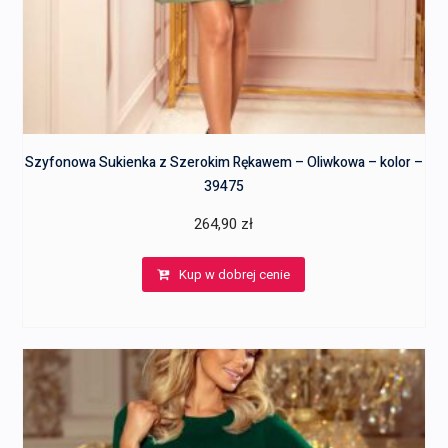
Szyfonowa Sukienka z Szerokim Rękawem – Oliwkowa – kolor –
39475
264,90
zł
Kup w dobrej cenie