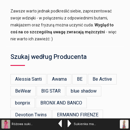
Zawsze warto jednak podkreślić siebie, zaprezentować
swoje wdzięki - w połączeniu z odpowiednimi butami,
makijażem oraz fryzurą można uczynić cuda.
Wygląd to
coś na co szczególną uwagę zwracają mężczyźni
- więc
nie warto ich zawieźć :)
Szukaj według Producenta
Alessia Santi
Awama
BE
Be Active
BeWear
BIG STAR
blue shadow
bonprix
BRONX AND BANCO
Devotion Twins
ERMANNO FIRENZE
Różowa sukienka z koronką – kolor n/a – 75-81917 FUXIA
Sukienka maxi w kwiaty – kolor n/a – 99214 NERO
Figl
Flawless
GANNI
Happy Girls