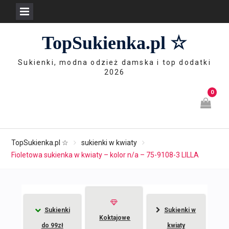
Skip
TopSukienka.pl ☆
to
content
Sukienki, modna odzież damska i top dodatki
2026
0
TopSukienka.pl ☆
sukienki w kwiaty
Fioletowa sukienka w kwiaty – kolor n/a – 75-9108-3 LILLA
Sukienki
Sukienki w
Koktajowe
do 99zł
kwiaty