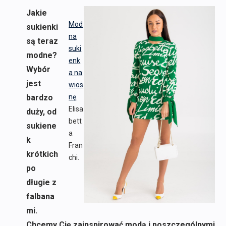
Jakie
Mod
sukienki
na
są teraz
suki
modne?
enk
Wybór
a na
jest
wios
bardzo
nę
.
Elisa
duży, od
bett
sukiene
a
k
Fran
krótkich
chi.
po
długie z
falbana
mi.
Chcemy Cię zainspirować modą i poszczególnymi