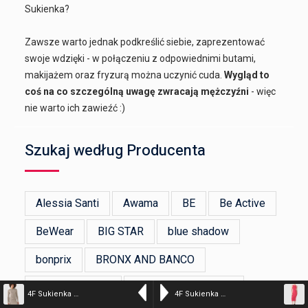
Sukienka?
Zawsze warto jednak podkreślić siebie, zaprezentować
swoje wdzięki - w połączeniu z odpowiednimi butami,
makijażem oraz fryzurą można uczynić cuda.
Wygląd to
coś na co szczególną uwagę zwracają mężczyźni
- więc
nie warto ich zawieźć :)
Szukaj według Producenta
Alessia Santi
Awama
BE
Be Active
BeWear
BIG STAR
blue shadow
bonprix
BRONX AND BANCO
Devotion Twins
ERMANNO FIRENZE
4F Sukienka midi z prążkowanej dzianiny damska – beżowa S
4F Sukienka z prążkowanej dzianiny damska – różowa XS