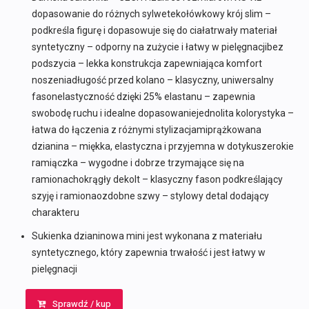
dopasowanie do różnych sylwetekołówkowy krój slim –
podkreśla figurę i dopasowuje się do ciałatrwały materiał
syntetyczny – odporny na zużycie i łatwy w pielęgnacjibez
podszycia – lekka konstrukcja zapewniająca komfort
noszeniadługość przed kolano – klasyczny, uniwersalny
fasonelastyczność dzięki 25% elastanu – zapewnia
swobodę ruchu i idealne dopasowaniejednolita kolorystyka –
łatwa do łączenia z różnymi stylizacjamiprążkowana
dzianina – miękka, elastyczna i przyjemna w dotykuszerokie
ramiączka – wygodne i dobrze trzymające się na
ramionachokrągły dekolt – klasyczny fason podkreślający
szyję i ramionaozdobne szwy – stylowy detal dodający
charakteru
Sukienka dzianinowa mini jest wykonana z materiału
syntetycznego, który zapewnia trwałość i jest łatwy w
pielęgnacji
Sprawdź / kup