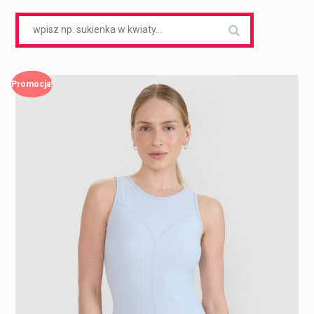
Search
for:
Promocja!