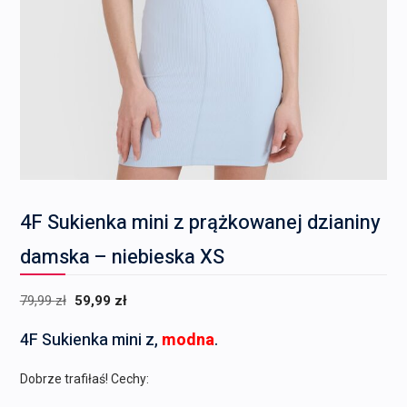
4F Sukienka mini z prążkowanej dzianiny
damska – niebieska XS
Pierwotna
Aktualna
79,99
zł
59,99
zł
cena
cena
4F Sukienka mini z,
modna
.
wynosiła:
wynosi:
79,99 zł.
59,99 zł.
Dobrze trafiłaś! Cechy: