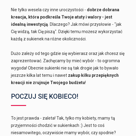
Nie tylko wesela czy inne uroczystości -
dobrze dobrana
kreacja, która podkreśla Twoje atuty i walory - jest
idealną inwestycją
. Dlaczego? Jak mówi przysłowie - "jak
Cię widzą, tak Cię piszą". Dzięki temu możesz wykorzystać
każdą z sukienek na różne okoliczności.
Dużo zależy od tego gdzie się wybierasz oraz jak chcesz się
zaprezentować. Zachęcamy by mieć wybór - to ogromna
wygoda! Obecnie sukienki nie są tak drogie jak to bywało
jeszcze kilka lat temu i nawet
zakup kilku przepięknych
kreacji nie zrujnuje Twojego budżetu
!
POCZUJ SIĘ KOBIECO!
To jest prawda - zaleta! Tak, tylko my kobiety, mamy tą
przyjemności chodzić w sukienkach :) Jest to coś
niesamowitego, oczywiście mamy wybór, czy spodnie?