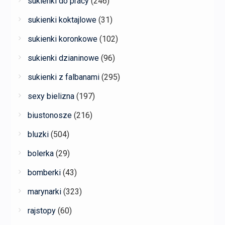
sukienki do pracy
(246)
sukienki koktajlowe
(31)
sukienki koronkowe
(102)
sukienki dzianinowe
(96)
sukienki z falbanami
(295)
sexy bielizna
(197)
biustonosze
(216)
bluzki
(504)
bolerka
(29)
bomberki
(43)
marynarki
(323)
rajstopy
(60)