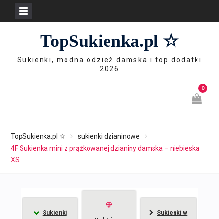
Skip
TopSukienka.pl ☆
to
content
Sukienki, modna odzież damska i top dodatki
2026
0
TopSukienka.pl ☆
sukienki dzianinowe
4F Sukienka mini z prążkowanej dzianiny damska – niebieska
XS
Sukienki
Sukienki w