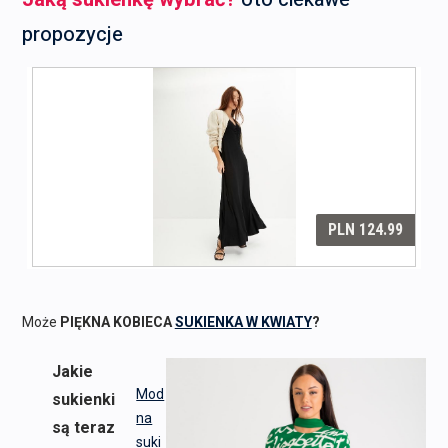
propozycje
Może
PIĘKNA KOBIECA
SUKIENKA W KWIATY
?
Jakie
Mod
sukienki
na
są teraz
suki