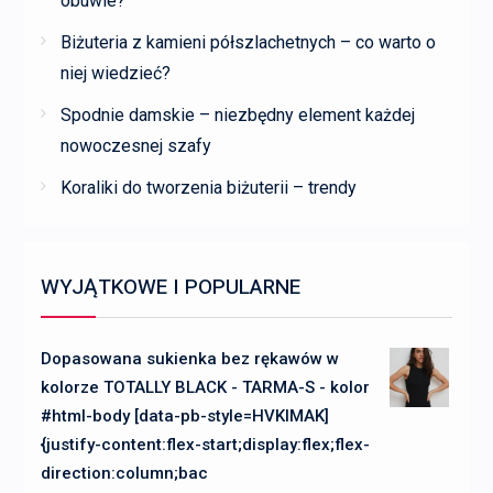
obuwie?
Biżuteria z kamieni półszlachetnych – co warto o
niej wiedzieć?
Spodnie damskie – niezbędny element każdej
nowoczesnej szafy
Koraliki do tworzenia biżuterii – trendy
WYJĄTKOWE I POPULARNE
Dopasowana sukienka bez rękawów w
kolorze TOTALLY BLACK - TARMA-S - kolor
#html-body [data-pb-style=HVKIMAK]
{justify-content:flex-start;display:flex;flex-
direction:column;bac