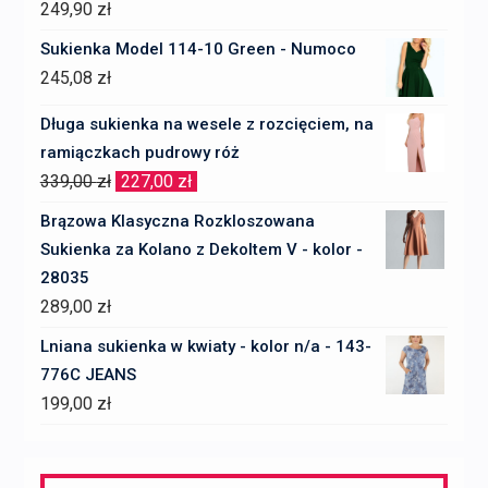
249,90
zł
Sukienka Model 114-10 Green - Numoco
245,08
zł
Długa sukienka na wesele z rozcięciem, na
ramiączkach pudrowy róż
Pierwotna
Aktualna
339,00
zł
227,00
zł
cena
cena
Brązowa Klasyczna Rozkloszowana
wynosiła:
wynosi:
Sukienka za Kolano z Dekoltem V - kolor -
339,00 zł.
227,00 zł.
28035
289,00
zł
Lniana sukienka w kwiaty - kolor n/a - 143-
776C JEANS
199,00
zł