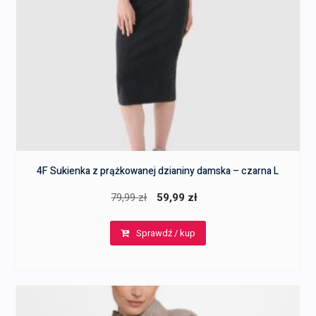
4F Sukienka z prążkowanej dzianiny damska – czarna L
Pierwotna
Aktualna
79,99
zł
59,99
zł
cena
cena
Sprawdź / kup
wynosiła:
wynosi:
79,99 zł.
59,99 zł.