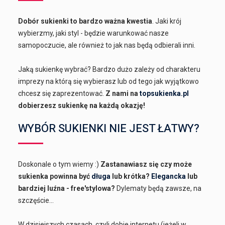
Dobór sukienki to bardzo ważna kwestia
. Jaki krój
wybierzmy, jaki styl - będzie warunkować nasze
samopoczucie, ale również to jak nas będą odbierali inni.
Jaką sukienkę wybrać? Bardzo dużo zależy od charakteru
imprezy na którą się wybierasz lub od tego jak wyjątkowo
chcesz się zaprezentować.
Z nami na
topsukienka.pl
dobierzesz sukienkę na każdą okazję!
WYBÓR SUKIENKI NIE JEST ŁATWY?
Doskonale o tym wiemy :)
Zastanawiasz się czy może
sukienka powinna być
długa
lub krótka?
Elegancka
lub
bardziej luźna - free'stylowa?
Dylematy będą zawsze, na
szczęście...
W dzisiejszych czasach, czyli dobie internetu (jeżeli w