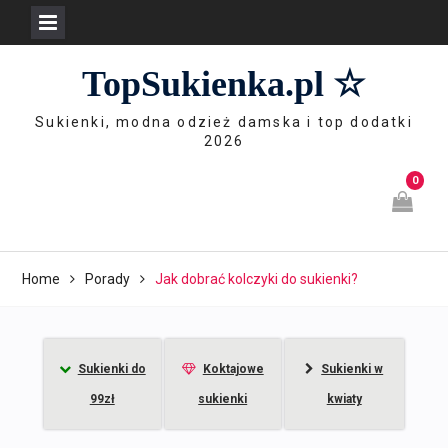
Skip
TopSukienka.pl ☆
to
content
Sukienki, modna odzież damska i top dodatki
2026
0
Home
Porady
Jak dobrać kolczyki do sukienki?
Sukienki do
Koktajowe
Sukienki w
99zł
sukienki
kwiaty