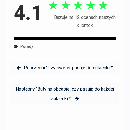
★
★
★
★
★
4.1
Bazuje na 12 ocenach naszych
klientek
Porady
Nawigacja
Poprzedni:
Poprzedni
"Czy sweter pasuje do sukienki?"
wpisu
Następny:
Następny
"Buty na obcasie, czy pasują do każdej
sukienki?"