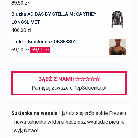
1939,00 zł.
970,00 zł.
89,50
zł
Bluzka ADIDAS BY STELLA McCARTNEY
LONGSL MET
400,00
zł
Undiz - Biustonosz OBSESSIZ
Pierwotna
Aktualna
69,90
zł
59,90
zł
cena
cena
wynosiła:
wynosi:
69,90 zł.
59,90 zł.
BĄDŹ Z NAMI! ☆☆☆☆☆
Pamiętaj zawsze o TopSukienka.pl
Sukienka na wesele
- już dzisiaj zrób sobie Prezent
- nowa sukienka w której będziesz wyglądać pięknie
i wyjątkowo!