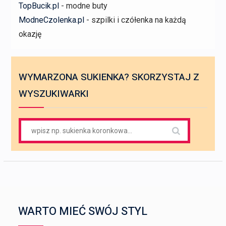
TopBucik.pl
- modne buty
ModneCzolenka.pl
- szpilki i czółenka na każdą
okazję
WYMARZONA SUKIENKA? SKORZYSTAJ Z
WYSZUKIWARKI
Search
for:
WARTO MIEĆ SWÓJ STYL