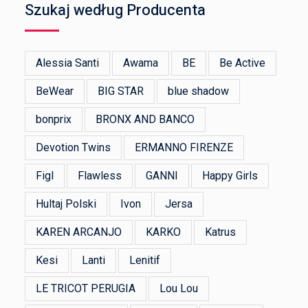
Szukaj według Producenta
Alessia Santi
Awama
BE
Be Active
BeWear
BIG STAR
blue shadow
bonprix
BRONX AND BANCO
Devotion Twins
ERMANNO FIRENZE
Figl
Flawless
GANNI
Happy Girls
Hultaj Polski
Ivon
Jersa
KAREN ARCANJO
KARKO
Katrus
Kesi
Lanti
Lenitif
LE TRICOT PERUGIA
Lou Lou