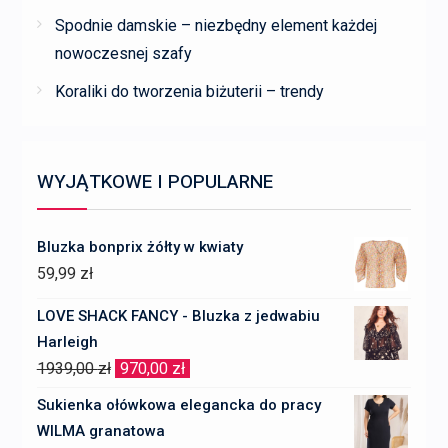
Spodnie damskie – niezbędny element każdej
nowoczesnej szafy
Koraliki do tworzenia biżuterii – trendy
WYJĄTKOWE I POPULARNE
Bluzka bonprix żółty w kwiaty
59,99
zł
LOVE SHACK FANCY - Bluzka z jedwabiu
Harleigh
Pierwotna
Aktualna
1939,00
zł
970,00
zł
cena
cena
Sukienka ołówkowa elegancka do pracy
wynosiła:
wynosi:
WILMA granatowa