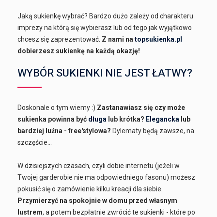
Jaką sukienkę wybrać? Bardzo dużo zależy od charakteru
imprezy na którą się wybierasz lub od tego jak wyjątkowo
chcesz się zaprezentować.
Z nami na
topsukienka.pl
dobierzesz sukienkę na każdą okazję!
WYBÓR SUKIENKI NIE JEST ŁATWY?
Doskonale o tym wiemy :)
Zastanawiasz się czy może
sukienka powinna być
długa
lub krótka?
Elegancka
lub
bardziej luźna - free'stylowa?
Dylematy będą zawsze, na
szczęście...
W dzisiejszych czasach, czyli dobie internetu (jeżeli w
Twojej garderobie nie ma odpowiedniego fasonu) możesz
pokusić się o zamówienie kilku kreacji dla siebie.
Przymierzyć na spokojnie w domu przed własnym
lustrem
, a potem bezpłatnie zwrócić te sukienki - które po