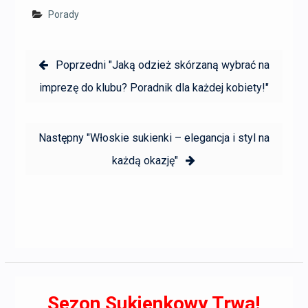
Porady
Nawigacja
Poprzedni:
Poprzedni
"Jaką odzież skórzaną wybrać na
wpisu
imprezę do klubu? Poradnik dla każdej kobiety!"
Następny:
Następny
"Włoskie sukienki – elegancja i styl na
każdą okazję"
Sezon Sukienkowy Trwa!