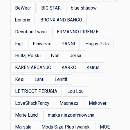
BeWear
BIG STAR
blue shadow
bonprix
BRONX AND BANCO
Devotion Twins
ERMANNO FIRENZE
Figl
Flawless
GANNI
Happy Girls
Hultaj Polski
Ivon
Jersa
KAREN ARCANJO
KARKO
Katrus
Kesi
Lanti
Lenitif
LE TRICOT PERUGIA
Lou Lou
LoveShackFancy
Madnezz
Makover
Marie Lund
marka niezdefiniowana
Marsala
Moda Size Plus Iwanek
MOE