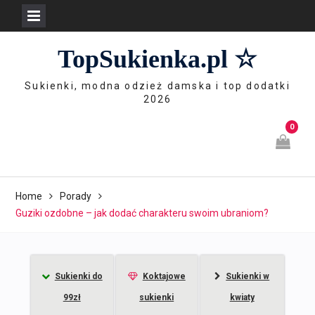
Skip
TopSukienka.pl ☆
to
content
Sukienki, modna odzież damska i top dodatki
2026
0
Home
Porady
Guziki ozdobne – jak dodać charakteru swoim ubraniom?
Sukienki do
Koktajowe
Sukienki w
99zł
sukienki
kwiaty