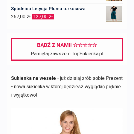
Spódnica Letycja Pluma turkusowa
Pierwotna
Aktualna
267,00
zł
127,00
zł
cena
cena
wynosiła:
wynosi:
267,00 zł.
127,00 zł.
BĄDŹ Z NAMI! ☆☆☆☆☆
Pamiętaj zawsze o TopSukienka.pl
Sukienka na wesele
- już dzisiaj zrób sobie Prezent
- nowa sukienka w której będziesz wyglądać pięknie
i wyjątkowo!