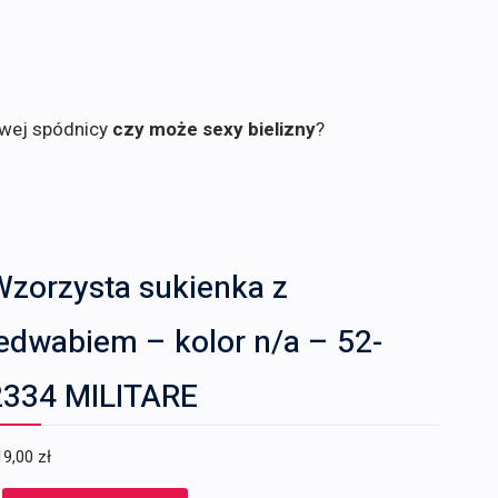
owej spódnicy
czy może sexy bielizny
?
Wzorzysta sukienka z
edwabiem – kolor n/a – 52-
2334 MILITARE
19,00
zł