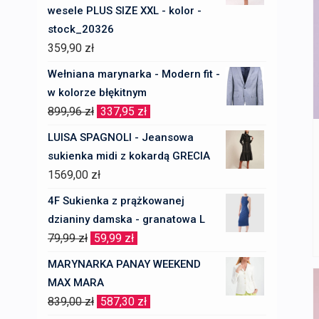
wesele PLUS SIZE XXL - kolor -
stock_20326
359,90
zł
Wełniana marynarka - Modern fit -
w kolorze błękitnym
Pierwotna
Aktualna
899,96
zł
337,95
zł
cena
cena
LUISA SPAGNOLI - Jeansowa
wynosiła:
wynosi:
sukienka midi z kokardą GRECIA
899,96 zł.
337,95 zł.
1569,00
zł
4F Sukienka z prążkowanej
dzianiny damska - granatowa L
Pierwotna
Aktualna
79,99
zł
59,99
zł
cena
cena
MARYNARKA PANAY WEEKEND
wynosiła:
wynosi:
MAX MARA
79,99 zł.
59,99 zł.
Pierwotna
Aktualna
839,00
zł
587,30
zł