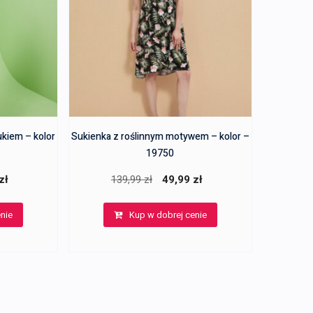
kiem – kolor
Sukienka z roślinnym motywem – kolor –
19750
na
Aktualna
Pierwotna
Aktualna
zł
139,99
zł
49,99
zł
cena
cena
cena
nie
Kup w dobrej cenie
:
wynosi:
wynosiła:
wynosi:
.
49,99 zł.
139,99 zł.
49,99 zł.