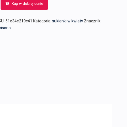
Kup w dobrej cenie
KU:
51e34e219c41
Kategoria:
sukienki w kwiaty
Znacznik:
nisono