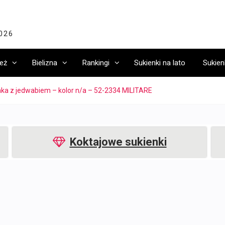
2026
eż
Bielizna
Rankingi
Sukienki na lato
Sukien
ka z jedwabiem – kolor n/a – 52-2334 MILITARE
Koktajowe sukienki