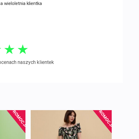
wieloletnia klientka
★
★
★
ocenach naszych klientek
PROMOCJA!
PROMOCJA!