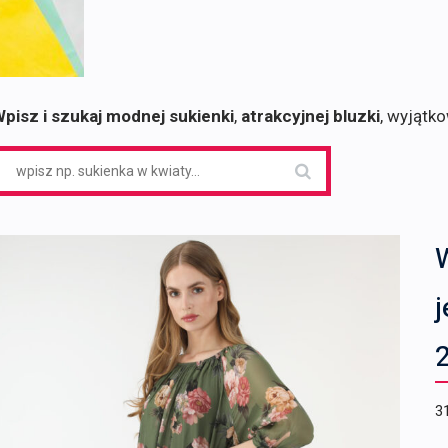
pisz i szukaj modnej sukienki
,
atrakcyjnej bluzki
, wyjątk
earch
or:
j
3