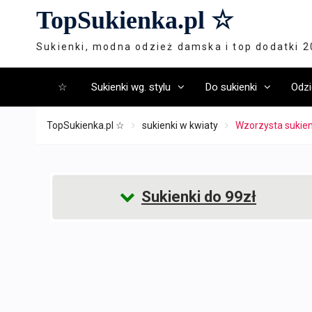
Skip
TopSukienka.pl ☆
to
content
Sukienki, modna odzież damska i top dodatki 
☆
Sukienki wg. stylu
Do sukienki
Odzi
TopSukienka.pl ☆
sukienki w kwiaty
Wzorzysta sukien
Sukienki do 99zł