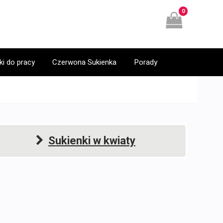
0
ki do pracy
Czerwona Sukienka
Porady
Sukienki w kwiaty