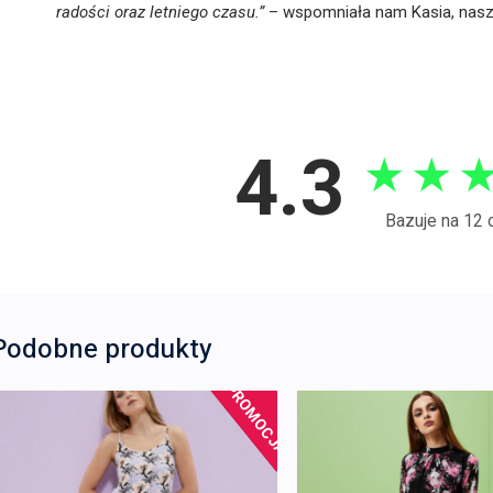
radości oraz letniego czasu.”
– wspomniała nam Kasia, nasza 
4.3
★
★
Bazuje na 12 
Podobne produkty
PROMOCJA!