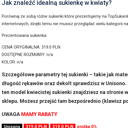
Jak znaleźć idealną sukienkę w kwiaty?
Porównaj ze sobą różne sukienki które prezentujemy na TopSukien
internetowych, dzięki temu nie musisz przeglądać wielu kategorii 
Prezentowana sukienka:
CENA ORYGINALNA: 319.0 PLN
DOSTĘPNE ROZMIARY: n/a
KOLOR: n/a
Szczegółowe parametry tej sukienki – takie jak mater
długość rękawów oraz dekolt sprawdzisz w Unisono. 
ten model kwiecistej sukienki znajdziesz na stroni
sklepu. Możesz przejść tam bezpośrednio (klawisz po
UWAGA
MAMY RABATY
Unisono
319.0 PLN
319.0 PLN
zniżka 0%