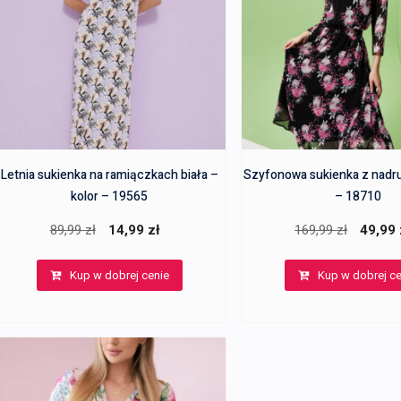
Letnia sukienka na ramiączkach biała –
Szyfonowa sukienka z nadru
kolor – 19565
– 18710
Pierwotna
Aktualna
Pierwot
89,99
zł
14,99
zł
169,99
zł
49,99
cena
cena
cena
Kup w dobrej cenie
Kup w dobrej ce
wynosiła:
wynosi:
wynosiła
89,99 zł.
14,99 zł.
169,99 zł