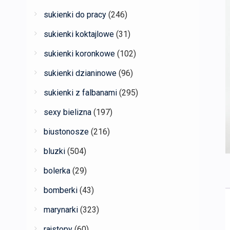
sukienki do pracy
(246)
sukienki koktajlowe
(31)
sukienki koronkowe
(102)
sukienki dzianinowe
(96)
sukienki z falbanami
(295)
sexy bielizna
(197)
biustonosze
(216)
bluzki
(504)
bolerka
(29)
bomberki
(43)
marynarki
(323)
rajstopy
(60)