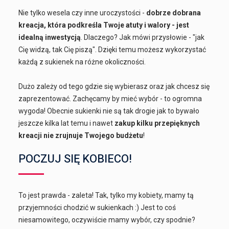
Nie tylko wesela czy inne uroczystości -
dobrze dobrana
kreacja, która podkreśla Twoje atuty i walory - jest
idealną inwestycją
. Dlaczego? Jak mówi przysłowie - "jak
Cię widzą, tak Cię piszą". Dzięki temu możesz wykorzystać
każdą z sukienek na różne okoliczności.
Dużo zależy od tego gdzie się wybierasz oraz jak chcesz się
zaprezentować. Zachęcamy by mieć wybór - to ogromna
wygoda! Obecnie sukienki nie są tak drogie jak to bywało
jeszcze kilka lat temu i nawet
zakup kilku przepięknych
kreacji nie zrujnuje Twojego budżetu
!
POCZUJ SIĘ KOBIECO!
To jest prawda - zaleta! Tak, tylko my kobiety, mamy tą
przyjemności chodzić w sukienkach :) Jest to coś
niesamowitego, oczywiście mamy wybór, czy spodnie?