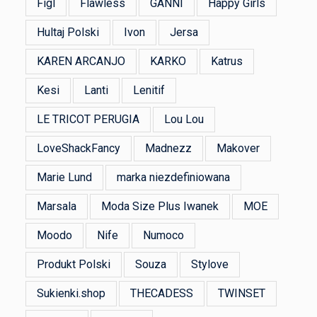
Figl
Flawless
GANNI
Happy Girls
Hultaj Polski
Ivon
Jersa
KAREN ARCANJO
KARKO
Katrus
Kesi
Lanti
Lenitif
LE TRICOT PERUGIA
Lou Lou
LoveShackFancy
Madnezz
Makover
Marie Lund
marka niezdefiniowana
Marsala
Moda Size Plus Iwanek
MOE
Moodo
Nife
Numoco
Produkt Polski
Souza
Stylove
Sukienki.shop
THECADESS
TWINSET