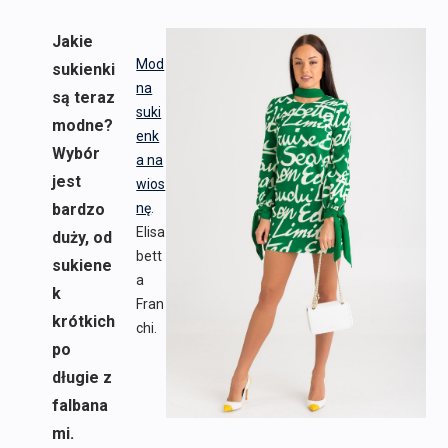
Jakie
Mod
sukienki
na
są teraz
suki
modne?
enk
Wybór
a na
jest
wios
bardzo
nę
.
Elisa
duży, od
bett
sukiene
a
k
Fran
krótkich
chi.
po
długie z
falbana
mi.