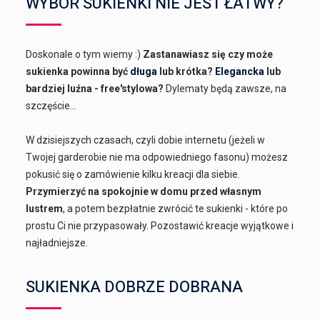
WYBÓR SUKIENKI NIE JEST ŁATWY?
Doskonale o tym wiemy :)
Zastanawiasz się czy może
sukienka powinna być
długa
lub krótka?
Elegancka
lub
bardziej luźna - free'stylowa?
Dylematy będą zawsze, na
szczęście...
W dzisiejszych czasach, czyli dobie internetu (jeżeli w
Twojej garderobie nie ma odpowiedniego fasonu) możesz
pokusić się o zamówienie kilku kreacji dla siebie.
Przymierzyć na spokojnie w domu przed własnym
lustrem
, a potem bezpłatnie zwrócić te sukienki - które po
prostu Ci nie przypasowały. Pozostawić kreacje wyjątkowe i
najładniejsze.
SUKIENKA DOBRZE DOBRANA