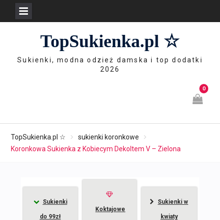
Skip
TopSukienka.pl ☆
to
content
Sukienki, modna odzież damska i top dodatki
2026
0
TopSukienka.pl ☆
sukienki koronkowe
Koronkowa Sukienka z Kobiecym Dekoltem V – Zielona
Sukienki
Sukienki w
Koktajowe
do 99zł
kwiaty