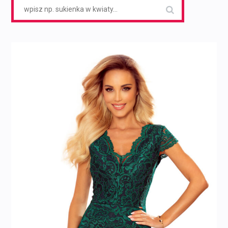
Search
for: