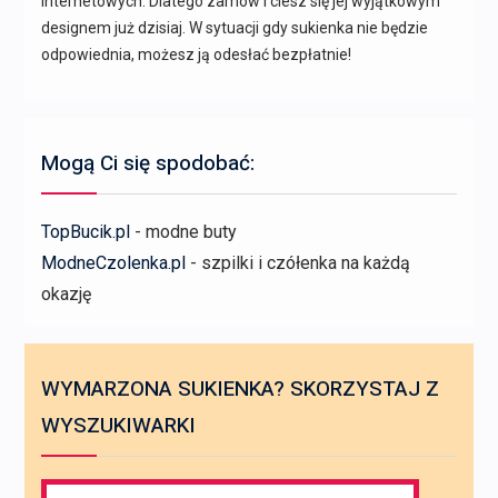
internetowych. Dlatego zamów i ciesz się jej wyjątkowym
designem już dzisiaj. W sytuacji gdy sukienka nie będzie
odpowiednia, możesz ją odesłać bezpłatnie!
Mogą Ci się spodobać:
TopBucik.pl
- modne buty
ModneCzolenka.pl
- szpilki i czółenka na każdą
okazję
WYMARZONA SUKIENKA? SKORZYSTAJ Z
WYSZUKIWARKI
Search