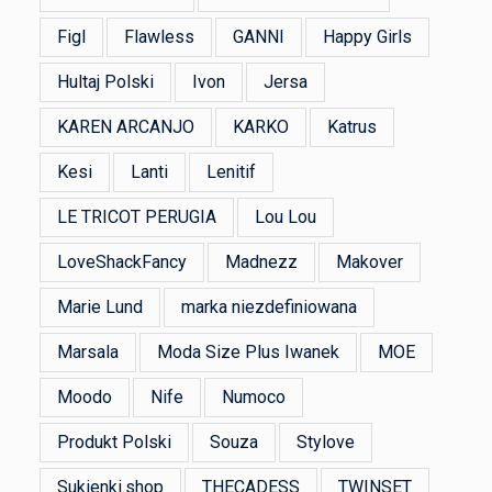
Figl
Flawless
GANNI
Happy Girls
Hultaj Polski
Ivon
Jersa
KAREN ARCANJO
KARKO
Katrus
Kesi
Lanti
Lenitif
LE TRICOT PERUGIA
Lou Lou
LoveShackFancy
Madnezz
Makover
Marie Lund
marka niezdefiniowana
Marsala
Moda Size Plus Iwanek
MOE
Moodo
Nife
Numoco
Produkt Polski
Souza
Stylove
Sukienki.shop
THECADESS
TWINSET