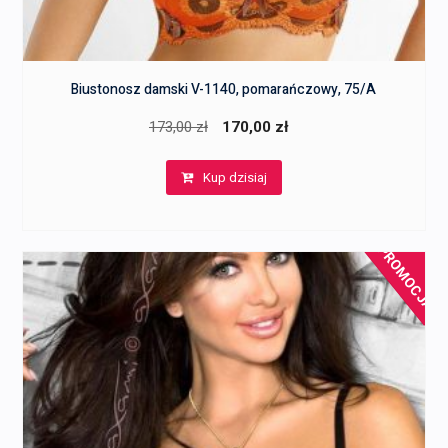
Biustonosz damski V-1140, pomarańczowy, 75/A
Pierwotna
Aktualna
173,00
zł
170,00
zł
cena
cena
Kup dzisiaj
wynosiła:
wynosi:
173,00 zł.
170,00 zł.
PROMOCJA!