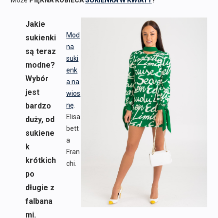
Może
PIĘKNA KOBIECA
SUKIENKA W KWIATY
?
Jakie
Mod
sukienki
na
są teraz
suki
modne?
enk
Wybór
a na
jest
wios
bardzo
nę
.
Elisa
duży, od
bett
sukiene
a
k
Fran
krótkich
chi.
po
długie z
falbana
mi.