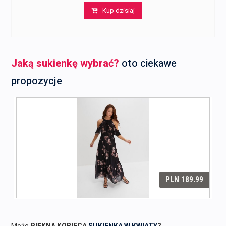
Kup dzisiaj
wynosiła:
wynosi:
207,00 zł.
190,00 zł.
Jaką sukienkę wybrać?
oto ciekawe
propozycje