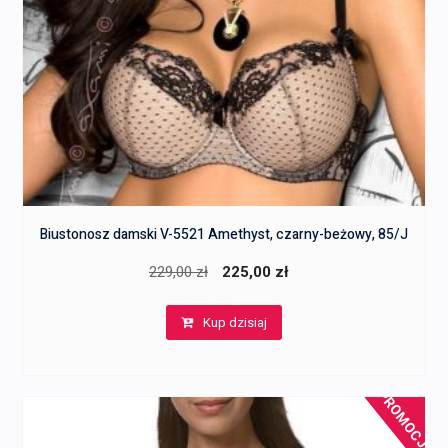
Biustonosz damski V-5521 Amethyst, czarny-beżowy, 85/J
Pierwotna
Aktualna
229,00
zł
225,00
zł
cena
cena
Kup dzisiaj
wynosiła:
wynosi:
229,00 zł.
225,00 zł.
PROMOCJA!