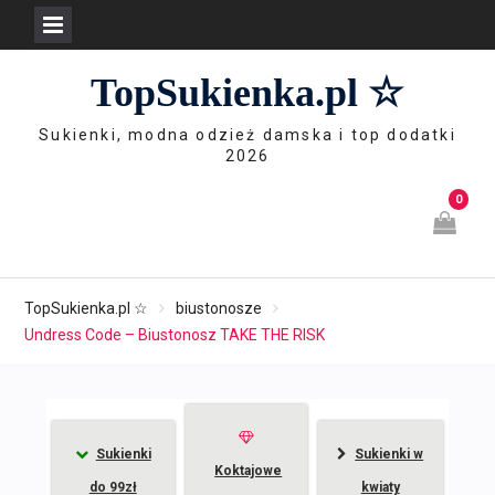
Skip
TopSukienka.pl ☆
to
content
Sukienki, modna odzież damska i top dodatki
2026
0
TopSukienka.pl ☆
biustonosze
Undress Code – Biustonosz TAKE THE RISK
Sukienki
Sukienki w
Koktajowe
do 99zł
kwiaty