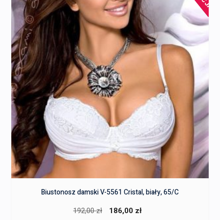
Biustonosz damski V-5561 Cristal, biały, 65/C
Pierwotna
Aktualna
192,00
zł
186,00
zł