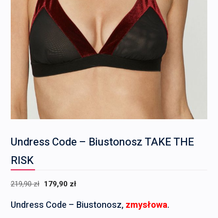
Undress Code – Biustonosz TAKE THE
RISK
Pierwotna
Aktualna
219,90
zł
179,90
zł
cena
cena
Undress Code – Biustonosz,
zmysłowa
.
wynosiła:
wynosi: