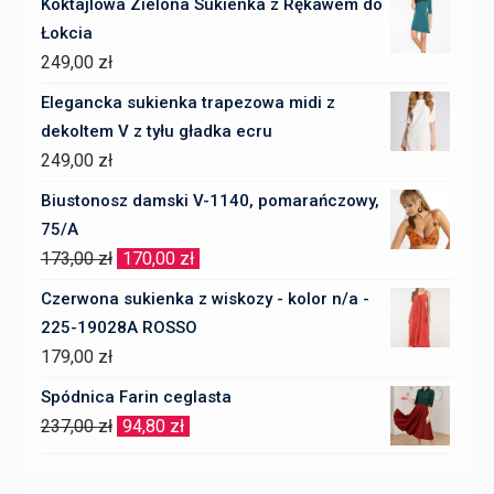
Koktajlowa Zielona Sukienka z Rękawem do
Łokcia
249,00
zł
Elegancka sukienka trapezowa midi z
dekoltem V z tyłu gładka ecru
249,00
zł
Biustonosz damski V-1140, pomarańczowy,
75/A
Pierwotna
Aktualna
173,00
zł
170,00
zł
cena
cena
Czerwona sukienka z wiskozy - kolor n/a -
wynosiła:
wynosi:
225-19028A ROSSO
173,00 zł.
170,00 zł.
179,00
zł
Spódnica Farin ceglasta
Pierwotna
Aktualna
237,00
zł
94,80
zł
cena
cena
wynosiła:
wynosi: