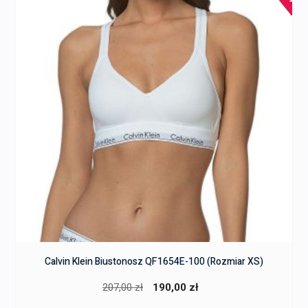
Calvin Klein Biustonosz QF1654E-100 (Rozmiar XS)
Pierwotna
Aktualna
207,00
zł
190,00
zł
cena
cena