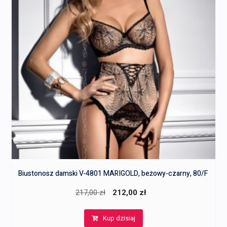
Biustonosz damski V-4801 MARIGOLD, beżowy-czarny, 80/F
Pierwotna
Aktualna
217,00
zł
212,00
zł
cena
cena
Kup dzisiaj
wynosiła:
wynosi: