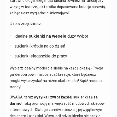
Zarówno długa, elegancka idealna również na randkę czy
wizytę w teatrze, jak i krótka dopasowana kreacja sprawią,
że będziesz wyglądać olśniewająco!
U nas znajdziesz:
idealne
sukienki na wesele
duży wybór
sukienki krótkie na co dzień
sukienki eleganckie do pracy
Wybierz idealny model dla siebie na każdą okazję - Twoja
garderoba powinna posiadać kreacje, które będziesz
mogła wykorzystać na różne okoliczności! Bądź modna i
trendy!
UWAGA: teraz
wysyłka i zwrot każdej sukienki są za
darmo
! Taką promocję ma większość modowych sklepów
internetowych. Dlatego zamów i ciesz się jej wyjątkowym
designem już dzisiaj. W sytuacji gdy sukienka nie będzie