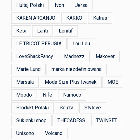
Hultaj Polski
Ivon
Jersa
KAREN ARCANJO
KARKO
Katrus
Kesi
Lanti
Lenitif
LE TRICOT PERUGIA
Lou Lou
LoveShackFancy
Madnezz
Makover
Marie Lund
marka niezdefiniowana
Marsala
Moda Size Plus Iwanek
MOE
Moodo
Nife
Numoco
Produkt Polski
Souza
Stylove
Sukienki.shop
THECADESS
TWINSET
Unisono
Volcano