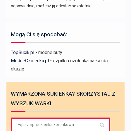
odpowiednia, możesz ją odesłać bezpłatnie!
Mogą Ci się spodobać:
TopBucik.pl
- modne buty
ModneCzolenka.pl
- szpilki i czółenka na każdą
okazję
WYMARZONA SUKIENKA? SKORZYSTAJ Z
WYSZUKIWARKI
Search
for: