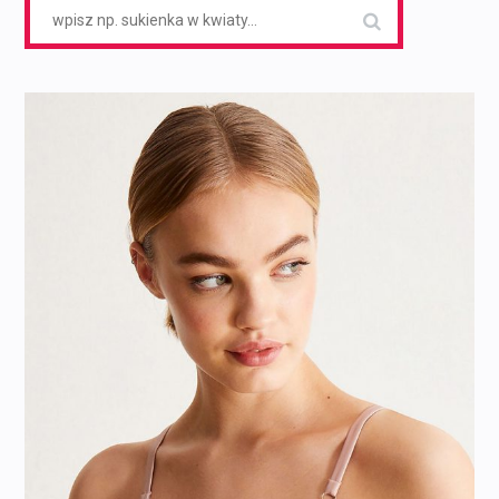
Search
for: