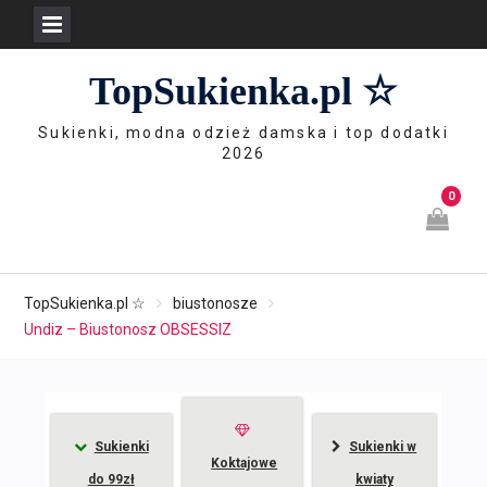
Skip
TopSukienka.pl ☆
to
content
Sukienki, modna odzież damska i top dodatki
2026
0
TopSukienka.pl ☆
biustonosze
Undiz – Biustonosz OBSESSIZ
Sukienki
Sukienki w
Koktajowe
do 99zł
kwiaty