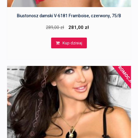
Biustonosz damski V-6181 Framboise, czerwony, 75/B
Pierwotna
Aktualna
289,00
zł
281,00
zł
cena
cena
Kup dzisiaj
wynosiła:
wynosi:
289,00 zł.
281,00 zł.
PROMOCJA!