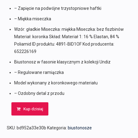
– Zapięcie na podwójne trzystopniowe haftki
– Miękka miseczka
Wzór: gładkie Miseczka: miękka Miseczka: bez fiszbinów
Materiał: koronka Skład: Materiał 1: 16 % Elastan, 84 %
Poliamid ID produktu: 4891-BID1OF Kod producenta:
652226169
Biustonosz w fasonie klasycznym z kolekcji Undiz
– Regulowane ramiączka
Model wykonany z koronkowego materiału
– Ozdobny detal z przodu
Kup dzisiaj
SKU:
bd952a33e30b
Kategoria:
biustonosze