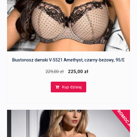
Biustonosz damski V-5521 Amethyst, czarny-beżowy, 95/E
Pierwotna
Aktualna
229,00
zł
225,00
zł
cena
cena
Kup dzisiaj
wynosiła:
wynosi:
229,00 zł.
225,00 zł.
PROMOCJA!