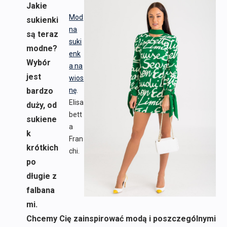
Jakie
Mod
sukienki
na
są teraz
suki
modne?
enk
Wybór
a na
jest
wios
bardzo
nę
.
Elisa
duży, od
bett
sukiene
a
k
Fran
krótkich
chi.
po
długie z
falbana
mi.
Chcemy Cię zainspirować modą i poszczególnymi