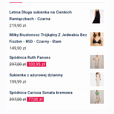
Letnia Długa sukienka na Cienkich
Ramiączkach - Czarna
219,90
zł
Milky Biustonosz Trójkątny Z Jedwabiu Bez
Fiszbin - 85D - Czarny - Etam
149,90
zł
Spódnica Ruth Panses
Pierwotna
Aktualna
297,00
zł
103,95
zł
cena
cena
Sukienka z ażurowej dzianiny
wynosiła:
wynosi:
199,99
zł
297,00 zł.
103,95 zł.
Spódnica Carissa Sonata kremowa
Pierwotna
Aktualna
397,00
zł
77,00
zł
cena
cena
wynosiła:
wynosi: