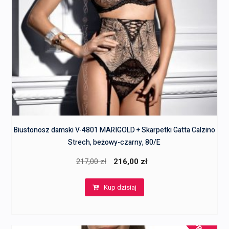
Biustonosz damski V-4801 MARIGOLD + Skarpetki Gatta Calzino
Strech, beżowy-czarny, 80/E
Pierwotna
Aktualna
217,00
zł
216,00
zł
cena
cena
Kup dzisiaj
wynosiła:
wynosi:
217,00 zł.
216,00 zł.