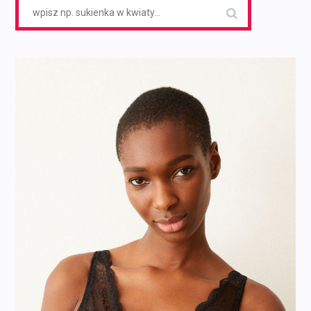
Search
for: