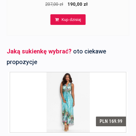
Pierwotna
Aktualna
207,00
zł
190,00
zł
cena
cena
Kup dzisiaj
wynosiła:
wynosi:
207,00 zł.
190,00 zł.
Jaką sukienkę wybrać?
oto ciekawe
propozycje