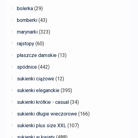
bolerka
(29)
bomberki
(43)
marynarki
(323)
rajstopy
(60)
płaszcze damskie
(13)
spódnice
(442)
sukienki ciążowe
(12)
sukienki eleganckie
(395)
sukienki krótkie - casual
(34)
sukienki długie wieczorowe
(166)
sukienki plus size XXL
(107)
sukienki w kwiaty
(488)