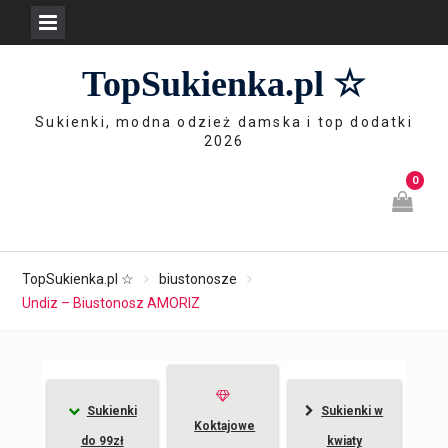
Skip
TopSukienka.pl ☆
to
content
Sukienki, modna odzież damska i top dodatki
2026
0
TopSukienka.pl ☆
biustonosze
Undiz – Biustonosz AMORIZ
Sukienki
Sukienki w
Koktajowe
do 99zł
kwiaty