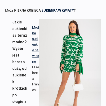
Może
PIĘKNA KOBIECA
SUKIENKA W KWIATY
?
Jakie
Mod
sukienki
na
są teraz
suki
modne?
enk
Wybór
a na
jest
wios
bardzo
nę
.
Elisa
duży, od
bett
sukiene
a
k
Fran
krótkich
chi.
po
długie z