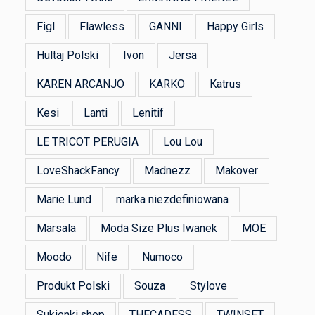
Figl
Flawless
GANNI
Happy Girls
Hultaj Polski
Ivon
Jersa
KAREN ARCANJO
KARKO
Katrus
Kesi
Lanti
Lenitif
LE TRICOT PERUGIA
Lou Lou
LoveShackFancy
Madnezz
Makover
Marie Lund
marka niezdefiniowana
Marsala
Moda Size Plus Iwanek
MOE
Moodo
Nife
Numoco
Produkt Polski
Souza
Stylove
Sukienki.shop
THECADESS
TWINSET