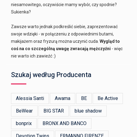
niesamowitego, oczywiście mamy wybór, czy spodnie?
Sukienka?
Zawsze warto jednak podkreślić siebie, zaprezentować
swoje wdzięki - w połączeniu z odpowiednimi butami,
makijażem oraz fryzurą można uczynić cuda.
Wygląd to
coś na co szczególną uwagę zwracają mężczyźni
- więc
nie warto ich zawieźć :)
Szukaj według Producenta
Alessia Santi
Awama
BE
Be Active
BeWear
BIG STAR
blue shadow
bonprix
BRONX AND BANCO
Devotion Twins
ERMANNO FIRENZE