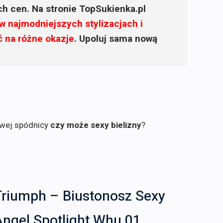
ich cen. Na stronie TopSukienka.pl
w najmodniejszych stylizacjach i
ć na różne okazje
. Upoluj sama nową
owej spódnicy
czy może sexy bielizny
?
Triumph – Biustonosz Sexy
Angel Spotlight Whu 01