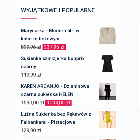
WYJĄTKOWE I POPULARNE
Marynarka - Modern fit - w
kolorze beżowym
Pierwotna
Aktualna
899,96
zł
337,95
zł
cena
cena
Sukienka szmizjerka bonprix
wynosiła:
wynosi:
czarny
899,96 zł.
337,95 zł.
119,99
zł
KAREN ARCANJO - Dzianinowa
czarna sukienka HELEN
Pierwotna
Aktualna
1590,00
zł
1034,00
zł
cena
cena
Luźna Sukienka bez Rękawów z
wynosiła:
wynosi:
Falbankami - Pistacjowa
1590,00 zł.
1034,00 zł.
129,90
zł