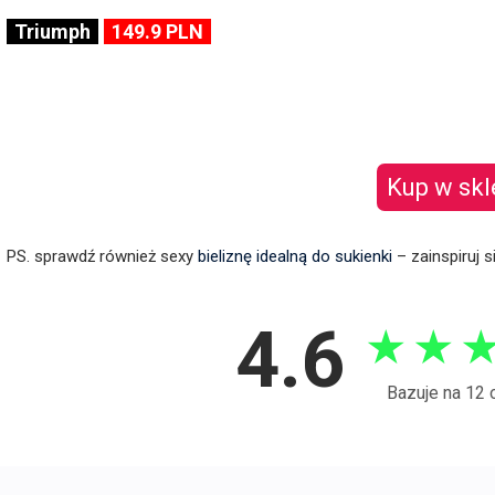
Triumph
149.9 PLN
Kup w skl
PS. sprawdź również sexy
bieliznę idealną do sukienki
– zainspiruj s
4.6
★
★
Bazuje na 12 