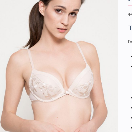
1
T
Do