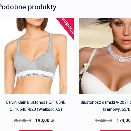
Podobne produkty
PROMOCJA!
Calvin Klein Biustonosz QF1654E
Biustonosz damski V-207
QF1654E -020 (Wielkość XS)
kremowy, 65/E
Pierwotna
Aktualna
Pierwotn
207,00
zł
190,00
zł
180,00
zł
174,0
cena
cena
cena