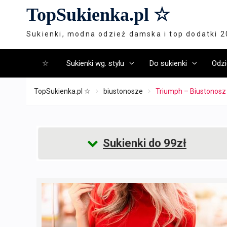
Skip
TopSukienka.pl ☆
to
content
Sukienki, modna odzież damska i top dodatki 
☆
Sukienki wg. stylu
Do sukienki
Odzi
TopSukienka.pl ☆
biustonosze
Triumph – Biustonosz
Sukienki do 99zł