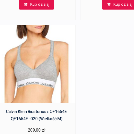
Kup dzisiaj
Kup dzisiaj
wynosiła:
wynosi:
wynosiła:
207,00 zł.
190,00 zł.
180,00 zł
Calvin Klein Biustonosz QF1654E
QF1654E -020 (Wielkość M)
209,00
zł