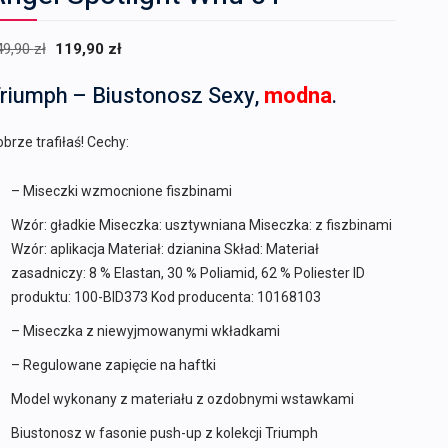
Pierwotna
Aktualna
49,90
zł
119,90
zł
cena
cena
riumph – Biustonosz Sexy,
modna
.
wynosiła:
wynosi:
149,90 zł.
119,90 zł.
brze trafiłaś! Cechy:
– Miseczki wzmocnione fiszbinami
Wzór: gładkie Miseczka: usztywniana Miseczka: z fiszbinami
Wzór: aplikacja Materiał: dzianina Skład: Materiał
zasadniczy: 8 % Elastan, 30 % Poliamid, 62 % Poliester ID
produktu: 100-BID373 Kod producenta: 10168103
– Miseczka z niewyjmowanymi wkładkami
– Regulowane zapięcie na haftki
Model wykonany z materiału z ozdobnymi wstawkami
Biustonosz w fasonie push-up z kolekcji Triumph