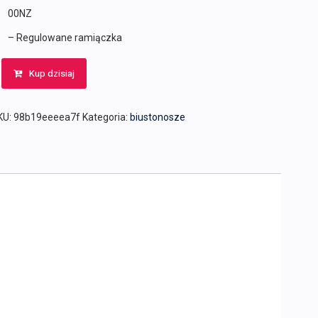
00NZ
– Regulowane ramiączka
Kup dzisiaj
KU:
98b19eeeea7f
Kategoria:
biustonosze