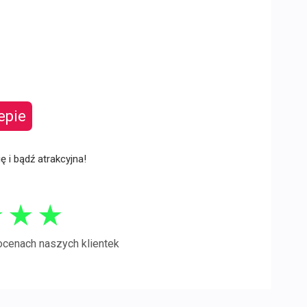
epie
ię i bądź atrakcyjna!
★
★
★
ocenach naszych klientek