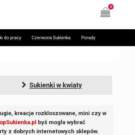
0
ki do pracy
Czerwona Sukienka
Porady
Sukienki w kwiaty
ugie, kreacje rozkloszowane, mini czy w
opSukienka.pl
byś mogła wybrać
ferty z dobrych internetowych sklepów.