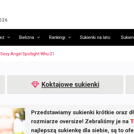
2026
eż
Bielizna
Rankingi
Sukienki na lato
Sukien
 Sexy Angel Spotlight Whu 01
Koktajowe sukienki
Przedstawiamy sukienki krótkie oraz dł
rozmiarze oversize! Zebraliśmy je na
T
najlepszą sukienkę dla siebie, są to o