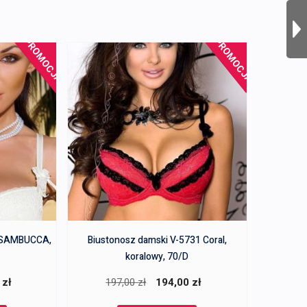
PROMOCJA!
PROMOCJA!
1 SAMBUCCA,
Biustonosz damski V-5731 Coral,
koralowy, 70/D
a
Aktualna
Pierwotna
Aktualna
0
zł
197,00
zł
194,00
zł
cena
cena
cena