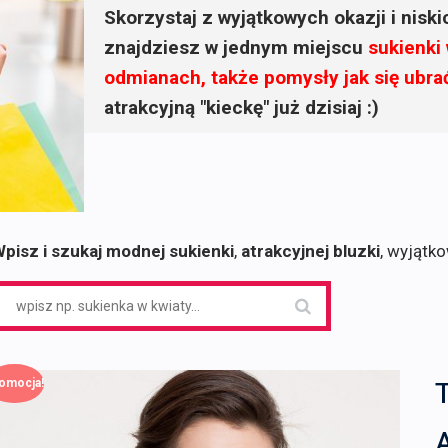
Skorzystaj z wyjątkowych okazji i nisk
znajdziesz w jednym miejscu
sukienki
odmianach, także pomysły jak się ubra
atrakcyjną "kieckę" już dzisiaj :)
pisz i szukaj modnej sukienki
,
atrakcyjnej bluzki
, wyjątk
earch
or:
omocja!