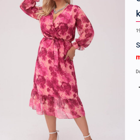
k
1
S
Do