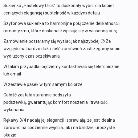
Sukienka „Pastelowy Urok” to doskonały wybór dla kobiet
ceniących elegancję i subtelność w każdym detalu
Szyfonowa sukienka to harmonijne połączenie delikatności i
romantyzmu, które doskonale wpisują się w wiosenną aurę
Zamówienie postaramy się wysłać jak najszybciej 🙂 Ze
względu na bardzo duża ilość zamówień zastrzegamy sobie
wydłużony czas oczekiwania
W takim przypadku będziemy kontaktować się telefonicznie
lub email
W zestawie pasek w tym samym kolorze
Całość została starannie podszyta
podszewką, gwarantując komfort noszenia i trwałość
wykonania
Rękawy 3/4 nadają jej elegancji i sprawiają, że jest idealna
zarówno na codzienne wyjścia, jak i na bardziej uroczyste
okazje