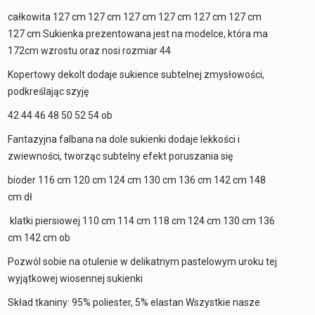
całkowita 127 cm 127 cm 127 cm 127 cm 127 cm 127 cm
127 cm Sukienka prezentowana jest na modelce, która ma
172cm wzrostu oraz nosi rozmiar 44
Kopertowy dekolt dodaje sukience subtelnej zmysłowości,
podkreślając szyję
42 44 46 48 50 52 54 ob
Fantazyjna falbana na dole sukienki dodaje lekkości i
zwiewności, tworząc subtelny efekt poruszania się
bioder 116 cm 120 cm 124 cm 130 cm 136 cm 142 cm 148
cm dł
klatki piersiowej 110 cm 114 cm 118 cm 124 cm 130 cm 136
cm 142 cm ob
Pozwól sobie na otulenie w delikatnym pastelowym uroku tej
wyjątkowej wiosennej sukienki
Skład tkaniny: 95% poliester, 5% elastan Wszystkie nasze