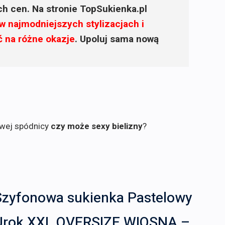
ich cen. Na stronie TopSukienka.pl
w najmodniejszych stylizacjach i
ć na różne okazje
. Upoluj sama nową
owej spódnicy
czy może sexy bielizny
?
Szyfonowa sukienka Pastelowy
Urok XXL OVERSIZE WIOSNA –