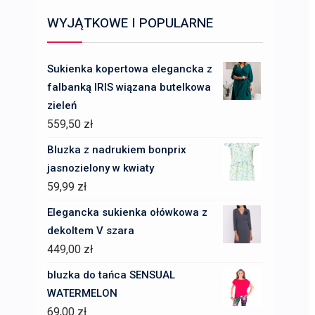
WYJĄTKOWE I POPULARNE
Sukienka kopertowa elegancka z
falbanką IRIS wiązana butelkowa
zieleń
559,50
zł
Bluzka z nadrukiem bonprix
jasnozielony w kwiaty
59,99
zł
Elegancka sukienka ołówkowa z
dekoltem V szara
449,00
zł
bluzka do tańca SENSUAL
WATERMELON
69,00
zł