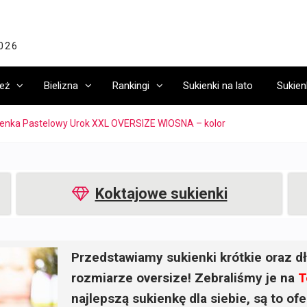
2026
eż
Bielizna
Rankingi
Sukienki na lato
Sukien
enka Pastelowy Urok XXL OVERSIZE WIOSNA – kolor
Koktajowe sukienki
Przedstawiamy sukienki krótkie oraz dł
rozmiarze oversize! Zebraliśmy je na
T
najlepszą sukienkę dla siebie, są to o