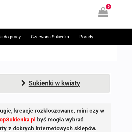
0
ki do pracy
Czerwona Sukienka
Porady
Sukienki w kwiaty
ugie, kreacje rozkloszowane, mini czy w
opSukienka.pl
byś mogła wybrać
ferty z dobrych internetowych sklepów.