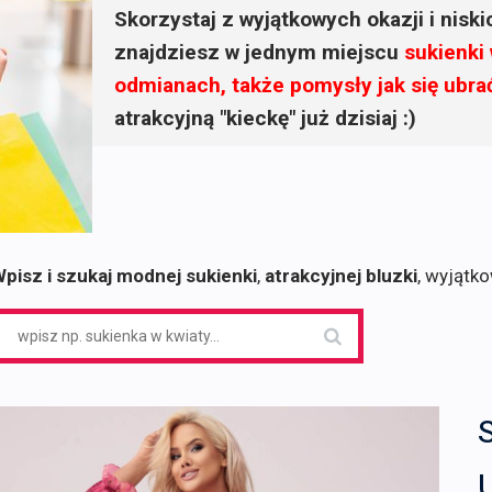
Skorzystaj z wyjątkowych okazji i nisk
znajdziesz w jednym miejscu
sukienki
odmianach, także pomysły jak się ubra
atrakcyjną "kieckę" już dzisiaj :)
pisz i szukaj modnej sukienki
,
atrakcyjnej bluzki
, wyjątk
earch
or: