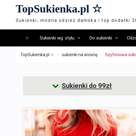
Skip
TopSukienka.pl ☆
to
content
Sukienki, modna odzież damska i top dodatki 
☆
Sukienki wg. stylu
Do sukienki
Odzi
TopSukienka.pl ☆
sukienki na wiosnę
Szyfonowa suki
Sukienki do 99zł