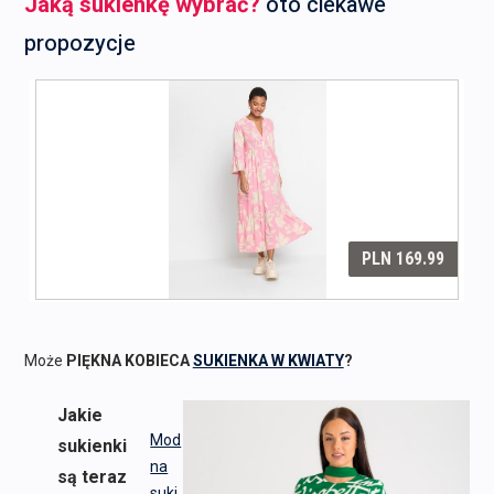
Jaką sukienkę wybrać?
oto ciekawe
propozycje
Może
PIĘKNA KOBIECA
SUKIENKA W KWIATY
?
Jakie
Mod
sukienki
na
są teraz
suki