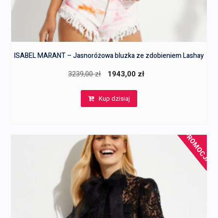
ISABEL MARANT – Jasnoróżowa bluzka ze zdobieniem Lashay
Pierwotna
Aktualna
3239,00
zł
1943,00
zł
cena
cena
Kup dzisiaj
wynosiła:
wynosi:
3239,00 zł.
1943,00 zł.
PROMOCJA!