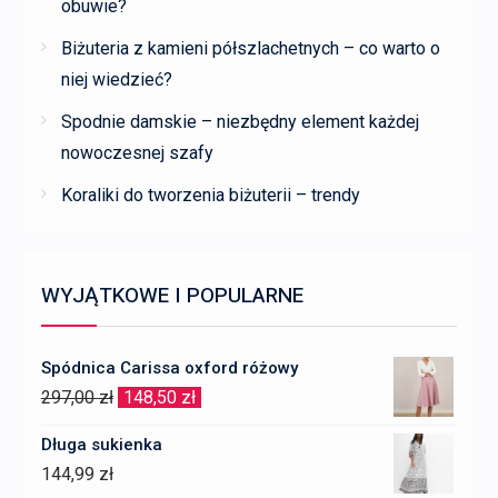
obuwie?
Biżuteria z kamieni półszlachetnych – co warto o
niej wiedzieć?
Spodnie damskie – niezbędny element każdej
nowoczesnej szafy
Koraliki do tworzenia biżuterii – trendy
WYJĄTKOWE I POPULARNE
Spódnica Carissa oxford różowy
Pierwotna
Aktualna
297,00
zł
148,50
zł
cena
cena
Długa sukienka
wynosiła:
wynosi:
144,99
zł
297,00 zł.
148,50 zł.