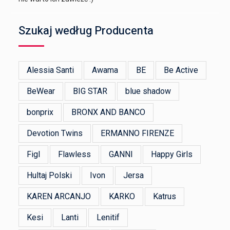
Szukaj według Producenta
Alessia Santi
Awama
BE
Be Active
BeWear
BIG STAR
blue shadow
bonprix
BRONX AND BANCO
Devotion Twins
ERMANNO FIRENZE
Figl
Flawless
GANNI
Happy Girls
Hultaj Polski
Ivon
Jersa
KAREN ARCANJO
KARKO
Katrus
Kesi
Lanti
Lenitif