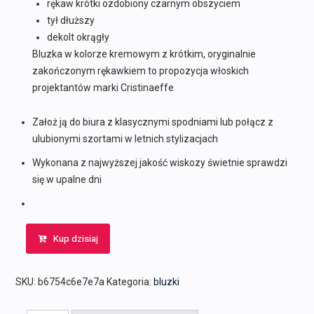
rękaw krótki ozdobiony czarnym obszyciem
tył dłuższy
dekolt okrągły
Bluzka w kolorze kremowym z krótkim, oryginalnie
zakończonym rękawkiem to propozycja włoskich
projektantów marki Cristinaeffe
Założ ją do biura z klasycznymi spodniami lub połącz z
ulubionymi szortami w letnich stylizacjach
Wykonana z najwyższej jakość wiskozy świetnie sprawdzi
się w upalne dni
Kup dzisiaj
SKU:
b6754c6e7e7a
Kategoria:
bluzki