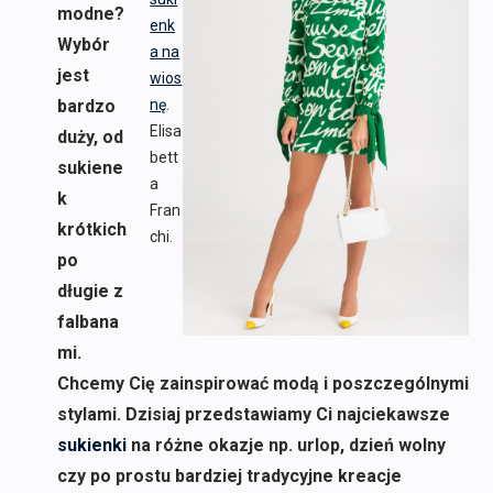
modne?
enk
Wybór
a na
jest
wios
bardzo
nę
.
Elisa
duży, od
bett
sukiene
a
k
Fran
krótkich
chi.
po
długie z
falbana
mi.
Chcemy Cię zainspirować modą i poszczególnymi
stylami. Dzisiaj przedstawiamy Ci najciekawsze
sukienki
na różne okazje np. urlop, dzień wolny
czy po prostu bardziej tradycyjne kreacje