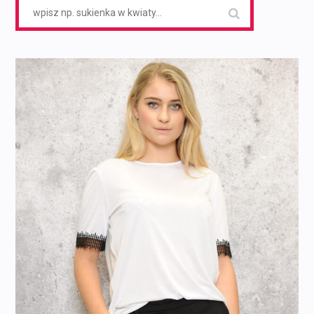
Search
for: