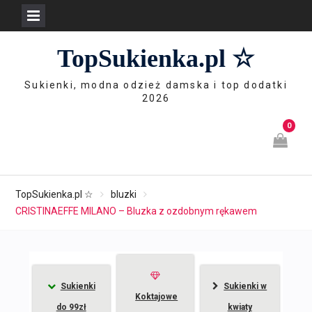
Skip
TopSukienka.pl ☆
to
content
Sukienki, modna odzież damska i top dodatki
2026
0
TopSukienka.pl ☆
bluzki
CRISTINAEFFE MILANO – Bluzka z ozdobnym rękawem
Sukienki
Sukienki w
Koktajowe
do 99zł
kwiaty