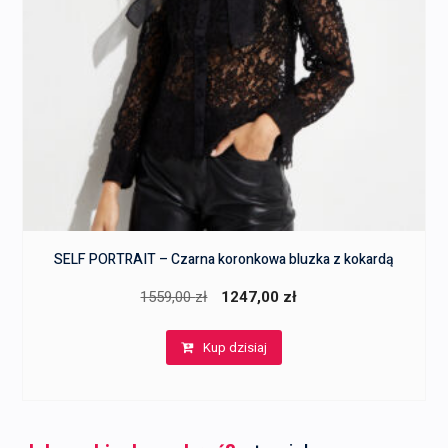
SELF PORTRAIT – Czarna koronkowa bluzka z kokardą
Pierwotna
Aktualna
1559,00
zł
1247,00
zł
cena
cena
Kup dzisiaj
wynosiła:
wynosi:
1559,00 zł.
1247,00 zł.