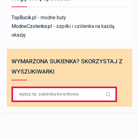
TopBucik.pl
- modne buty
ModneCzolenka.pl
- szpilki i czółenka na każdą
okazję
WYMARZONA SUKIENKA? SKORZYSTAJ Z
WYSZUKIWARKI
Search
for: