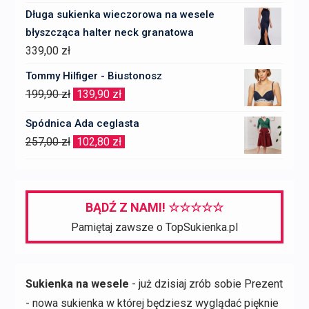
Długa sukienka wieczorowa na wesele
błyszcząca halter neck granatowa
339,00
zł
Tommy Hilfiger - Biustonosz
Pierwotna
Aktualna
199,90
zł
139,90
zł
cena
cena
Spódnica Ada ceglasta
wynosiła:
wynosi:
Pierwotna
Aktualna
257,00
zł
102,80
zł
199,90 zł.
139,90 zł.
cena
cena
wynosiła:
wynosi:
257,00 zł.
102,80 zł.
BĄDŹ Z NAMI! ☆☆☆☆☆
Pamiętaj zawsze o TopSukienka.pl
Sukienka na wesele
- już dzisiaj zrób sobie Prezent
- nowa sukienka w której będziesz wyglądać pięknie