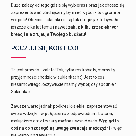
Dużo zależy od tego gdzie się wybierasz oraz jak chcesz się
zaprezentować. Zachęcamy by mieć wybór - to ogromna
wygoda! Obecnie sukienki nie są tak drogie jak to bywało
jeszcze kilka lat temu i nawet
zakup kilku przepięknych
kreacji nie zrujnuje Twojego budżetu
!
POCZUJ SIĘ KOBIECO!
To jest prawda - zaleta! Tak, tylko my kobiety, mamy tą
przyjemności chodzić w sukienkach :) Jest to coś
niesamowitego, oczywiście mamy wybór, czy spodnie?
Sukienka?
Zawsze warto jednak podkreślić siebie, zaprezentować
swoje wdzięki - w połączeniu z odpowiednimi butami,
makijażem oraz fryzurą można uczynić cuda.
Wygląd to
coś na co szczególną uwagę zwracają mężczyźni
- więc
nie warto ich zawieźć :)