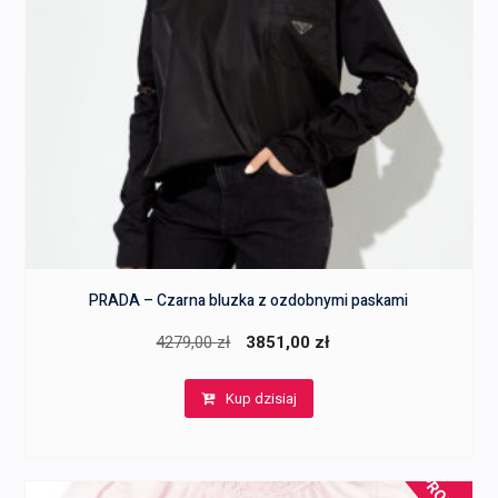
PRADA – Czarna bluzka z ozdobnymi paskami
Pierwotna
Aktualna
4279,00
zł
3851,00
zł
cena
cena
Kup dzisiaj
wynosiła:
wynosi:
4279,00 zł.
3851,00 zł.