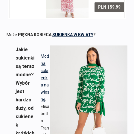
Może
PIĘKNA KOBIECA
SUKIENKA W KWIATY
?
Jakie
Mod
sukienki
na
są teraz
suki
modne?
enk
Wybór
a na
jest
wios
bardzo
nę
.
Elisa
duży, od
bett
sukiene
a
k
Fran
krótkich