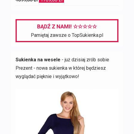
cena
cena
wynosiła:
wynosi:
1899,00 zł.
1709,00 zł.
BĄDŹ Z NAMI! ☆☆☆☆☆
Pamiętaj zawsze o TopSukienka.pl
Sukienka na wesele
- już dzisiaj zrób sobie
Prezent - nowa sukienka w której będziesz
wyglądać pięknie i wyjątkowo!