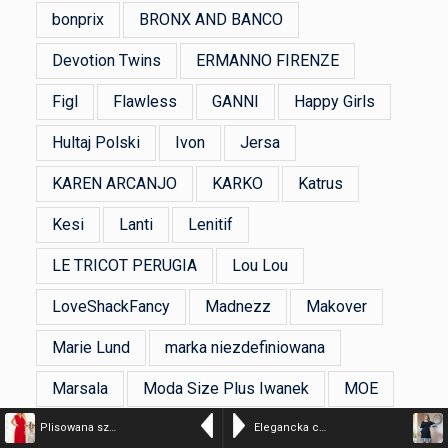
bonprix
BRONX AND BANCO
Devotion Twins
ERMANNO FIRENZE
Figl
Flawless
GANNI
Happy Girls
Hultaj Polski
Ivon
Jersa
KAREN ARCANJO
KARKO
Katrus
Kesi
Lanti
Lenitif
LE TRICOT PERUGIA
Lou Lou
LoveShackFancy
Madnezz
Makover
Marie Lund
marka niezdefiniowana
Marsala
Moda Size Plus Iwanek
MOE
Moodo
Nife
Numoco
Plisowana szyfonowa sukienka 7/8 z falbankami czerwona
Elegancka czarna sukienka Hosanna z falbankami XXL OVERSIZE JESIEŃ