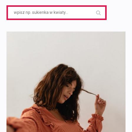
Search
for: