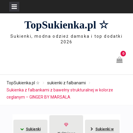
Skip
TopSukienka.pl ☆
to
content
Sukienki, modna odzież damska i top dodatki
2026
0
TopSukienka.pl ☆
sukienki z falbanami
Sukienka z falbankami z bawełny strukturalnej w kolorze
ceglanym – GINGER BY MARSALA
Sukienki
Sukienki w