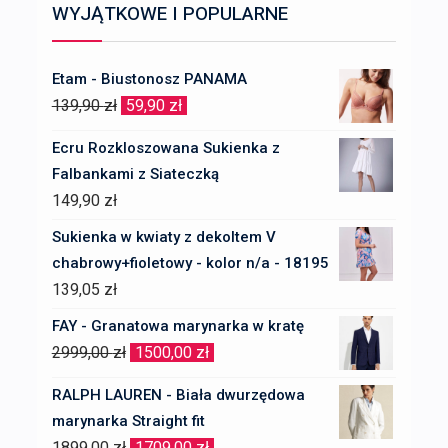
WYJĄTKOWE I POPULARNE
Etam - Biustonosz PANAMA
Pierwotna
Aktualna
139,90
zł
59,90
zł
cena
cena
Ecru Rozkloszowana Sukienka z
wynosiła:
wynosi:
Falbankami z Siateczką
139,90 zł.
59,90 zł.
149,90
zł
Sukienka w kwiaty z dekoltem V
chabrowy+fioletowy - kolor n/a - 18195
139,05
zł
FAY - Granatowa marynarka w kratę
Pierwotna
Aktualna
2999,00
zł
1500,00
zł
cena
cena
RALPH LAUREN - Biała dwurzędowa
wynosiła:
wynosi:
marynarka Straight fit
2999,00 zł.
1500,00 zł.
Pierwotna
Aktualna
1899,00
zł
1709,00
zł