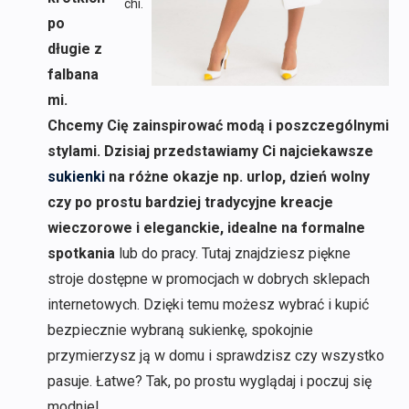
chi.
po
długie z
falbana
mi.
Chcemy Cię zainspirować modą i poszczególnymi
stylami. Dzisiaj przedstawiamy Ci najciekawsze
sukienki
na różne okazje np. urlop, dzień wolny
czy po prostu bardziej tradycyjne kreacje
wieczorowe i eleganckie, idealne na formalne
spotkania
lub do pracy. Tutaj znajdziesz piękne
stroje dostępne w promocjach w dobrych sklepach
internetowych. Dzięki temu możesz wybrać i kupić
bezpiecznie wybraną sukienkę, spokojnie
przymierzysz ją w domu i sprawdzisz czy wszystko
pasuje. Łatwe? Tak, po prostu wyglądaj i poczuj się
modnie!