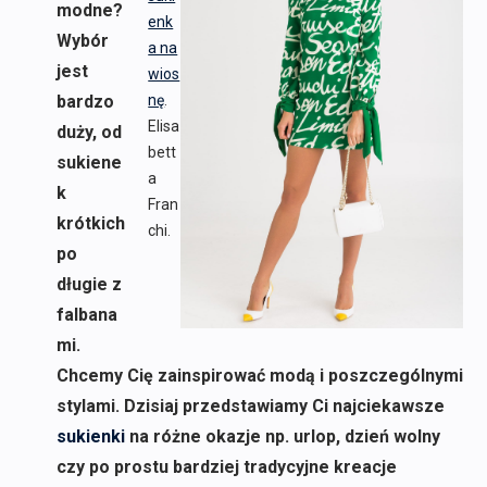
modne?
enk
Wybór
a na
jest
wios
bardzo
nę
.
Elisa
duży, od
bett
sukiene
a
k
Fran
krótkich
chi.
po
długie z
falbana
mi.
Chcemy Cię zainspirować modą i poszczególnymi
stylami. Dzisiaj przedstawiamy Ci najciekawsze
sukienki
na różne okazje np. urlop, dzień wolny
czy po prostu bardziej tradycyjne kreacje