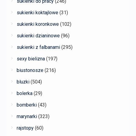
sukienki do pracy
(246)
sukienki koktajlowe
(31)
sukienki koronkowe
(102)
sukienki dzianinowe
(96)
sukienki z falbanami
(295)
sexy bielizna
(197)
biustonosze
(216)
bluzki
(504)
bolerka
(29)
bomberki
(43)
marynarki
(323)
rajstopy
(60)