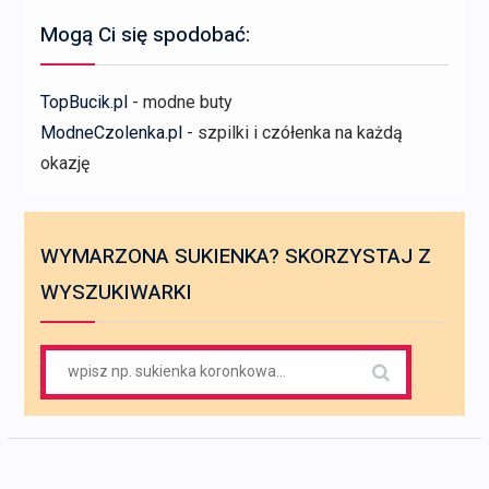
Mogą Ci się spodobać:
TopBucik.pl
- modne buty
ModneCzolenka.pl
- szpilki i czółenka na każdą
okazję
WYMARZONA SUKIENKA? SKORZYSTAJ Z
WYSZUKIWARKI
Search
for: