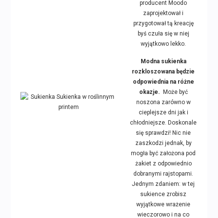
producent Moodo
zaprojektował i
przygotował tą kreację
byś czuła się w niej
wyjątkowo lekko.
Modna sukienka
rozkloszowana będzie
odpowiednia na różne
okazje.
Może być
noszona zarówno w
cieplejsze dni jak i
chłodniejsze. Doskonale
się sprawdzi! Nic nie
zaszkodzi jednak, by
mogła być założona pod
żakiet z odpowiednio
dobranymi rajstopami.
Jednym zdaniem: w tej
sukience zrobisz
wyjątkowe wrażenie
wieczorowo i na co