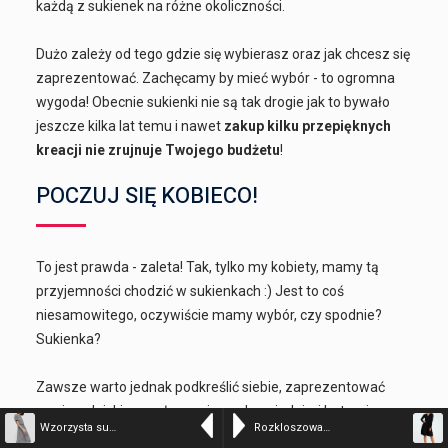
każdą z sukienek na różne okoliczności.
Dużo zależy od tego gdzie się wybierasz oraz jak chcesz się
zaprezentować. Zachęcamy by mieć wybór - to ogromna
wygoda! Obecnie sukienki nie są tak drogie jak to bywało
jeszcze kilka lat temu i nawet
zakup kilku przepięknych
kreacji nie zrujnuje Twojego budżetu
!
POCZUJ SIĘ KOBIECO!
To jest prawda - zaleta! Tak, tylko my kobiety, mamy tą
przyjemności chodzić w sukienkach :) Jest to coś
niesamowitego, oczywiście mamy wybór, czy spodnie?
Sukienka?
Zawsze warto jednak podkreślić siebie, zaprezentować
swoje wdzięki - w połączeniu z odpowiednimi butami,
Wzorzysta sukienka z wiskozy czarna
Rozkloszowana kopertowa wiązana sukienka czarna
makijażem oraz fryzurą można uczynić cuda.
Wygląd to