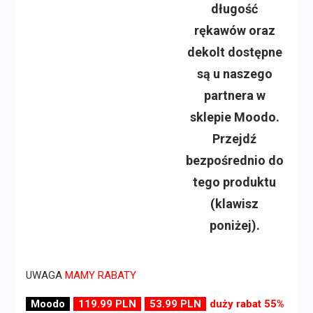
długość
rękawów oraz
dekolt dostępne
są u naszego
partnera w
sklepie Moodo.
Przejdź
bezpośrednio do
tego produktu
(klawisz
poniżej).
UWAGA
MAMY RABATY
Moodo
119.99 PLN
53.99 PLN
duży rabat 55%