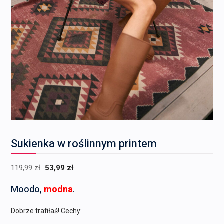
Sukienka w roślinnym printem
Pierwotna
Aktualna
119,99
zł
53,99
zł
cena
cena
Moodo,
modna
.
wynosiła:
wynosi:
119,99 zł.
53,99 zł.
Dobrze trafiłaś! Cechy: