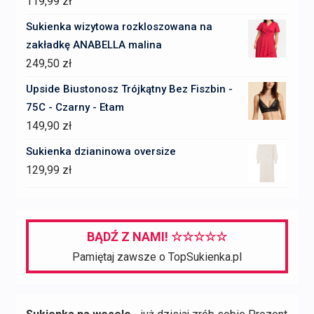
119,99
zł
Sukienka wizytowa rozkloszowana na
zakładkę ANABELLA malina
249,50
zł
Upside Biustonosz Trójkątny Bez Fiszbin -
75C - Czarny - Etam
149,90
zł
Sukienka dzianinowa oversize
129,99
zł
BĄDŹ Z NAMI! ☆☆☆☆☆
Pamiętaj zawsze o TopSukienka.pl