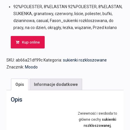
92%POLIESTER, 8%ELASTAN 92%POLIESTER, 8%ELASTAN,
SUKIENKA, granatowy, czerwony, liście, poliester, bufki,
dzianinowa, casual, Fason_sukienki rozkloszowana, do
pracy, na co dzień, okrągły, łezka, wiązanie, Przed kolano
Kup online
SKU:
ab66a21df99c
Kategoria:
sukienki rozkloszowane
Znacznik:
Moodo
Opis
Informacje dodatkowe
Opis
Zwiewność i swoboda to
główne cechy
sukienki
rozkloszowanej
,