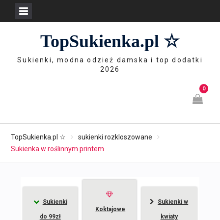
Skip
TopSukienka.pl ☆
to
content
Sukienki, modna odzież damska i top dodatki
2026
0
TopSukienka.pl ☆
sukienki rozkloszowane
Sukienka w roślinnym printem
Sukienki
Sukienki w
Koktajowe
do 99zł
kwiaty