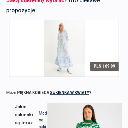
Jaką sukienkę wybrać?
oto ciekawe
propozycje
Może
PIĘKNA KOBIECA
SUKIENKA W KWIATY
?
Jakie
Mod
sukienki
na
są teraz
suki