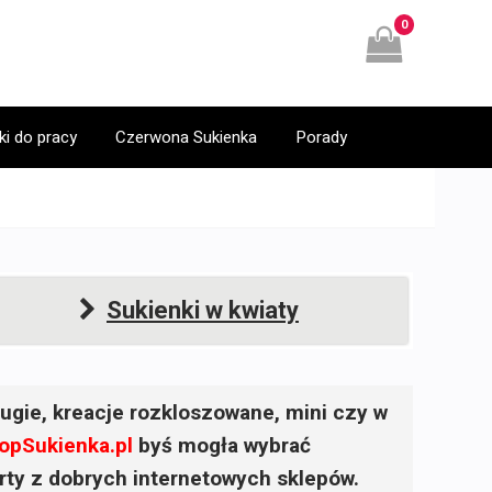
0
ki do pracy
Czerwona Sukienka
Porady
Sukienki w kwiaty
ugie, kreacje rozkloszowane, mini czy w
opSukienka.pl
byś mogła wybrać
ferty z dobrych internetowych sklepów.