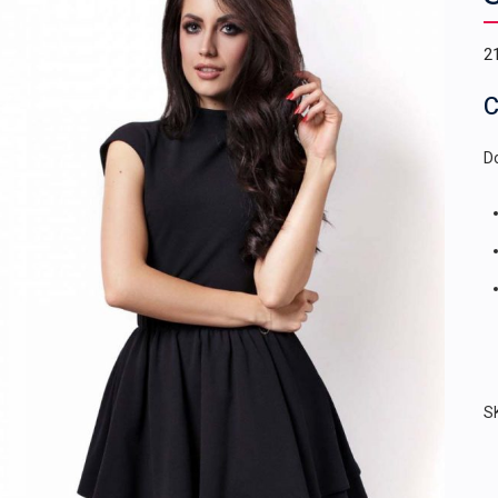
2
C
Do
S