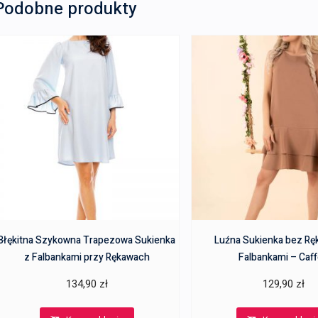
Podobne produkty
Błękitna Szykowna Trapezowa Sukienka
Luźna Sukienka bez R
z Falbankami przy Rękawach
Falbankami – Caf
134,90
zł
129,90
zł