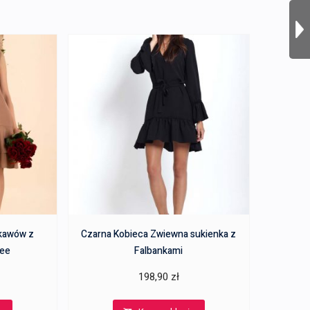
ękawów z
Czarna Kobieca Zwiewna sukienka z
fee
Falbankami
198,90
zł