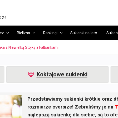
2026
eż
Bielizna
Rankingi
Sukienki na lato
Sukien
ka z Niewielką Stójką z Falbankami
Koktajowe sukienki
Przedstawiamy sukienki krótkie oraz dł
rozmiarze oversize! Zebraliśmy je na
T
najlepszą sukienkę dla siebie, są to o