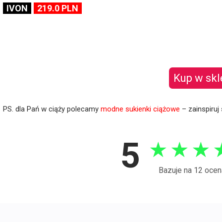
IVON
219.0 PLN
Kup w skl
PS. dla Pań w ciąży polecamy
modne sukienki ciążowe
– zainspiruj 
5
★
★
★
Bazuje na 12 ocen