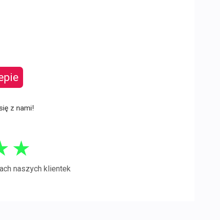
epie
się z nami!
★
★
ach naszych klientek