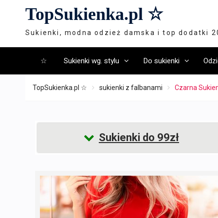
Skip
TopSukienka.pl ☆
to
content
Sukienki, modna odzież damska i top dodatki 
☆
Sukienki wg. stylu
Do sukienki
Odzi
TopSukienka.pl ☆
sukienki z falbanami
Czarna Sukien
Sukienki do 99zł