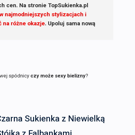
ich cen. Na stronie TopSukienka.pl
w najmodniejszych stylizacjach i
ć na różne okazje
. Upoluj sama nową
owej spódnicy
czy może sexy bielizny
?
zarna Sukienka z Niewielką
tójką z Falbankami