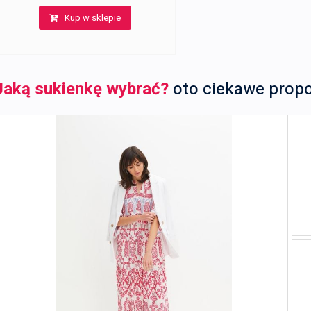
Kup w sklepie
Jaką sukienkę wybrać?
oto ciekawe prop