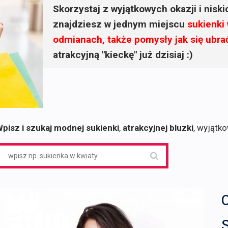
Skorzystaj z wyjątkowych okazji i nisk
znajdziesz w jednym miejscu
sukienki
odmianach, także pomysły jak się ubra
atrakcyjną "kieckę" już dzisiaj :)
pisz i szukaj modnej sukienki
,
atrakcyjnej bluzki
, wyjątk
earch
or:
C
S