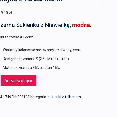
19,00
zł
zarna Sukienka z Niewielką,
modna
.
brze trafiłaś! Cechy:
Warianty kolorystyczne: czarny, czerwony, ecru
Dostępne rozmiary: S (36), M (38), L (40)
Materiał: wiskoza 85%elastan 15%
Kup w sklepie
KU:
7492bb30f193
Kategoria:
sukienki z falbanami