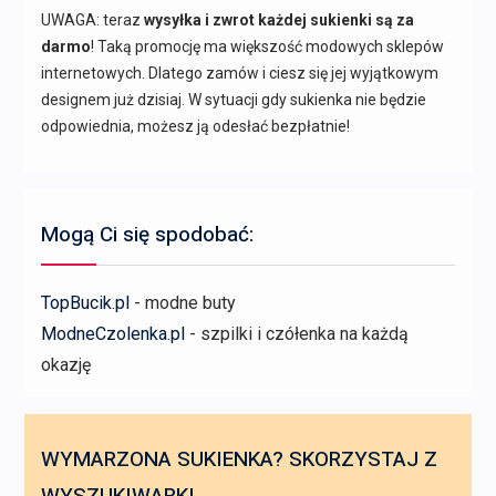
UWAGA: teraz
wysyłka i zwrot każdej sukienki są za
darmo
! Taką promocję ma większość modowych sklepów
internetowych. Dlatego zamów i ciesz się jej wyjątkowym
designem już dzisiaj. W sytuacji gdy sukienka nie będzie
odpowiednia, możesz ją odesłać bezpłatnie!
Mogą Ci się spodobać:
TopBucik.pl
- modne buty
ModneCzolenka.pl
- szpilki i czółenka na każdą
okazję
WYMARZONA SUKIENKA? SKORZYSTAJ Z
WYSZUKIWARKI