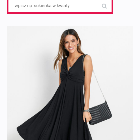
Search
for: