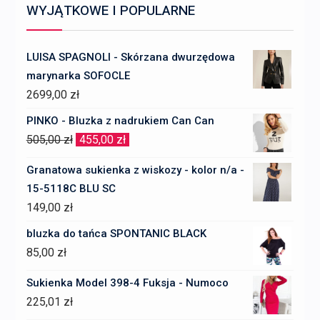
WYJĄTKOWE I POPULARNE
LUISA SPAGNOLI - Skórzana dwurzędowa
marynarka SOFOCLE
2699,00
zł
PINKO - Bluzka z nadrukiem Can Can
Pierwotna
Aktualna
505,00
zł
455,00
zł
cena
cena
Granatowa sukienka z wiskozy - kolor n/a -
wynosiła:
wynosi:
15-5118C BLU SC
505,00 zł.
455,00 zł.
149,00
zł
bluzka do tańca SPONTANIC BLACK
85,00
zł
Sukienka Model 398-4 Fuksja - Numoco
225,01
zł