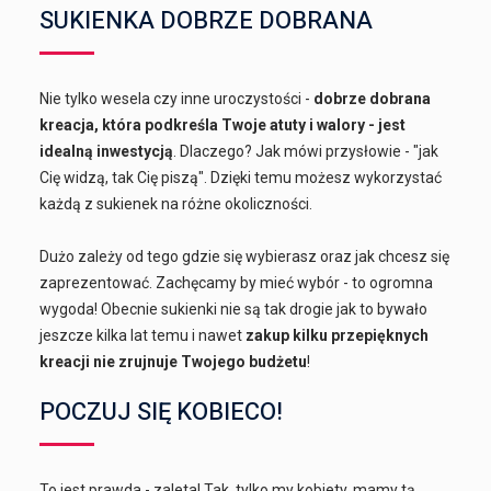
SUKIENKA DOBRZE DOBRANA
Nie tylko wesela czy inne uroczystości -
dobrze dobrana
kreacja, która podkreśla Twoje atuty i walory - jest
idealną inwestycją
. Dlaczego? Jak mówi przysłowie - "jak
Cię widzą, tak Cię piszą". Dzięki temu możesz wykorzystać
każdą z sukienek na różne okoliczności.
Dużo zależy od tego gdzie się wybierasz oraz jak chcesz się
zaprezentować. Zachęcamy by mieć wybór - to ogromna
wygoda! Obecnie sukienki nie są tak drogie jak to bywało
jeszcze kilka lat temu i nawet
zakup kilku przepięknych
kreacji nie zrujnuje Twojego budżetu
!
POCZUJ SIĘ KOBIECO!
To jest prawda - zaleta! Tak, tylko my kobiety, mamy tą