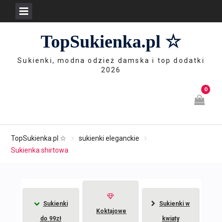
Skip
TopSukienka.pl ☆
to
content
Sukienki, modna odzież damska i top dodatki
2026
0
TopSukienka.pl ☆
sukienki eleganckie
Sukienka shirtowa
Sukienki
Sukienki w
Koktajowe
do 99zł
kwiaty