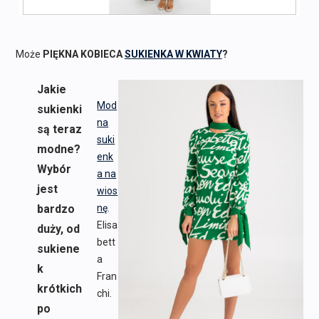
Może
PIĘKNA KOBIECA
SUKIENKA W KWIATY
?
Jakie
Mod
sukienki
na
są teraz
suki
modne?
enk
Wybór
a na
jest
wios
bardzo
nę
.
Elisa
duży, od
bett
sukiene
a
k
Fran
krótkich
chi.
po