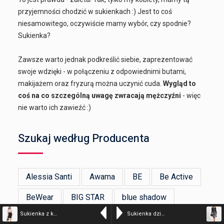
przyjemności chodzić w sukienkach :) Jest to coś
niesamowitego, oczywiście mamy wybór, czy spodnie?
Sukienka?
Zawsze warto jednak podkreślić siebie, zaprezentować
swoje wdzięki - w połączeniu z odpowiednimi butami,
makijażem oraz fryzurą można uczynić cuda.
Wygląd to
coś na co szczególną uwagę zwracają mężczyźni
- więc
nie warto ich zawieźć :)
Szukaj według Producenta
Alessia Santi
Awama
BE
Be Active
BeWear
BIG STAR
blue shadow
Sukienka z koronką
Sukienka dzianinowa
bonprix
BRONX AND BANCO