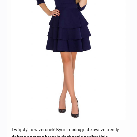
Twój styl to wizerunek! Bycie modną jest zawsze trendy,
dobrze dobrane kreacje doskonale podkreślają