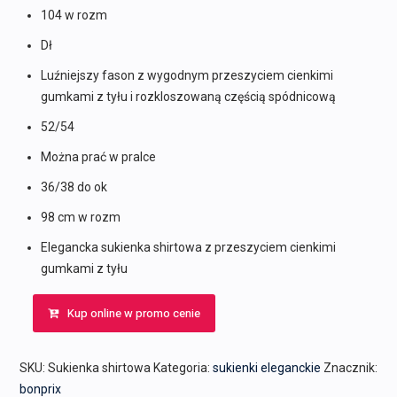
104 w rozm
Dł
Luźniejszy fason z wygodnym przeszyciem cienkimi
gumkami z tyłu i rozkloszowaną częścią spódnicową
52/54
Można prać w pralce
36/38 do ok
98 cm w rozm
Elegancka sukienka shirtowa z przeszyciem cienkimi
gumkami z tyłu
Kup online w promo cenie
SKU:
Sukienka shirtowa
Kategoria:
sukienki eleganckie
Znacznik:
bonprix