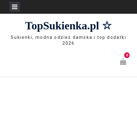
Skip
TopSukienka.pl ☆
to
content
Sukienki, modna odzież damska i top dodatki
2026
0