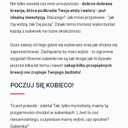
Nie tylko wesela czy inne uroczystości -
dobrze dobrana
kreacja, która podkreśla Twoje atuty i walory - jest
idealną inwestycją
. Dlaczego? Jak mówi przysłowie - "jak
Cię widzą, tak Cię piszą". Dzięki temu możesz wykorzystać
każdą z sukienek na różne okoliczności.
Dużo zależy od tego gdzie się wybierasz oraz jak chcesz się
zaprezentować. Zachęcamy by mieć wybór - to ogromna
wygoda! Obecnie sukienki nie są tak drogie jak to bywało
jeszcze kilka lat temu i nawet
zakup kilku przepięknych
kreacji nie zrujnuje Twojego budżetu
!
POCZUJ SIĘ KOBIECO!
To jest prawda - zaleta! Tak, tylko my kobiety, mamy tą
przyjemności chodzić w sukienkach :) Jest to coś
niesamowitego, oczywiście mamy wybór, czy spodnie?
Sukienka?