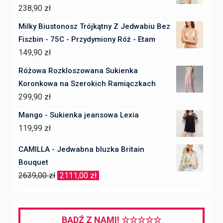
238,90
zł
Milky Biustonosz Trójkątny Z Jedwabiu Bez
Fiszbin - 75C - Przydymiony Róż - Etam
149,90
zł
Różowa Rozkloszowana Sukienka
Koronkowa na Szerokich Ramiączkach
299,90
zł
Mango - Sukienka jeansowa Lexia
119,99
zł
CAMILLA - Jedwabna bluzka Britain
Bouquet
Pierwotna
Aktualna
2639,00
zł
2111,00
zł
cena
cena
wynosiła:
wynosi:
2639,00 zł.
2111,00 zł.
BĄDŹ Z NAMI! ☆☆☆☆☆