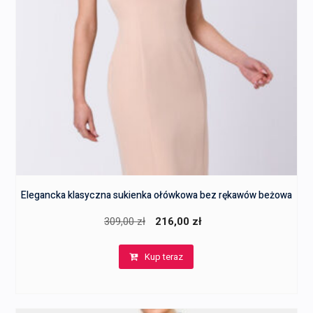
Elegancka klasyczna sukienka ołówkowa bez rękawów beżowa
Pierwotna
Aktualna
309,00
zł
216,00
zł
cena
cena
Kup teraz
wynosiła:
wynosi:
309,00 zł.
216,00 zł.