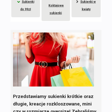
Sukienki
Sukienki w
Koktajowe
do 99zł
kwiaty
sukienki
Przedstawiamy sukienki krótkie oraz
długie, kreacje rozkloszowane, mini
czy w rozmiarze oversize! Zebraliśmy