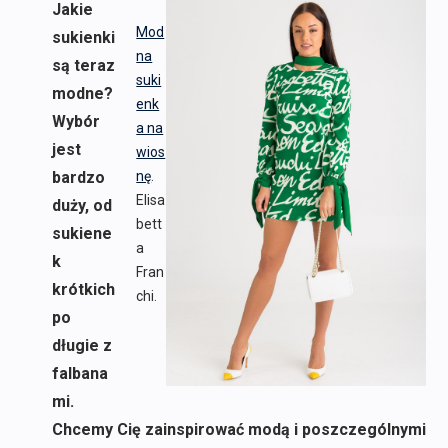
Jakie
Mod
sukienki
na
są teraz
suki
modne?
enk
Wybór
a na
jest
wios
bardzo
nę
.
Elisa
duży, od
bett
sukiene
a
k
Fran
krótkich
chi.
po
długie z
falbana
mi.
Chcemy Cię zainspirować modą i poszczególnymi