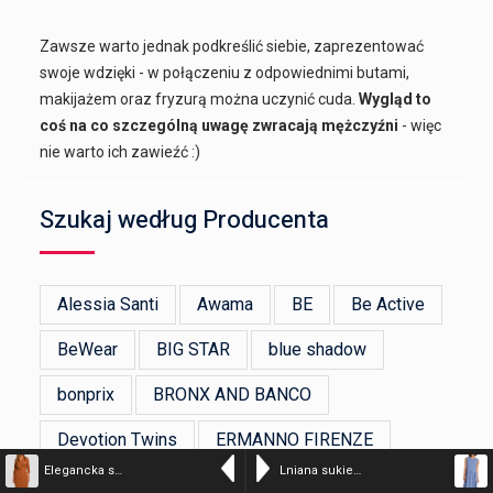
Zawsze warto jednak podkreślić siebie, zaprezentować
swoje wdzięki - w połączeniu z odpowiednimi butami,
makijażem oraz fryzurą można uczynić cuda.
Wygląd to
coś na co szczególną uwagę zwracają mężczyźni
- więc
nie warto ich zawieźć :)
Szukaj według Producenta
Alessia Santi
Awama
BE
Be Active
BeWear
BIG STAR
blue shadow
bonprix
BRONX AND BANCO
Devotion Twins
ERMANNO FIRENZE
Elegancka sukienka biznesowa kopertowa midi z paskiem w talii brązowa
Lniana sukienka trapezowa na lato bez rękawów z marszczeniem niebieska
Figl
Flawless
GANNI
Happy Girls