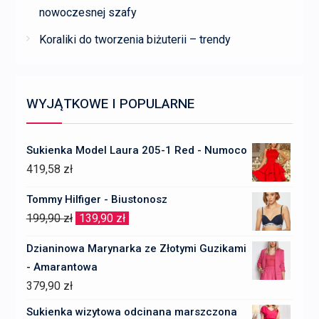
nowoczesnej szafy
Koraliki do tworzenia biżuterii – trendy
WYJĄTKOWE I POPULARNE
Sukienka Model Laura 205-1 Red - Numoco
419,58
zł
Tommy Hilfiger - Biustonosz
Pierwotna
Aktualna
199,90
zł
139,90
zł
cena
cena
Dzianinowa Marynarka ze Złotymi Guzikami
wynosiła:
wynosi:
- Amarantowa
199,90 zł.
139,90 zł.
379,90
zł
Sukienka wizytowa odcinana marszczona