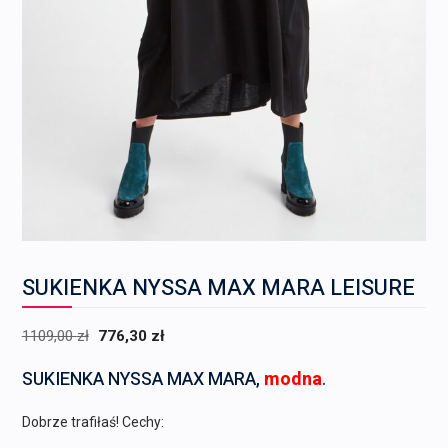
SUKIENKA NYSSA MAX MARA LEISURE
Pierwotna
Aktualna
1109,00
zł
776,30
zł
cena
cena
SUKIENKA NYSSA MAX MARA,
modna
.
wynosiła:
wynosi:
1109,00 zł.
776,30 zł.
Dobrze trafiłaś! Cechy: