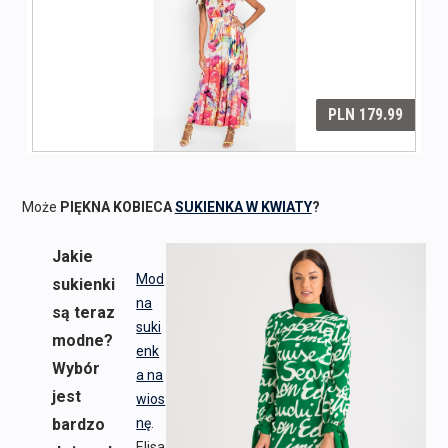
Może
PIĘKNA KOBIECA
SUKIENKA W KWIATY
?
Jakie
Mod
sukienki
na
są teraz
suki
modne?
enk
Wybór
a na
jest
wios
bardzo
nę
.
Elisa