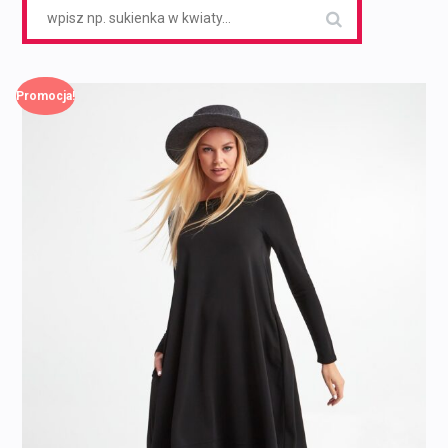
Search
for:
Promocja!