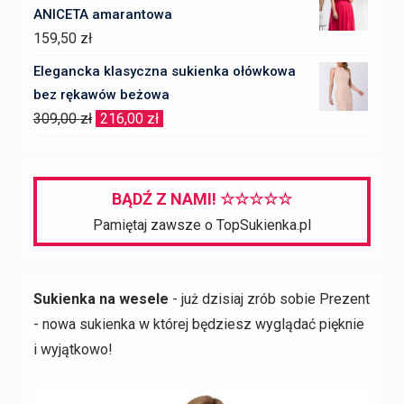
ANICETA amarantowa
159,50
zł
Elegancka klasyczna sukienka ołówkowa
bez rękawów beżowa
Pierwotna
Aktualna
309,00
zł
216,00
zł
cena
cena
wynosiła:
wynosi:
309,00 zł.
216,00 zł.
BĄDŹ Z NAMI! ☆☆☆☆☆
Pamiętaj zawsze o TopSukienka.pl
Sukienka na wesele
- już dzisiaj zrób sobie Prezent
- nowa sukienka w której będziesz wyglądać pięknie
i wyjątkowo!