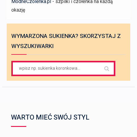
ModneCzolenka.pl
- szpilki i czółenka na każdą
okazję
WYMARZONA SUKIENKA? SKORZYSTAJ Z
WYSZUKIWARKI
Search
for:
WARTO MIEĆ SWÓJ STYL