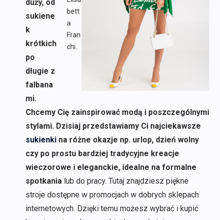
duży, od
bett
sukiene
a
k
Fran
krótkich
chi.
po
długie z
falbana
mi.
Chcemy Cię zainspirować modą i poszczególnymi
stylami. Dzisiaj przedstawiamy Ci najciekawsze
sukienki
na różne okazje np. urlop, dzień wolny
czy po prostu bardziej tradycyjne kreacje
wieczorowe i eleganckie, idealne na formalne
spotkania
lub do pracy. Tutaj znajdziesz piękne
stroje dostępne w promocjach w dobrych sklepach
internetowych. Dzięki temu możesz wybrać i kupić