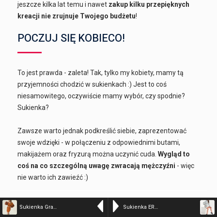
jeszcze kilka lat temu i nawet
zakup kilku przepięknych
kreacji nie zrujnuje Twojego budżetu
!
POCZUJ SIĘ KOBIECO!
To jest prawda - zaleta! Tak, tylko my kobiety, mamy tą
przyjemności chodzić w sukienkach :) Jest to coś
niesamowitego, oczywiście mamy wybór, czy spodnie?
Sukienka?
Zawsze warto jednak podkreślić siebie, zaprezentować
swoje wdzięki - w połączeniu z odpowiednimi butami,
makijażem oraz fryzurą można uczynić cuda.
Wygląd to
coś na co szczególną uwagę zwracają mężczyźni
- więc
nie warto ich zawieźć :)
Szukaj według Producenta
Sukienka Grace J. – karmel
Sukienka ERAMNNO FIRENZE