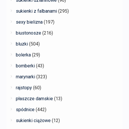
sukienki dzianinowe
(96)
sukienki z falbanami
(295)
sexy bielizna
(197)
biustonosze
(216)
bluzki
(504)
bolerka
(29)
bomberki
(43)
marynarki
(323)
rajstopy
(60)
płaszcze damskie
(13)
spódnice
(442)
sukienki ciążowe
(12)