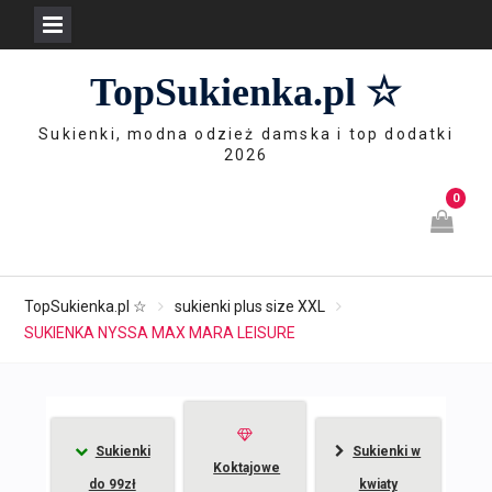
Skip
TopSukienka.pl ☆
to
content
Sukienki, modna odzież damska i top dodatki
2026
0
TopSukienka.pl ☆
sukienki plus size XXL
SUKIENKA NYSSA MAX MARA LEISURE
Sukienki
Sukienki w
Koktajowe
do 99zł
kwiaty