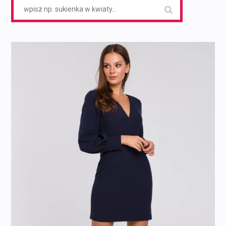
Search
for: