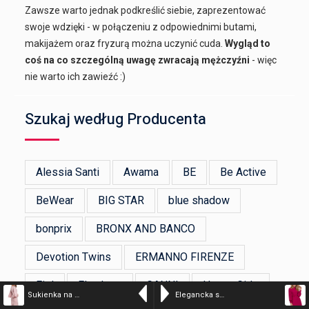
Zawsze warto jednak podkreślić siebie, zaprezentować
swoje wdzięki - w połączeniu z odpowiednimi butami,
makijażem oraz fryzurą można uczynić cuda.
Wygląd to
coś na co szczególną uwagę zwracają mężczyźni
- więc
nie warto ich zawieźć :)
Szukaj według Producenta
Alessia Santi
Awama
BE
Be Active
BeWear
BIG STAR
blue shadow
bonprix
BRONX AND BANCO
Devotion Twins
ERMANNO FIRENZE
Figl
Flawless
GANNI
Happy Girls
Sukienka na wesele elegancka midi z bufiastymi rękawami pudrowy róż
Elegancka sukienka z bufiastymi rękawami czerwona trapezowa mini