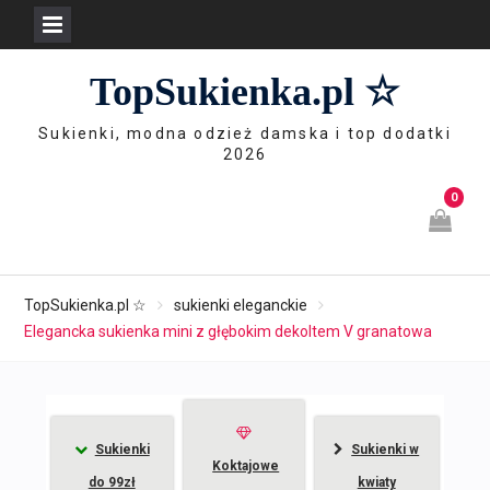
Skip
TopSukienka.pl ☆
to
content
Sukienki, modna odzież damska i top dodatki
2026
0
TopSukienka.pl ☆
sukienki eleganckie
Elegancka sukienka mini z głębokim dekoltem V granatowa
Sukienki
Sukienki w
Koktajowe
do 99zł
kwiaty