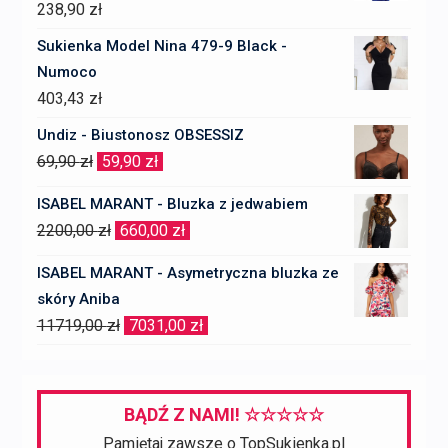
238,90
zł
Sukienka Model Nina 479-9 Black -
Numoco
403,43
zł
Undiz - Biustonosz OBSESSIZ
Pierwotna
Aktualna
69,90
zł
59,90
zł
cena
cena
ISABEL MARANT - Bluzka z jedwabiem
wynosiła:
wynosi:
Pierwotna
Aktualna
2200,00
zł
660,00
zł
69,90 zł.
59,90 zł.
cena
cena
ISABEL MARANT - Asymetryczna bluzka ze
wynosiła:
wynosi:
skóry Aniba
2200,00 zł.
660,00 zł.
Pierwotna
Aktualna
11719,00
zł
7031,00
zł
cena
cena
wynosiła:
wynosi:
11719,00 zł.
7031,00 zł.
BĄDŹ Z NAMI! ☆☆☆☆☆
Pamiętaj zawsze o TopSukienka.pl