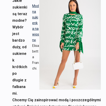
Jakie
Mod
sukienki
na
są teraz
suki
modne?
enk
Wybór
a na
jest
wios
bardzo
nę
.
Elisa
duży, od
bett
sukiene
a
k
Fran
krótkich
chi.
po
długie z
falbana
mi.
Chcemy Cię zainspirować modą i poszczególnymi