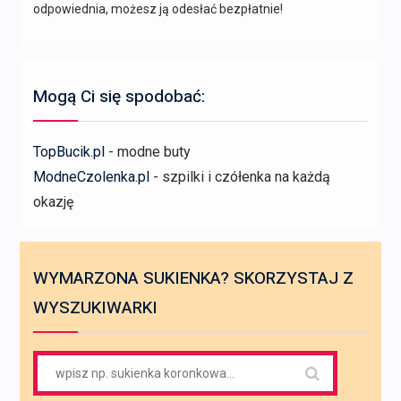
odpowiednia, możesz ją odesłać bezpłatnie!
Mogą Ci się spodobać:
TopBucik.pl
- modne buty
ModneCzolenka.pl
- szpilki i czółenka na każdą
okazję
WYMARZONA SUKIENKA? SKORZYSTAJ Z
WYSZUKIWARKI
Search
for: