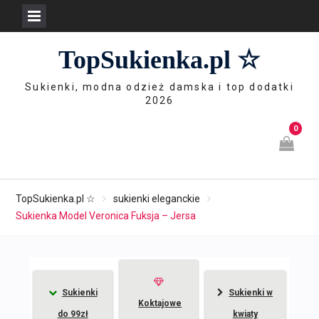
Skip
TopSukienka.pl ☆
to
content
Sukienki, modna odzież damska i top dodatki
2026
0
TopSukienka.pl ☆
sukienki eleganckie
Sukienka Model Veronica Fuksja – Jersa
Sukienki
Sukienki w
Koktajowe
do 99zł
kwiaty