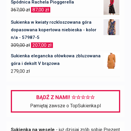
Spódnica Rachela Pioggerella
wynosiła:
wynosi:
Pierwotna
Aktualna
367,00
zł
87,00
zł
497,00 zł.
247,00 zł.
cena
cena
Sukienka w kwiaty rozkloszowana góra
wynosiła:
wynosi:
dopasowana kopertowa niebieska - kolor
367,00 zł.
87,00 zł.
n/a - 57987-5
Pierwotna
Aktualna
309,00
zł
207,00
zł
cena
cena
Sukienka elegancka ołówkowa zbluzowana
wynosiła:
wynosi:
góra i dekolt V brązowa
309,00 zł.
207,00 zł.
279,00
zł
BĄDŹ Z NAMI! ☆☆☆☆☆
Pamiętaj zawsze o TopSukienka.pl
Sukienka na wesele
- już dzisiaj zrób sobie Prezent