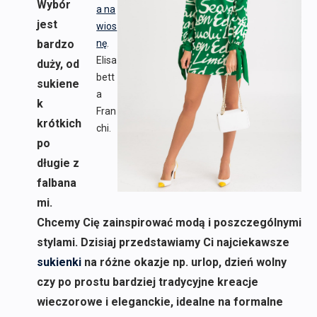
Wybór
a na
jest
wios
bardzo
nę
.
Elisa
duży, od
bett
sukiene
a
k
Fran
krótkich
chi.
po
długie z
falbana
mi.
Chcemy Cię zainspirować modą i poszczególnymi
stylami. Dzisiaj przedstawiamy Ci najciekawsze
sukienki
na różne okazje np. urlop, dzień wolny
czy po prostu bardziej tradycyjne kreacje
wieczorowe i eleganckie, idealne na formalne