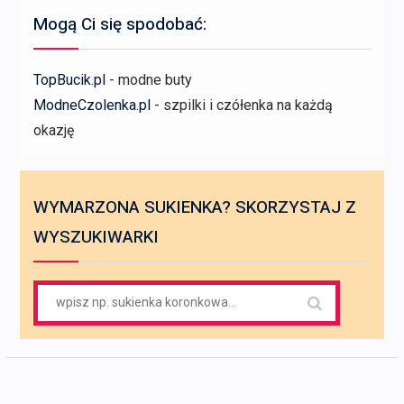
Mogą Ci się spodobać:
TopBucik.pl
- modne buty
ModneCzolenka.pl
- szpilki i czółenka na każdą
okazję
WYMARZONA SUKIENKA? SKORZYSTAJ Z
WYSZUKIWARKI
Search
for: