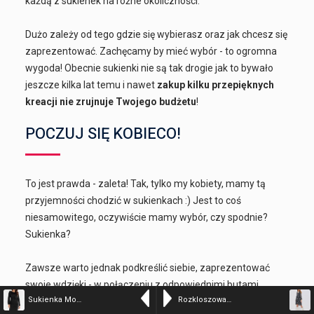
każdą z sukienek na różne okoliczności.
Dużo zależy od tego gdzie się wybierasz oraz jak chcesz się
zaprezentować. Zachęcamy by mieć wybór - to ogromna
wygoda! Obecnie sukienki nie są tak drogie jak to bywało
jeszcze kilka lat temu i nawet
zakup kilku przepięknych
kreacji nie zrujnuje Twojego budżetu
!
POCZUJ SIĘ KOBIECO!
To jest prawda - zaleta! Tak, tylko my kobiety, mamy tą
przyjemności chodzić w sukienkach :) Jest to coś
niesamowitego, oczywiście mamy wybór, czy spodnie?
Sukienka?
Zawsze warto jednak podkreślić siebie, zaprezentować
swoje wdzięki - w połączeniu z odpowiednimi butami,
Sukienka Model A551 Black – awama
Rozkloszowana sukienka w roślinny wzór
makijażem oraz fryzurą można uczynić cuda.
Wygląd to