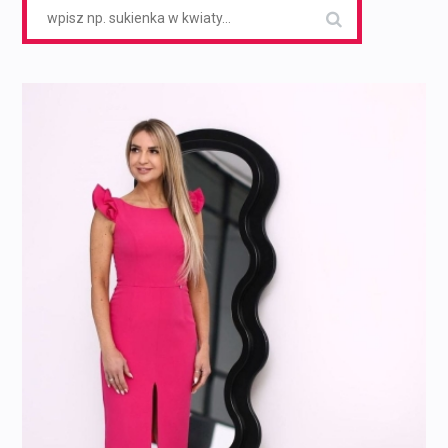
Search
for: