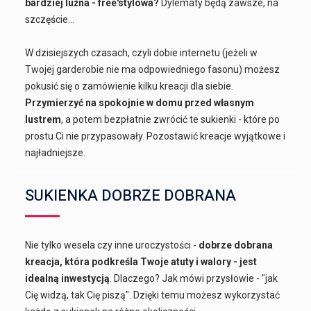
bardziej luźna - free'stylowa?
Dylematy będą zawsze, na
szczęście...
W dzisiejszych czasach, czyli dobie internetu (jeżeli w
Twojej garderobie nie ma odpowiedniego fasonu) możesz
pokusić się o zamówienie kilku kreacji dla siebie.
Przymierzyć na spokojnie w domu przed własnym
lustrem
, a potem bezpłatnie zwrócić te sukienki - które po
prostu Ci nie przypasowały. Pozostawić kreacje wyjątkowe i
najładniejsze.
SUKIENKA DOBRZE DOBRANA
Nie tylko wesela czy inne uroczystości -
dobrze dobrana
kreacja, która podkreśla Twoje atuty i walory - jest
idealną inwestycją
. Dlaczego? Jak mówi przysłowie - "jak
Cię widzą, tak Cię piszą". Dzięki temu możesz wykorzystać