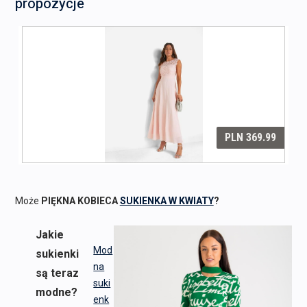
propozycje
Może
PIĘKNA KOBIECA
SUKIENKA W KWIATY
?
Jakie
Mod
sukienki
na
są teraz
suki
modne?
enk