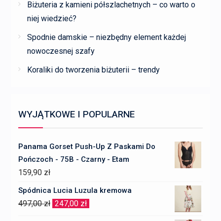
Biżuteria z kamieni półszlachetnych – co warto o
niej wiedzieć?
Spodnie damskie – niezbędny element każdej
nowoczesnej szafy
Koraliki do tworzenia biżuterii – trendy
WYJĄTKOWE I POPULARNE
Panama Gorset Push-Up Z Paskami Do
Pończoch - 75B - Czarny - Etam
159,90
zł
Spódnica Lucia Luzula kremowa
Pierwotna
Aktualna
497,00
zł
247,00
zł
cena
cena