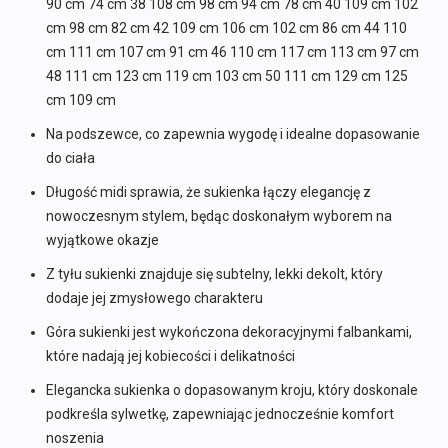
90 cm 74 cm 38 108 cm 98 cm 94 cm 78 cm 40 109 cm 102
cm 98 cm 82 cm 42 109 cm 106 cm 102 cm 86 cm 44 110
cm 111 cm 107 cm 91 cm 46 110 cm 117 cm 113 cm 97 cm
48 111 cm 123 cm 119 cm 103 cm 50 111 cm 129 cm 125
cm 109 cm
Na podszewce, co zapewnia wygodę i idealne dopasowanie
do ciała
Długość midi sprawia, że sukienka łączy elegancję z
nowoczesnym stylem, będąc doskonałym wyborem na
wyjątkowe okazje
Z tyłu sukienki znajduje się subtelny, lekki dekolt, który
dodaje jej zmysłowego charakteru
Góra sukienki jest wykończona dekoracyjnymi falbankami,
które nadają jej kobiecości i delikatności
Elegancka sukienka o dopasowanym kroju, który doskonale
podkreśla sylwetkę, zapewniając jednocześnie komfort
noszenia