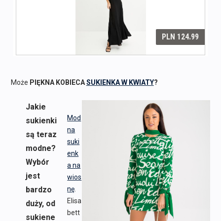
Może
PIĘKNA KOBIECA
SUKIENKA W KWIATY
?
Jakie
Mod
sukienki
na
są teraz
suki
modne?
enk
Wybór
a na
jest
wios
bardzo
nę
.
Elisa
duży, od
bett
sukiene