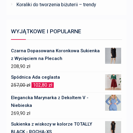
Koraliki do tworzenia biżuterii – trendy
WYJĄTKOWE I POPULARNE
Czarna Dopasowana Koronkowa Sukienka
z Wycięciem na Plecach
208,90
zł
Spódnica Ada ceglasta
Pierwotna
Aktualna
257,00
zł
102,80
zł
cena
cena
Elegancka Marynarka z Dekoltem V -
wynosiła:
wynosi:
Niebieska
257,00 zł.
102,80 zł.
269,90
zł
Sukienka z wiskozy w kolorze TOTALLY
BLACK - ROCHA-XS