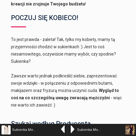
kreacji nie zrujnuje Twojego budżetu
!
POCZUJ SIĘ KOBIECO!
To jest prawda - zaleta! Tak, tylko my kobiety, mamy tą
przyjemności chodzić w sukienkach :) Jest to coś
niesamowitego, oczywiście mamy wybór, czy spodnie?
Sukienka?
Zawsze warto jednak podkreślić siebie, zaprezentować
swoje wdzięki - w połączeniu z odpowiednimi butami,
makijażem oraz fryzurą można uczynić cuda.
Wygląd to
coś na co szczególną uwagę zwracają mężczyźni
- więc
nie warto ich zawieźć :)
Szukaj według Producenta
Sukienka Model A633 Beige – awama
Sukienka Model 170-7 Navy – Numoco