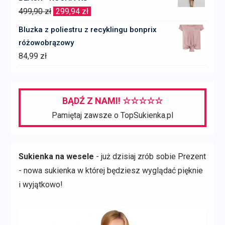
Pierwotna
Aktualna
499,90
zł
299,94
zł
cena
cena
Bluzka z poliestru z recyklingu bonprix
wynosiła:
wynosi:
różowobrązowy
499,90 zł.
299,94 zł.
84,99
zł
BĄDŹ Z NAMI! ☆☆☆☆☆
Pamiętaj zawsze o TopSukienka.pl
Sukienka na wesele
- już dzisiaj zrób sobie Prezent
- nowa sukienka w której będziesz wyglądać pięknie
i wyjątkowo!