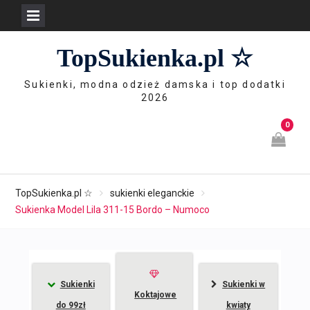
Skip
TopSukienka.pl ☆
to
content
Sukienki, modna odzież damska i top dodatki
2026
0
TopSukienka.pl ☆
sukienki eleganckie
Sukienka Model Lila 311-15 Bordo – Numoco
Sukienki
Sukienki w
Koktajowe
do 99zł
kwiaty