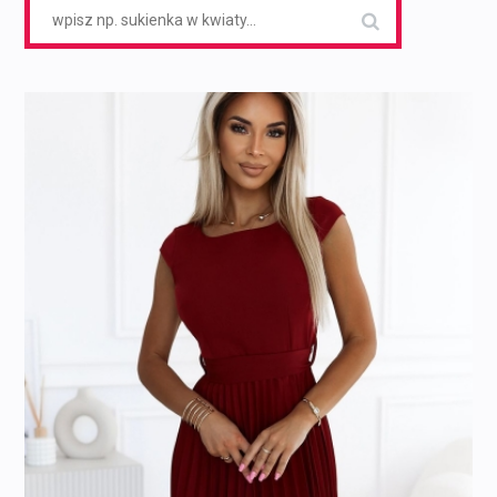
Search
for: