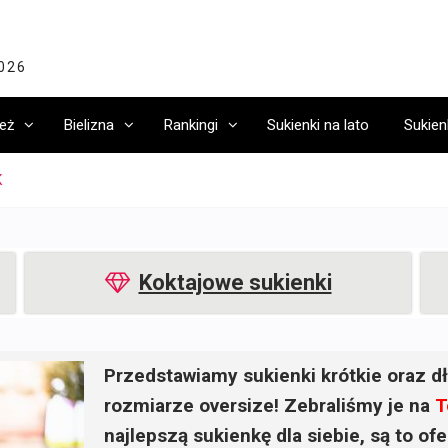
2026
eż
Bielizna
Rankingi
Sukienki na lato
Sukien
K
Koktajowe sukienki
Przedstawiamy sukienki krótkie oraz dł
rozmiarze oversize! Zebraliśmy je na
T
najlepszą sukienkę dla siebie, są to o