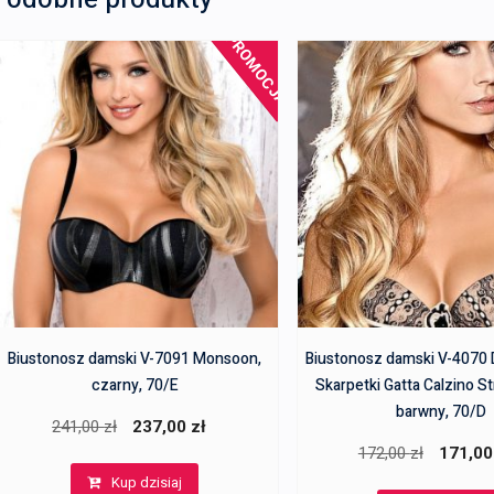
PROMOCJA!
Biustonosz damski V-7091 Monsoon,
Biustonosz damski V-4070
czarny, 70/E
Skarpetki Gatta Calzino St
barwny, 70/D
Pierwotna
Aktualna
241,00
zł
237,00
zł
Pierwotn
172,00
zł
171,0
cena
cena
cena
Kup dzisiaj
wynosiła:
wynosi: