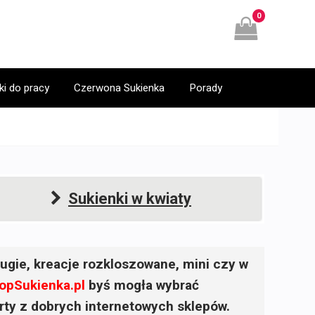
0
ki do pracy
Czerwona Sukienka
Porady
Sukienki w kwiaty
ugie, kreacje rozkloszowane, mini czy w
opSukienka.pl
byś mogła wybrać
ferty z dobrych internetowych sklepów.