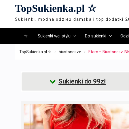
Skip
TopSukienka.pl ☆
to
content
Sukienki, modna odzież damska i top dodatki 
☆
Sukienki wg. stylu
Do sukienki
Odzi
TopSukienka.pl ☆
biustonosze
Etam – Biustonosz IN
Sukienki do 99zł