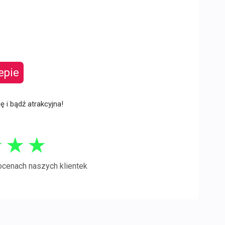
epie
ię i bądź atrakcyjna!
★
★
★
ocenach naszych klientek