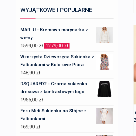
WYJĄTKOWE I POPULARNE
MARLU - Kremowa marynarka z
wełny
Pierwotna
Aktualna
1599,00
zł
1279,00
zł
cena
cena
Wzorzysta Dziewczęca Sukienka z
wynosiła:
wynosi:
Falbankami w Kolorowe Pióra
1599,00 zł.
1279,00 zł.
148,90
zł
DSQUARED2 - Czarna sukienka
dresowa z kontrastowym logo
1955,00
zł
Ecru Midi Sukienka na Stójce z
Falbankami
Z
169,90
zł