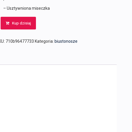
– Usztywniona miseczka
Kup dzisiaj
KU:
710b96477733
Kategoria:
biustonosze