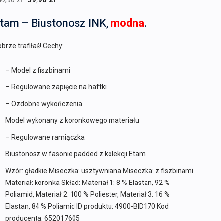
49,90
zł
59,90
zł
cena
cena
tam – Biustonosz INK,
modna
.
wynosiła:
wynosi:
149,90 zł.
59,90 zł.
brze trafiłaś! Cechy:
– Model z fiszbinami
– Regulowane zapięcie na haftki
– Ozdobne wykończenia
Model wykonany z koronkowego materiału
– Regulowane ramiączka
Biustonosz w fasonie padded z kolekcji Etam
Wzór: gładkie Miseczka: usztywniana Miseczka: z fiszbinami
Materiał: koronka Skład: Materiał 1: 8 % Elastan, 92 %
Poliamid, Materiał 2: 100 % Poliester, Materiał 3: 16 %
Elastan, 84 % Poliamid ID produktu: 4900-BID170 Kod
producenta: 652017605