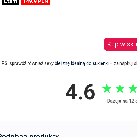
Etam
149.9 PLN
Kup w skl
PS. sprawdź również sexy
bieliznę idealną do sukienki
– zainspiruj s
4.6
★
★
Bazuje na 12 
Podobne produkty