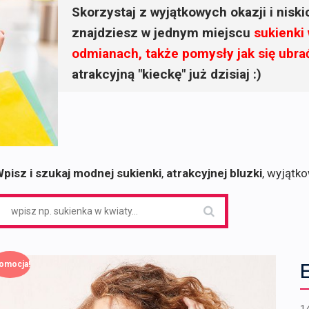
Skorzystaj z wyjątkowych okazji i nisk
znajdziesz w jednym miejscu
sukienki
odmianach, także pomysły jak się ubra
atrakcyjną "kieckę" już dzisiaj :)
pisz i szukaj modnej sukienki
,
atrakcyjnej bluzki
, wyjątk
earch
or:
omocja!