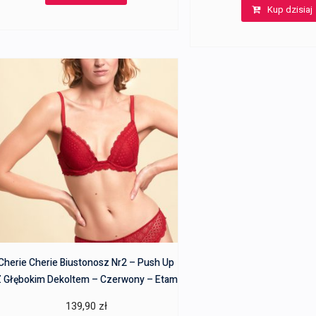
Kup dzisiaj
wynosiła:
241,00 zł.
237,00 zł.
172,00 zł
Cherie Cherie Biustonosz Nr2 – Push Up
 Głębokim Dekoltem – Czerwony – Etam
139,90
zł