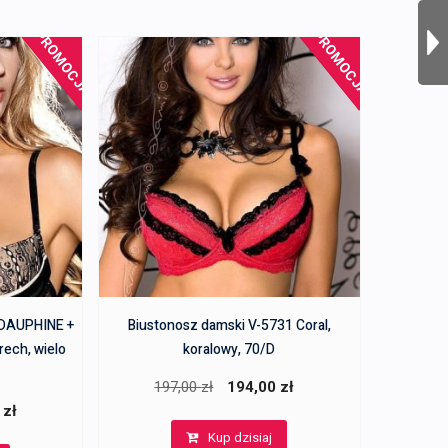
PROMOCJA!
PROMOCJA!
 DAUPHINE +
Biustonosz damski V-5731 Coral,
rech, wielo
koralowy, 70/D
Pierwotna
Aktualna
197,00
zł
194,00
zł
a
Aktualna
0
zł
cena
cena
cena
Kup dzisiaj
wynosiła:
wynosi: