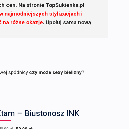
ich cen. Na stronie TopSukienka.pl
w najmodniejszych stylizacjach i
ć na różne okazje
. Upoluj sama nową
owej spódnicy
czy może sexy bielizny
?
Etam – Biustonosz INK
Pierwotna
Aktualna