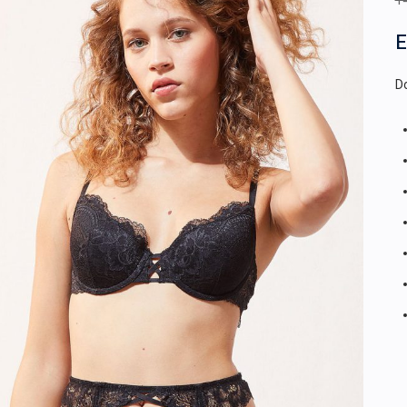
1
E
Do