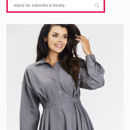
Search
for: