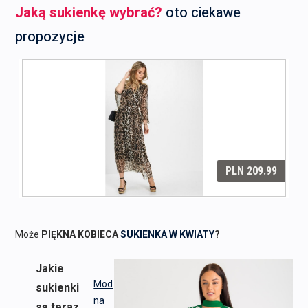
Jaką sukienkę wybrać?
oto ciekawe
propozycje
Może
PIĘKNA KOBIECA
SUKIENKA W KWIATY
?
Jakie
Mod
sukienki
na
są teraz