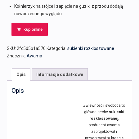
Kołnierzyk na stójce i zapięcie na guziki z przodu dodają
nowoczesnego wyglądu
Kup online
SKU:
2fc5d5b1a570
Kategoria:
sukienki rozkloszowane
Znacznik:
Awama
Opis
Informacje dodatkowe
Opis
Zwiewność i swoboda to
główne cechy
sukienki
rozkloszowanej
,
producent awama
zaprojektował i
przygotował tą kreację