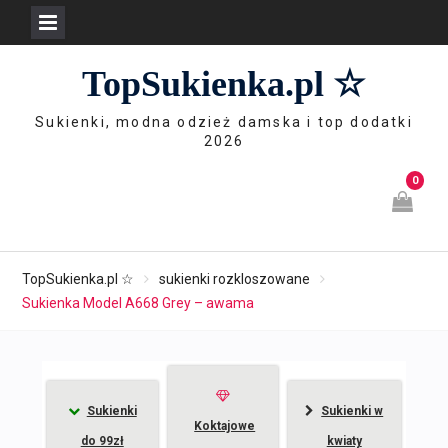
Skip
TopSukienka.pl ☆
to
content
Sukienki, modna odzież damska i top dodatki
2026
0
TopSukienka.pl ☆
sukienki rozkloszowane
Sukienka Model A668 Grey – awama
Sukienki
Sukienki w
Koktajowe
do 99zł
kwiaty