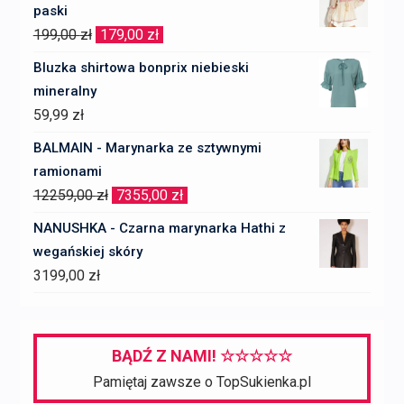
paski
Pierwotna
Aktualna
199,00
zł
179,00
zł
cena
cena
Bluzka shirtowa bonprix niebieski
wynosiła:
wynosi:
mineralny
199,00 zł.
179,00 zł.
59,99
zł
BALMAIN - Marynarka ze sztywnymi
ramionami
Pierwotna
Aktualna
12259,00
zł
7355,00
zł
cena
cena
NANUSHKA - Czarna marynarka Hathi z
wynosiła:
wynosi:
wegańskiej skóry
12259,00 zł.
7355,00 zł.
3199,00
zł
BĄDŹ Z NAMI! ☆☆☆☆☆
Pamiętaj zawsze o TopSukienka.pl