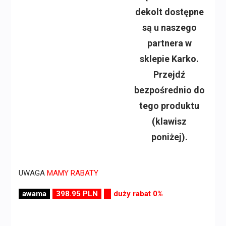
dekolt dostępne
są u naszego
partnera w
sklepie Karko.
Przejdź
bezpośrednio do
tego produktu
(klawisz
poniżej).
UWAGA
MAMY RABATY
awama
398.95 PLN
duży rabat 0%