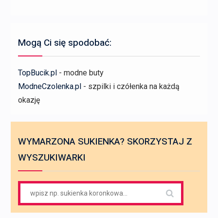
Mogą Ci się spodobać:
TopBucik.pl
- modne buty
ModneCzolenka.pl
- szpilki i czółenka na każdą
okazję
WYMARZONA SUKIENKA? SKORZYSTAJ Z
WYSZUKIWARKI
Search
for: