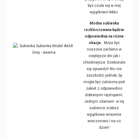
byś czuła się w niej
wyjątkowo lekko.
Modna sukienka
rozkloszowana będzie
odpowiednia na różne
okazje.
Może być
noszona zarówno w
cieplejsze dni jak i
chłodniejsze. Doskonale
się sprawdzi! Nic nie
zaszkodzi jednak, by
mogła być założona pod
żakiet z odpowiednio
dobranymi rajstopami.
Jednym zdaniem: w tej
sukience zrobisz
wyjątkowe wrażenie
wieczorowo i na co
dzień!