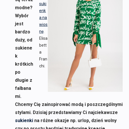
suki
modne?
enk
Wybór
a na
jest
wios
bardzo
nę
.
Elisa
duży, od
bett
sukiene
a
k
Fran
krótkich
chi.
po
długie z
falbana
mi.
Chcemy Cię zainspirować modą i poszczególnymi
stylami. Dzisiaj przedstawiamy Ci najciekawsze
sukienki
na różne okazje np. urlop, dzień wolny
czy po prostu bardziej tradycyjne kreacje