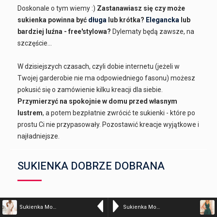
Doskonale o tym wiemy :)
Zastanawiasz się czy może
sukienka powinna być
długa
lub krótka?
Elegancka
lub
bardziej luźna - free'stylowa?
Dylematy będą zawsze, na
szczęście...
W dzisiejszych czasach, czyli dobie internetu (jeżeli w
Twojej garderobie nie ma odpowiedniego fasonu) możesz
pokusić się o zamówienie kilku kreacji dla siebie.
Przymierzyć na spokojnie w domu przed własnym
lustrem
, a potem bezpłatnie zwrócić te sukienki - które po
prostu Ci nie przypasowały. Pozostawić kreacje wyjątkowe i
najładniejsze.
SUKIENKA DOBRZE DOBRANA
Nie tylko wesela czy inne uroczystości -
dobrze dobrana
Sukienka Model Scarlett 348-7 Beige – Numoco
Sukienka Model Anita 274-2 Green – Numoco
kreacja, która podkreśla Twoje atuty i walory - jest