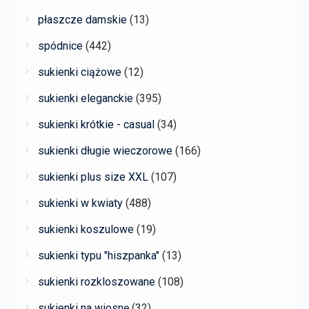
płaszcze damskie
(13)
spódnice
(442)
sukienki ciążowe
(12)
sukienki eleganckie
(395)
sukienki krótkie - casual
(34)
sukienki długie wieczorowe
(166)
sukienki plus size XXL
(107)
sukienki w kwiaty
(488)
sukienki koszulowe
(19)
sukienki typu "hiszpanka"
(13)
sukienki rozkloszowane
(108)
sukienki na wiosnę
(32)