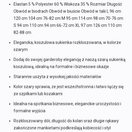
Elastan 5 % Polyester 60 % Wiskoza 35 % Rozmiar Długość
Obwód w biodrach Obwód w biuście Obwód w talii L 96 cm
120 cm 104 cm 76-82 cm M 95 cm 114 cm 98 cm 70-76 cm
S 94 cm 110 cm 94 cm 66-72 cm XL 97 cm 126 cm 110 cm
82-88 cm
Elegancka, koszulowa sukienka rozkloszowana, w kolorze
szarym
Dodaj do swojej garderoby elegancję z naszą szarą sukienką
koszulową, idealną na formalne i biznesowe okazje
Starannie uszyta z wysokiej jakości materiałów
Kolor szary sprawia, że jest wszechstronna i łatwo łączy się
ze szpilkami lub kozakami
Idealna na spotkania biznesowe, eleganckie uroczystości i
formalne wyjścia
Rozkloszowany dół, długość do kolan oraz długie rękawy
zakończone mankietami podkreślają kobiecość i styl