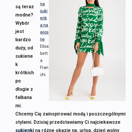
na
są teraz
suki
modne?
enk
Wybór
a na
jest
wios
bardzo
nę
.
Elisa
duży, od
bett
sukiene
a
k
Fran
krótkich
chi.
po
długie z
falbana
mi.
Chcemy Cię zainspirować modą i poszczególnymi
stylami. Dzisiaj przedstawiamy Ci najciekawsze
sukienki
na różne okazje np. urlop, dzień wolny