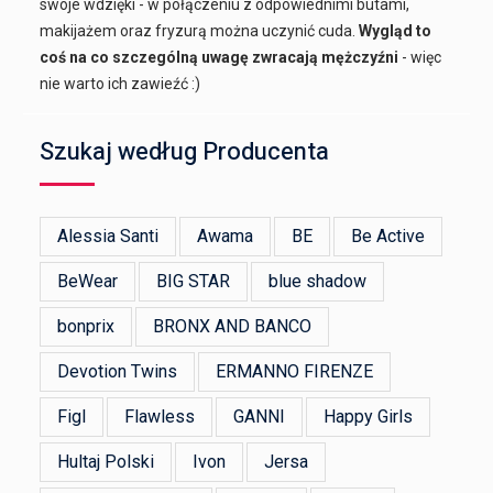
swoje wdzięki - w połączeniu z odpowiednimi butami,
makijażem oraz fryzurą można uczynić cuda.
Wygląd to
coś na co szczególną uwagę zwracają mężczyźni
- więc
nie warto ich zawieźć :)
Szukaj według Producenta
Alessia Santi
Awama
BE
Be Active
BeWear
BIG STAR
blue shadow
bonprix
BRONX AND BANCO
Devotion Twins
ERMANNO FIRENZE
Figl
Flawless
GANNI
Happy Girls
Hultaj Polski
Ivon
Jersa