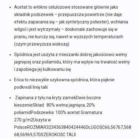
Acetat to włókno celulozowe stosowane głównie jako
składnik podszewek – przepuszcza powietrze (nie daje
efektu zapacania się – jak syntetyczny poliester), wchłania
wilgoć i jest wytrzymały – doskonale zachowuje się w
praniu, nie kurczy się, nawet w wyższych temperaturach
(czym przewyższa wiskozę)
Spódnica jest uszyta z mieszanki dobrej jakościowo wełny
jagnięcej oraz poliamidu, który ma wpływ na trwałość wełny
i zapobiega jej kulkowaniu się
Erica to niezwykle szykowna spódnica, która pięknie
podkreśli linię talii
Zapinana z tyłu na kryty zamekDwie boczne
kieszenieSkład: 80% wełna jagnięca, 20%
poliamidPodszewka: 100% acetat Gramatura:
270 g/m2Uszyta w
PolsceROZMIAR3234363840424446DŁUGOŚĆ66,56767,568
68,56969,570SZEROKOŚĆ TALII