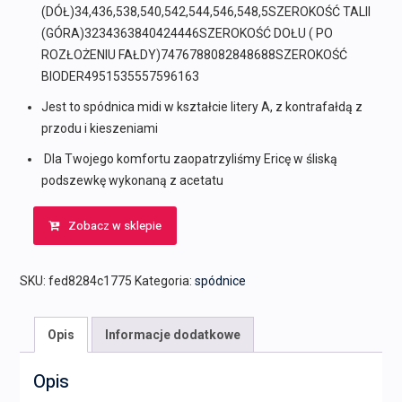
(DÓŁ)34,436,538,540,542,544,546,548,5SZEROKOŚĆ TALII
(GÓRA)3234363840424446SZEROKOŚĆ DOŁU ( PO
ROZŁOŻENIU FAŁDY)7476788082848688SZEROKOŚĆ
BIODER4951535557596163
Jest to spódnica midi w kształcie litery A, z kontrafałdą z
przodu i kieszeniami
Dla Twojego komfortu zaopatrzyliśmy Ericę w śliską
podszewkę wykonaną z acetatu
Zobacz w sklepie
SKU:
fed8284c1775
Kategoria:
spódnice
Opis
Informacje dodatkowe
Opis