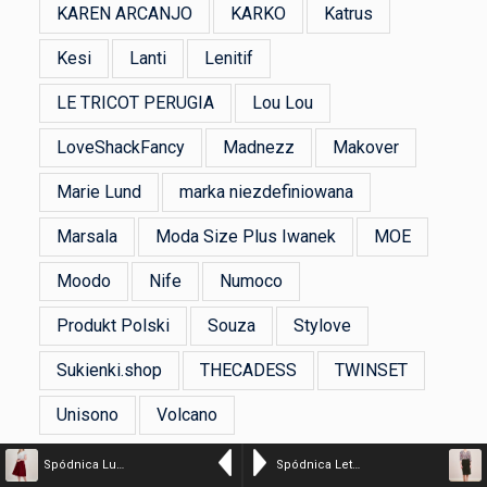
KAREN ARCANJO
KARKO
Katrus
Kesi
Lanti
Lenitif
LE TRICOT PERUGIA
Lou Lou
LoveShackFancy
Madnezz
Makover
Marie Lund
marka niezdefiniowana
Marsala
Moda Size Plus Iwanek
MOE
Moodo
Nife
Numoco
Produkt Polski
Souza
Stylove
Sukienki.shop
THECADESS
TWINSET
Unisono
Volcano
Spódnica Lucia krepa wiskozowa bordowa
Spódnica Leto wełna ciemna oliwka