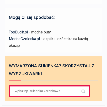
Mogą Ci się spodobać:
TopBucik.pl
- modne buty
ModneCzolenka.pl
- szpilki i czółenka na każdą
okazję
WYMARZONA SUKIENKA? SKORZYSTAJ Z
WYSZUKIWARKI
Search
for: