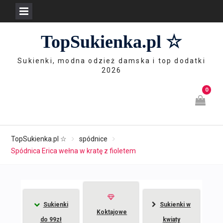
Skip
TopSukienka.pl ☆
to
content
Sukienki, modna odzież damska i top dodatki
2026
0
TopSukienka.pl ☆
spódnice
Spódnica Erica wełna w kratę z fioletem
Sukienki
Sukienki w
Koktajowe
do 99zł
kwiaty