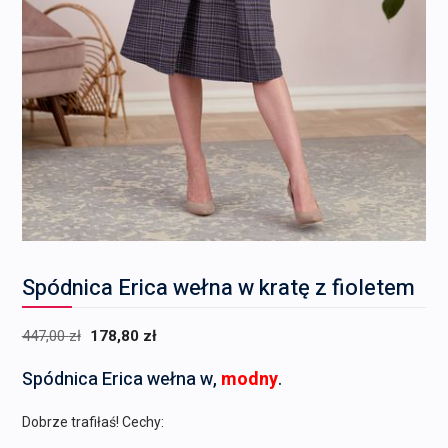
Spódnica Erica wełna w kratę z fioletem
Pierwotna
Aktualna
447,00
zł
178,80
zł
cena
cena
Spódnica Erica wełna w,
modny
.
wynosiła:
wynosi:
447,00 zł.
178,80 zł.
Dobrze trafiłaś! Cechy: