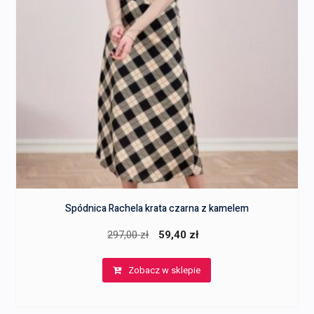
Spódnica Rachela krata czarna z kamelem
Pierwotna
Aktualna
297,00
zł
59,40
zł
cena
cena
Zobacz w sklepie
wynosiła:
wynosi:
297,00 zł.
59,40 zł.