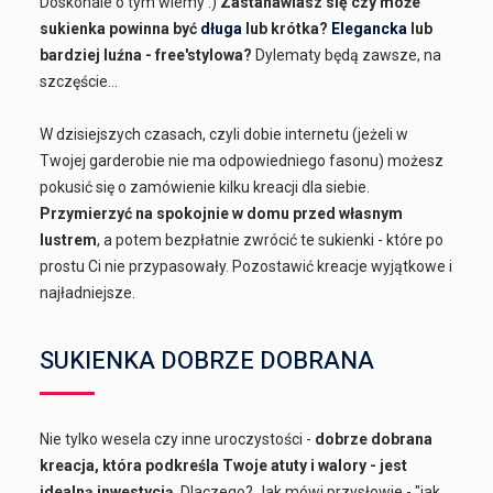
Doskonale o tym wiemy :)
Zastanawiasz się czy może
sukienka powinna być
długa
lub krótka?
Elegancka
lub
bardziej luźna - free'stylowa?
Dylematy będą zawsze, na
szczęście...
W dzisiejszych czasach, czyli dobie internetu (jeżeli w
Twojej garderobie nie ma odpowiedniego fasonu) możesz
pokusić się o zamówienie kilku kreacji dla siebie.
Przymierzyć na spokojnie w domu przed własnym
lustrem
, a potem bezpłatnie zwrócić te sukienki - które po
prostu Ci nie przypasowały. Pozostawić kreacje wyjątkowe i
najładniejsze.
SUKIENKA DOBRZE DOBRANA
Nie tylko wesela czy inne uroczystości -
dobrze dobrana
kreacja, która podkreśla Twoje atuty i walory - jest
idealną inwestycją
. Dlaczego? Jak mówi przysłowie - "jak