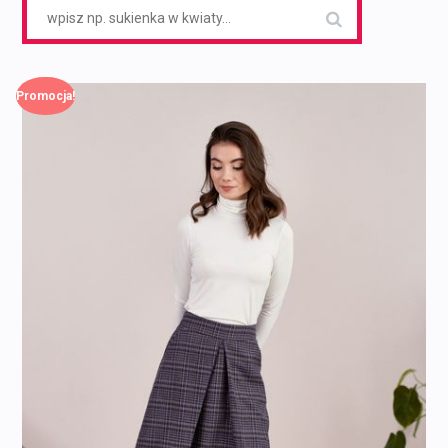
Search
for:
Promocja!